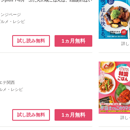
ジplus 7-8月 ふだんの晩ごはんは、2品あればい
レンジページ
グルメ・レシピ
1ヵ月無料
試し読み無料
詳し
エテ関西
ルメ・レシピ
1ヵ月無料
試し読み無料
詳し