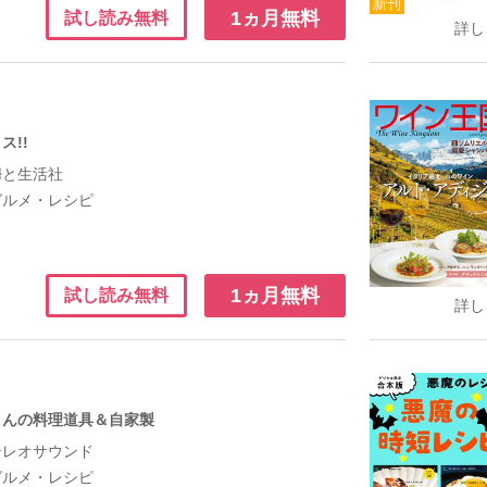
1ヵ月無料
試し読み無料
詳し
ス!!
婦と生活社
グルメ・レシピ
1ヵ月無料
試し読み無料
詳し
さんの料理道具＆自家製
テレオサウンド
グルメ・レシピ