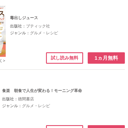
毒出しジュース
出版社：
ブティック社
ジャンル：
グルメ・レシピ
1ヵ月無料
試し読み無料
く>
食楽 朝食で人生が変わる！モーニング革命
出版社：
徳間書店
ジャンル：
グルメ・レシピ