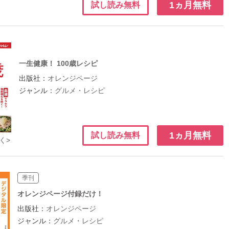
1ヵ月無料
試し読み無料
一生健康！ 100歳レシピ
出版社：
オレンジページ
ジャンル：
グルメ・レシピ
1ヵ月無料
試し読み無料
く>
季刊
オレンジページ付録だけ！
出版社：
オレンジページ
ジャンル：
グルメ・レシピ