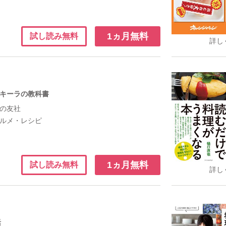
1ヵ月無料
試し読み無料
詳し
キーラの教科書
の友社
ルメ・レシピ
1ヵ月無料
試し読み無料
詳し
活