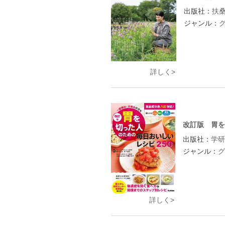
出版社：
扶
ジャンル：
詳しく>
改訂版 胃を
出版社：
学研
ジャンル：
グ
詳しく>