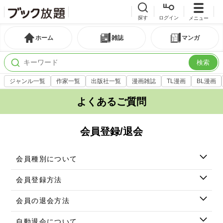
探す
ログイン
メニュー
ホーム
雑誌
マンガ
検索
ジャンル一覧
作家一覧
出版社一覧
漫画雑誌
TL漫画
BL漫画
よくあるご質問
会員登録/退会
会員種別について
会員登録方法
会員の退会方法
自動退会について