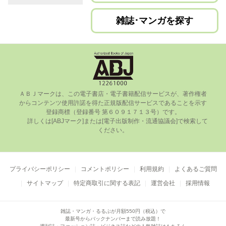
雑誌･マンガを探す
ＡＢＪマークは、この電⼦書店・電⼦書籍配信サービスが、著作権者
からコンテンツ使⽤許諾を得た正規版配信サービスであることを⽰す
登録商標（登録番号 第６０９１７１３号）です。

      詳しくは[ABJマーク]または[電⼦出版制作・流通協議会]で検索して
ください。

プライバシーポリシー
コメントポリシー
利用規約
よくあるご質問
サイトマップ
特定商取引に関する表記
運営会社
採用情報
雑誌・マンガ・るるぶが月額550円（税込）で
最新号からバックナンバーまで読み放題！