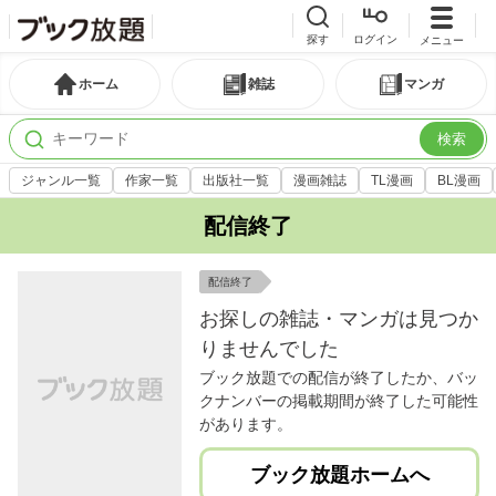
探す
ログイン
メニュー
ホーム
雑誌
マンガ
検索
ジャンル一覧
作家一覧
出版社一覧
漫画雑誌
TL漫画
BL漫画
配信終了
配信終了
お探しの雑誌・マンガは見つか
りませんでした
ブック放題での配信が終了したか、バッ
クナンバーの掲載期間が終了した可能性
があります。
ブック放題ホームへ