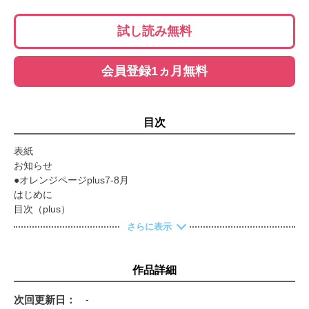
試し読み無料
会員登録1ヵ月無料
目次
表紙
お知らせ
●オレンジページplus7-8月
はじめに
目次（plus）
ふだんの晩ごはんは、2品あればいい。
さらに表示
鶏肉＋野菜が主役
豚肉＋野菜が主役
牛肉＋野菜が主役
作品詳細
ひき肉＋野菜が主役
魚介＋野菜が主役
次回更新日
-