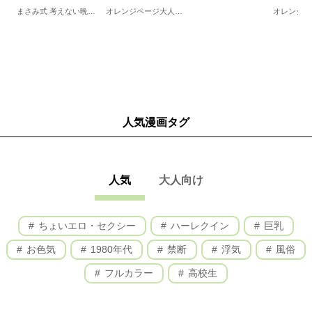
まさみ式 考えない晩ごはん～毎日何を作るか、悩む人へ。
オレンジページ大人気付録シリーズ ワタナベマキさんのひんやり和のおやつ
人気漫画タグ
人気
大人向け
ちょいエロ・セクシー
ハーレクイン
巨乳
お色気
1980年代
禁断
浮気
風俗
フルカラー
高校生