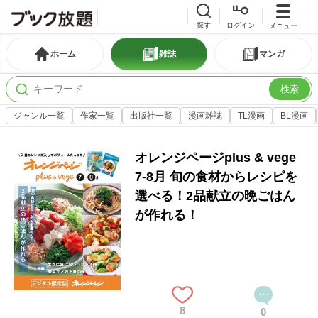
探す
ログイン
メニュー
ホーム
雑誌
マンガ
検索
ジャンル一覧
作家一覧
出版社一覧
漫画雑誌
TL漫画
BL漫画
オレンジページplus & vege
7-8月 旬の食材からレシピを
選べる！2品献立の晩ごはん
が作れる！
8
0