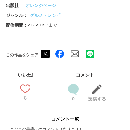
厚揚げ・卵＋肉・野菜が主役
出版社
オレンジページ
暑さに負けないバランス麺
野菜の「おいしい」食べ方ガイド
ジャンル
グルメ・レシピ
今、コレ使ってみたい！
奥付（plus）
配信期間
2026/10/13まで
●オレンジページvege7-8月
目次（vege）
野菜で選べば、晩ごはんは決まる。
トマトが主役
この作品をシェア
なすが主役
ゴーヤーが主役
かぼちゃが主役
きゅうりが主役
いいね!
コメント
さやいんげんが主役
オクラが主役
枝豆が主役
8
とうがんが主役
0
投稿する
ピーマンが主役
ズッキーニが主役
野菜がとれる夏の麺
コメント一覧
奥付（vege）
電子版奥付
まだこの書籍へのコメントはありません。