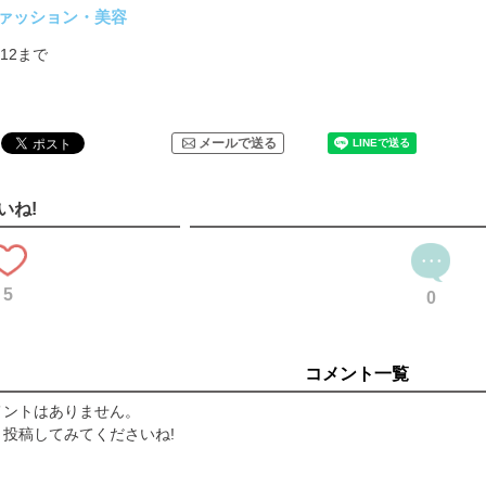
日」ロエベ × 森絵梨佳
ァッション・美容
いものだけ〉メロメロ水着コレクション × 森日菜美＆和内璃乃
9/12まで
ク!?〉そうだ、小顔カットにしよう
と」
る ヒカルノメ」
と〉Tシャツ白書 × 森香澄
メールで送る
ちへ」浅草 × コンパクトTシャツ
美空 みくのきもち」
いね!
会いに行きます」水上恒司＆福士蒼汰
ーし
ドまつり」
ラザードの星占い」
5
0
t／編集部員をト・リ・コにしたとっておき
」／次号予告
コメント一覧
メントはありません。
投稿してみてくださいね!