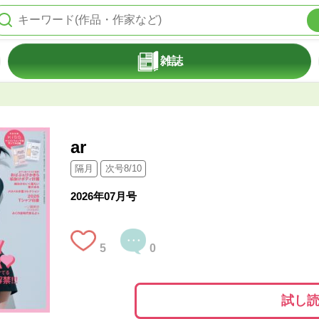
雑誌
ar
隔月
次号8/10
2026年07月号
5
0
試し