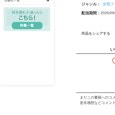
出版社一覧
連載「ラグジュリアスな
ジャンル
女性フ
歴史・時代
〈ハートを撃ち抜く可愛
配信期間
2026/0
〈髪で変われるならオト
TL(ティーンズラブ)
連載「畑芽育 めいのこ
連載「櫻坂46 森田ひか
レディコミ
〈夏の相棒をギュギュッ
作品をシェアする
BL(ボーイズラブ)
連載「大原優乃、あのま
連載「乃木坂46 一ノ瀬
メンズエロ
お読みください
い
成人漫画
連載「あの人にいざ、
連載「＃推し活」とぅ
BL(R18）
連載「内田祭莉 トレン
連載「エミール・シェ
Editor’s Addic
連載「ひそひそあーる
まだこの書籍へのコ
是非感想などコメント