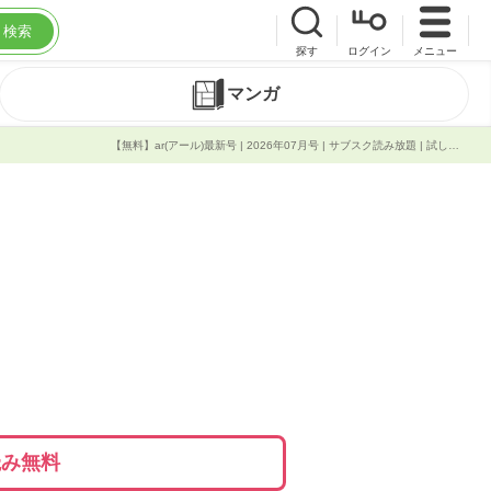
検索
探す
ログイン
メニュー
マンガ
【無料】ar(アール)最新号 | 2026年07月号 | サブスク読み放題 | 試し読み有り | コスパ最強ブック放題
読み無料