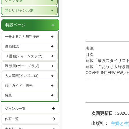
ジャンル別
女性ライフスタイル・健康
少年漫画
詳しいジャンル別
グルメ・レシピ
青年漫画
ハーレクイン
車・バイク
特設ページ
少女漫画
恋愛・ラブコメ
趣味・エンタメ
一冊まるごと無料漫画
女性漫画
ヒューマンドラマ
スポーツ・アウトドア
漫画雑誌
表紙
バトル・アクション
男性ライフスタイル
目次
TL漫画(ティーンズラブ)
ファンタジー・SF
連載「最強スタイリス
国内旅行
BL漫画(ボーイズラブ)
連載「＃おうち大好き
異世界・転生
海外旅行
COVER INTERVI
大人漫画(メンズエロ)
【アマトラ】おうちヘ
ミステリー・サスペンス
〈ボディケアのベストアイ
旅行ガイド・観光
ホラー
〈おばぶ＆ぴかきら〉垢
特集
〈モチベ爆上げ〉絶対可
日常
■MIKUERA みくの新
学園
ジャンル一覧
【サボリーノ】All day C
次回更新日
2026/
インフォメーション＆
ギャグ・コメディー
作家一覧
【伊勢半】さらふわ美肌
出版社
主婦と生
連載「松居大悟の三大
スポーツ