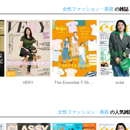
女性ファッション・美容
の雑誌
VERY
The Essential T-Shirts Guide 毎日着たいTシャツガイド
eclat
女性ファッション・美容
の人気雑