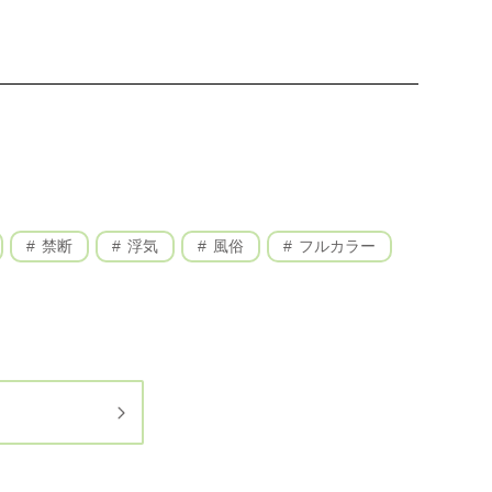
禁断
浮気
風俗
フルカラー