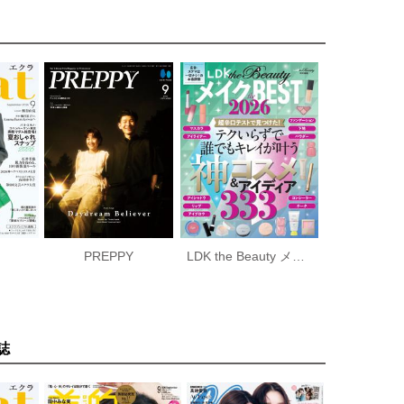
PREPPY
LDK the Beauty メイク the BEST 2026
誌