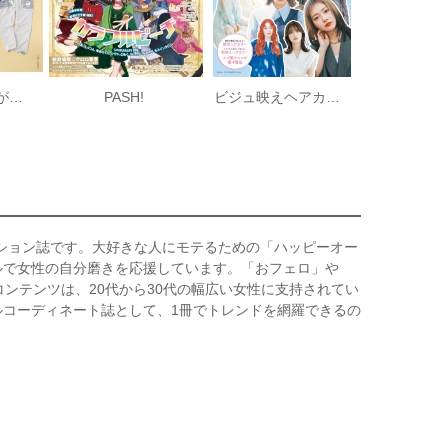
おしゃれな大人が実は！ 愛用している 軽やか＆快適に過ごす250の服・小物
PASH!
ビジュ映えヘアカラーBOOK
ッション誌です。大好きな人にモテるための「ハッピーオー
ルで女性の自分磨きを応援しています。「おフェロ」や
ンテンツは、20代から30代の幅広い女性に支持されてい
ルコーディネート誌として、1冊でトレンドを網羅できるの