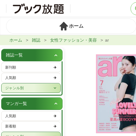
ホーム
ホーム
雑誌
女性ファッション・美容
ar
雑誌一覧
新刊順
人気順
ジャンル別
週刊誌
マンガ一覧
実話・娯楽
人気順
ビジネス・IT・マネー
新着順
女性ファッション・美容