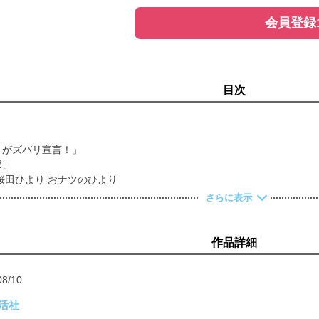
会員登録
目次
トがズバリ宣言！」
部」
EW／桜田ひより おナツのひより
アエステ計画
さらに表示
テムを総ざらい〉NEW 夏 BODY × 与田祐希
抜けボディ計画 × 上西星来
愛く着たい服がある！ × 審良ふたば
作品詳細
時代の幕開けです × 一ノ瀬美空
ute me！× CANDY TUNE
08/10
読者プレゼント
で夏がお準備 × 中野恵那
活社
欲求の向こう側」