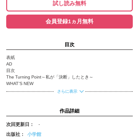
試し読み無料
会員登録1ヵ月無料
目次
表紙
AD
目次
The Turning Point～私が「決断」したとき～
WHAT’S NEW
Oggi専属モデルmeets…かっこいいお姉さんのネオベーシック考
さらに表示
エッセンシャルな「靴＆バッグ」
働く私のmyコスメ
アガット 滝沢カレンと学ぶageteのジュエリー with Oggi的ベー
作品詳細
シック服 Vol.48
月刊Oggiデジタルニュース
次回更新日
-
オンワード樫山 23区 連載 23区 今のおしゃれを楽しもう！RE：
出版社
小学館
STANDARD Vol.05