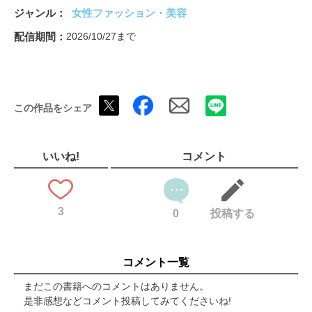
大特集 私たちがほしいのは、New Arrivalな晩夏服！
ジャンル
女性ファッション・美容
PART 1 新しく“買う意味”のあるNew Arrivalな買い足し服18選
PART 2 ドラマティックワンピース×映え小物が最適解
配信期間
2026/10/27まで
COLUMN 1 一点突破な“トレンドパンツ”はこの4本
PART 3 “猛暑の8月対応”のきちんと華やかな服、必要です！
PART 4 「夏服飽きた」を3秒でリフレッシュ！Tシャツ＆ノース
リーブカットソーの味変アイテム
この作品をシェア
COLUMN 2 きれいめ派が買うべき「3か月活躍アイテム」
晩夏におすすめ！「洒落感ダークカラー」
ブラウン好きな外勤派の1か月コーディネート
きれいめシンプル派も「ハーフパンツ」はじめました
いいね!
コメント
眼鏡市場 眼鏡市場×長井かおりさん×Oggi Laboroのメガネとサン
グラス
この夏、「骨格映えトップス」で肩・鎖骨・背中をきれい見せ！
3
第2特集 Oggiスタイリストのリアル服。「この夏は、コレでいき
0
投稿する
ます！」
ナプラ 働く私たちのご褒美へアケアはNOTE by N.でうるおい
も、香りもこだわりたい！
コメント一覧
まろみがかわいい 働く日の“盛りコンサバ”メイク
オーラルケア最新Tips
まだこの書籍へのコメントはありません。
Oggi専属読者モデル オッジェンヌの今月の「コレ、語らせてく
是非感想などコメント投稿してみてくださいね!