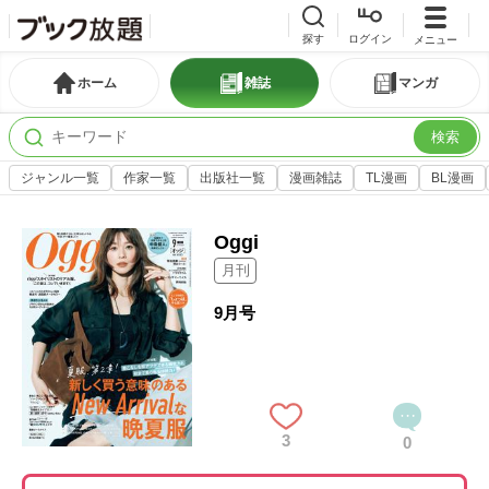
探す
ログイン
メニュー
ホーム
雑誌
マンガ
検索
ジャンル一覧
作家一覧
出版社一覧
漫画雑誌
TL漫画
BL漫画
Oggi
月刊
9月号
3
0