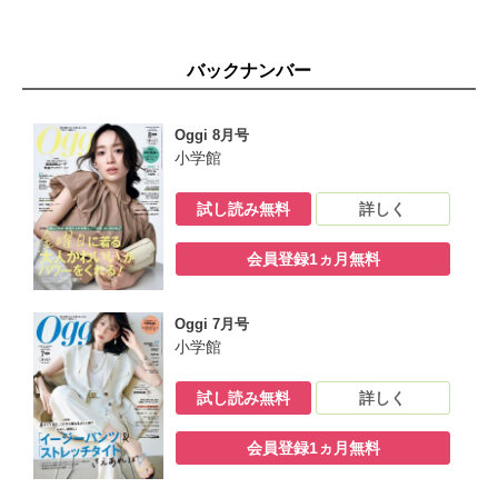
ださい」
今月のOggiブレーン
菊池風磨の照れワーク
バックナンバー
「この人に今、これが聞きたい！」 ファーストサマーウイカ
働く私にMusik ハラミちゃん
完璧すぎる上司・中島健人と急接近したら…
Oggi 8月号
“しょっぱ”手土産達人リスト
小学館
働く私たちのための読書ナビ
365日超開運手帳、気になる中身をチェック！
試し読み無料
詳しく
Column Surfing 兼近大樹、ジェーン・スー、滝沢カレン…etc.
Oggi大学 「毎日暑すぎ」アラート発令中！体を賢く冷やして夏
会員登録1ヵ月無料
を乗り切る方法
プレゼント
次号予告
Oggi 7月号
＜電子版特典＞ バックナンバーから人気記事をピックアップ
小学館
Oggiスタイリストのおしゃれワザ 2025夏／スニーカーは今、シ
ルバー系に移行中！／きれいめシンプル派も「スポーツウエア」
試し読み無料
詳しく
がよりどりみどり／
会員登録1ヵ月無料