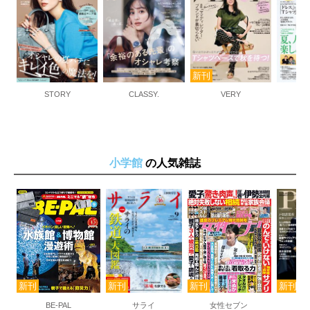
STORY
CLASSY.
VERY
小学館
の人気雑誌
BE-PAL
サライ
女性セブン
Pr