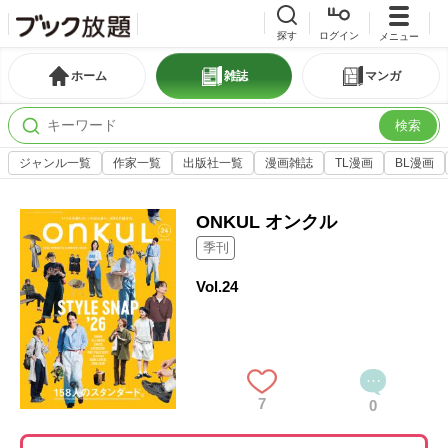
探す
ログイン
メニュー
ホーム
雑誌
マンガ
検索
ジャンル一覧
作家一覧
出版社一覧
漫画雑誌
TL漫画
BL漫画
ONKUL オンクル
季刊
Vol.24
7
0