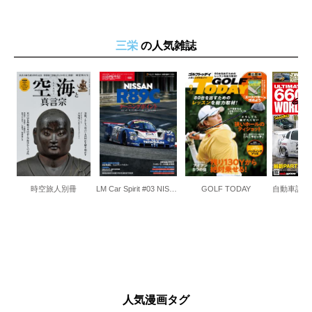
三栄
の人気雑誌
時空旅人別冊
LM Car Spirit #03 NISSAN R89C
GOLF TODAY
人気漫画タグ