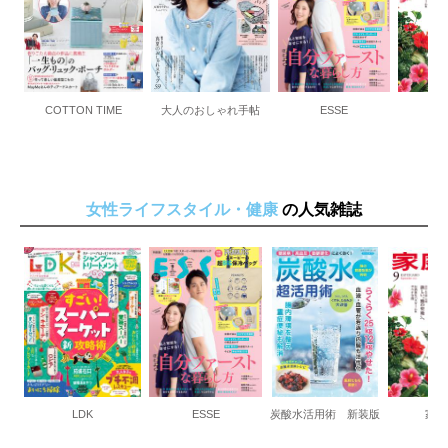
COTTON TIME
大人のおしゃれ手帖
ESSE
家
女性ライフスタイル・健康
の人気雑誌
LDK
ESSE
炭酸水活用術 新装版
家庭