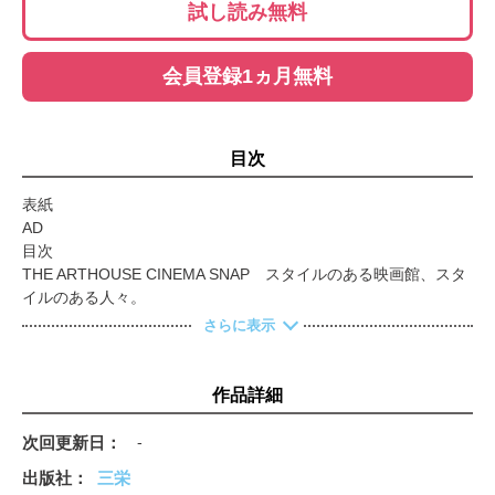
試し読み無料
会員登録1ヵ月無料
目次
表紙
AD
目次
THE ARTHOUSE CINEMA SNAP スタイルのある映画館、スタ
イルのある人々。
SNAP RESEARCH by ONKUL あの人が素敵な理由について、
さらに表示
はなそうよ
STYLE SNAP ’26 158人のスタンダード。
ONKUL SNAP ベーシック派、春夏の着こなし。
作品詳細
HELLO! オンクル編集長の持ち物調査。
SO MANY WAYS TO BE TWO. ふたりSNAP
次回更新日
-
アオイとキクチ。
出版社
三栄
ONKUL PICK UP