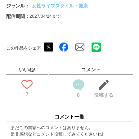
HOUSE SNAP スタイルになるバディ ハウスナップ
ジャンル
女性ライフスタイル・健康
MY USUAL SPOT 私の定位置 イスナップ
俳優・山田真歩さんの、座ってみたかったイス
配信期間
2027/04/24まで
BOOKS AND THE INDIVIDUAL 本と人。
ONKUL JOURNAL GOLDEN BEAR
ONKUL JOURNAL Root
私たちが映画館に行く理由
この作品をシェア
PRESENT
SHOP INDEX
奥付
裏表紙
いいね!
コメント
7
0
投稿する
コメント一覧
まだこの書籍へのコメントはありません。
是非感想などコメント投稿してみてくださいね!