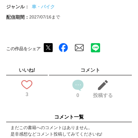
SUBARU BRZ
ジャンル
車・バイク
NISSAN FAIRLADY Z
PORSCHE 718 CAYMAN
配信期間
2027/07/16まで
PORSCHE 718 BOXSTER
HATCH BACK SPORT
HONDA Super-ONE
TOYOTA GR YARIS
この作品をシェア
TOYOTA GR COROLLA
LEXUS LBX MORIZO RR
HONDA CIVIC TYPE R
HONDA CIVIC RS
いいね!
コメント
NISSAN NOTE AURA NISMO
HYUNDAI IONIQ 5 N
MINI JOHN COOPER WORKS
3
BMW M135
0
投稿する
VOLKSWAGEN GOLF R
VOLKSWAGEN GOLF GTI
VOLKSWAGEN POLO GTI
コメント一覧
ABARTH 500e
SPORT SEDAN ＆ COUPE
まだこの書籍へのコメントはありません。
HONDA PRELUDE
是非感想などコメント投稿してみてくださいね!