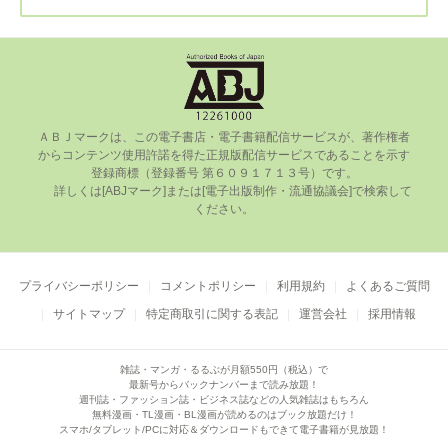
ＡＢＪマークは、この電⼦書店・電⼦書籍配信サービスが、著作権者
からコンテンツ使⽤許諾を得た正規版配信サービスであることを⽰す
登録商標（登録番号 第６０９１７１３号）です。

      詳しくは[ABJマーク]または[電⼦出版制作・流通協議会]で検索して
ください。

プライバシーポリシー
コメントポリシー
利用規約
よくあるご質問
サイトマップ
特定商取引に関する表記
運営会社
採用情報
雑誌・マンガ・るるぶが月額550円（税込）で
最新号からバックナンバーまで読み放題！
週刊誌・ファッション誌・ビジネス誌などの人気雑誌はもちろん
無料漫画・TL漫画・BL漫画が読めるのはブック放題だけ！
スマホ/タブレット/PCに対応＆ダウンロードもできて電子書籍が見放題！