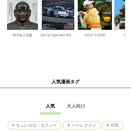
時空旅人別冊
LM Car Spirit #03 NISSAN R89C
GOLF TODAY
GO 
人気漫画タグ
人気
大人向け
ちょいエロ・セクシー
ハーレクイン
巨乳