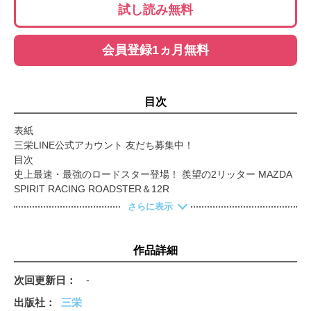
試し読み無料
会員登録1ヵ月無料
目次
表紙
三栄LINE公式アカウント 友だち募集中！
目次
史上最速・最強のロードスター登場！ 羨望の2リッター MAZDA
SPIRIT RACING ROADSTER＆12R
速さではなく操る愉しさを極めた一台 WRXに再び宿った“6速
さらに表示
MT”の魂 SUBARU WRX STI SPORT#
ニュル基準で磨き上げられた究極の一台 珠玉のGRカローラ
TOYOTA GRMN COROLLA
作品詳細
PURE SPORT
MAZDA ROADSTER
次回更新日
-
MAZDA ROADSTER RF
出版社
三栄
TOYOTA GR86