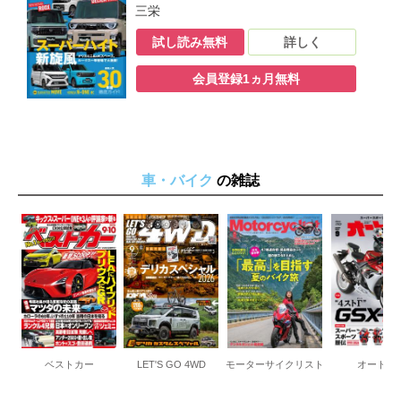
三栄
試し読み無料
詳しく
会員登録1ヵ月無料
車・バイク
の雑誌
ベストカー
LET'S GO 4WD
モーターサイクリスト
オートバ