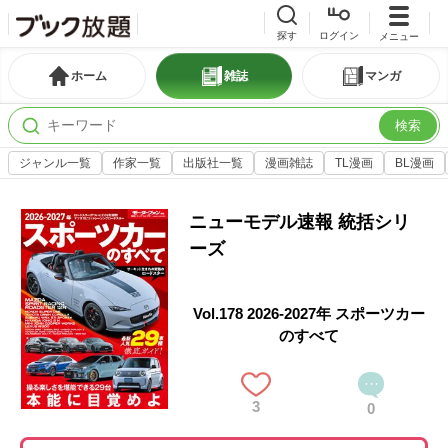
探す
ログイン
メニュー
ホーム
雑誌
マンガ
検索
ジャンル一覧
作家一覧
出版社一覧
漫画雑誌
TL漫画
BL漫画
ニューモデル速報 統括シリ
ーズ
Vol.178 2026-2027年 スポーツカー
のすべて
3
0