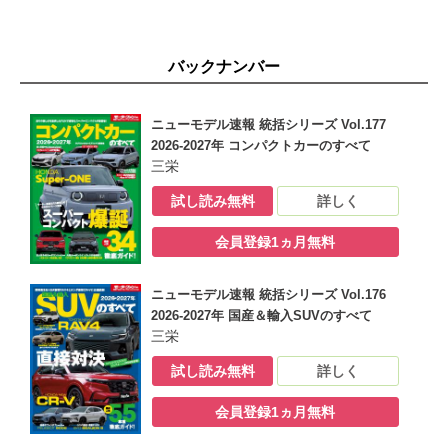
BMW M2
BMW M240i COUPE
LEXUS IS300
バックナンバー
NISSAN SKYLINE 400R
SUBARU WRX S4
ALFA ROMEO GIULIA
ニューモデル速報 統括シリーズ Vol.177
AUDI S3/RS3
2026-2027年 コンパクトカーのすべて
プレゼントコーナー
三栄
復刻堂 告知
裏表紙
試し読み無料
詳しく
会員登録1ヵ月無料
ニューモデル速報 統括シリーズ Vol.176
2026-2027年 国産＆輸入SUVのすべて
三栄
試し読み無料
詳しく
会員登録1ヵ月無料