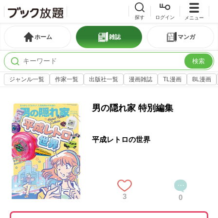
探す
ログイン
メニュー
ホーム
雑誌
マンガ
検索
ジャンル一覧
作家一覧
出版社一覧
漫画雑誌
TL漫画
BL漫画
男の隠れ家 特別編集
平成レトロの世界
3
0