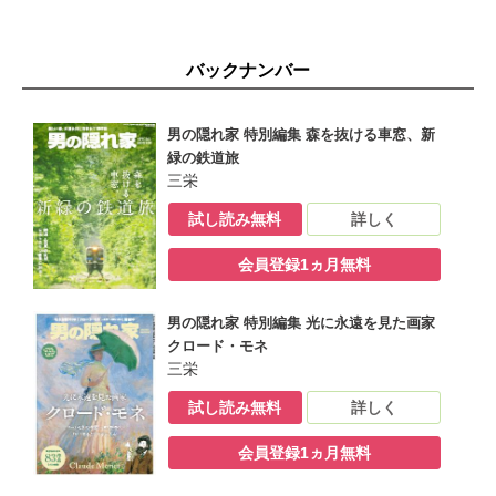
Column 学校の怪談、再び……
厳選グッズ通販 男の隠れ家SELECT SHOP
バックナンバーのご案内
バックナンバー
時空旅人別冊 大人が読みたい エリック・カールと色のひみつ 告
知
男の隠れ家 特別編集 森を抜ける車窓、新緑の鉄道旅 告知
男の隠れ家 特別編集 森を抜ける車窓、新
定期購読キャンペーンのお知らせ
緑の鉄道旅
奥付
三栄
裏表紙
試し読み無料
詳しく
会員登録1ヵ月無料
男の隠れ家 特別編集 光に永遠を見た画家
クロード・モネ
三栄
試し読み無料
詳しく
会員登録1ヵ月無料