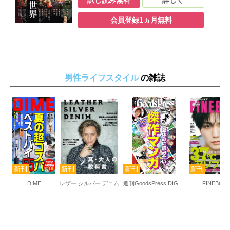
試し読み無料
詳しく
会員登録1ヵ月無料
男性ライフスタイル
の雑誌
DIME
レザー シルバー デニム
週刊GoodsPress DIGITAL
FINEBOY