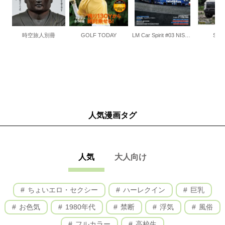
時空旅人別冊
GOLF TODAY
LM Car Spirit #03 NISSAN R89C
STY
人気漫画タグ
人気
大人向け
ちょいエロ・セクシー
ハーレクイン
巨乳
お色気
1980年代
禁断
浮気
風俗
フルカラー
高校生