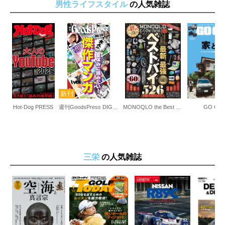
男性ライフスタイル
の人気雑誌
Hot-Dog PRESS
週刊GoodsPress DIGITAL
MONOQLO the Best 2026～2027
GO OU
三栄
の人気雑誌