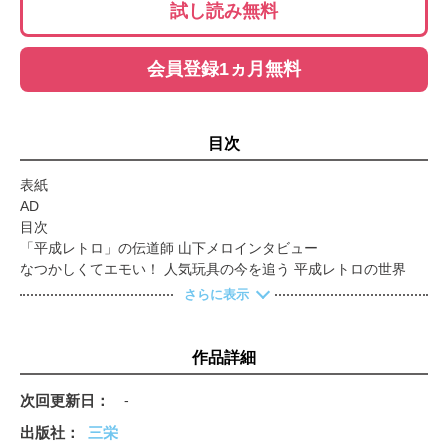
試し読み無料
会員登録1ヵ月無料
目次
表紙
AD
目次
「平成レトロ」の伝道師 山下メロインタビュー
なつかしくてエモい！ 人気玩具の今を追う 平成レトロの世界
平成クロニクル マジ、青春
さらに表示
特集1 平成令和のおもちゃ大集合！ 子どもたちに夢と創造の世
界を！ バンダイ 累計出荷個数は1億300万個を突破！ たまごっち
の世界［携帯ゲーム・電子玩具］
作品詳細
パートナーとともに「進化」！ デジタルモンスターの世界［携
帯ゲーム・電子玩具］
次回更新日
-
君の手に、未知のパワー！ ハイパーヨーヨーの世界［ホビー・
出版社
三栄
スキル玩具］