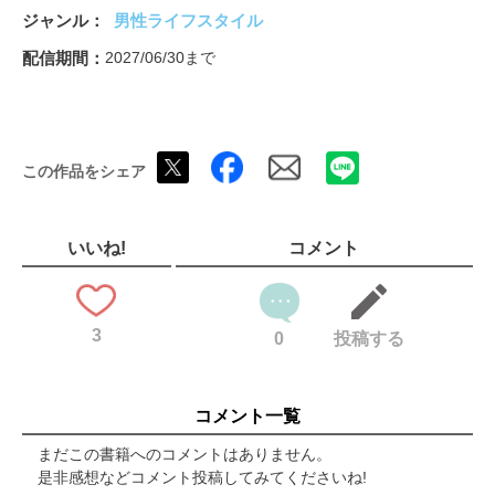
「変身」は色褪せない。変身ベルトの世界［キャラクター玩具］
ジャンル
男性ライフスタイル
アソビにこそ、品質を。タカラトミー いつだって、カッコイ
イ。トミカの世界［ダイキャスト製ミニカー］
配信期間
2027/06/30まで
当たって ハジけろ。BEYBLADE Xの世界［対戦型トイ］
その想像を駆動させる プラレールの世界［鉄道玩具・構成玩
具］
お友だちと交換して楽しもう♪ 立体シールの世界［メイキングト
この作品をシェア
イ］
子供に夢と感動、大人に遊び心を エポック社 必殺！ 消える魔球
＆目指せホームラン！野球盤の世界［ボードゲーム］
遊びの体験を革新し続ける 任天堂 いつでも、どこでも、誰とで
いいね!
コメント
も！任天堂のゲーム機の世界［ゲーム機］
世界で愛されるツインスター タミヤ 誰よりも熱く駆け抜けろ！
ミニ四駆の世界［レーシングホビー］
3
特集2 令和にのこる平成を探せ！ バック・トゥ・トーキョー
0
投稿する
渋谷 ─SHIBUYA─
秋葉原 ─AKIHABARA─
下北沢 ─SHIMOKITAZAWA─
コメント一覧
原宿 ─HARAJUKU─
お台場 ─ODAIBA─ 映画『踊る大捜査線 N.E.W. メトロポリスを
まだこの書籍へのコメントはありません。
駆け抜けろ！』／池袋 ─IKEBUKURO─
是非感想などコメント投稿してみてくださいね!