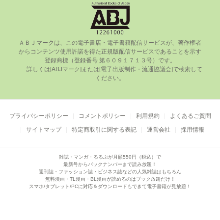
ＡＢＪマークは、この電⼦書店・電⼦書籍配信サービスが、著作権者
からコンテンツ使⽤許諾を得た正規版配信サービスであることを⽰す
登録商標（登録番号 第６０９１７１３号）です。

      詳しくは[ABJマーク]または[電⼦出版制作・流通協議会]で検索して
ください。

プライバシーポリシー
コメントポリシー
利用規約
よくあるご質問
サイトマップ
特定商取引に関する表記
運営会社
採用情報
雑誌・マンガ・るるぶが月額550円（税込）で
最新号からバックナンバーまで読み放題！
週刊誌・ファッション誌・ビジネス誌などの人気雑誌はもちろん
無料漫画・TL漫画・BL漫画が読めるのはブック放題だけ！
スマホ/タブレット/PCに対応＆ダウンロードもできて電子書籍が見放題！