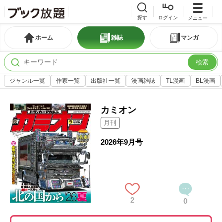
探す
ログイン
メニュー
ホーム
雑誌
マンガ
検索
ジャンル一覧
作家一覧
出版社一覧
漫画雑誌
TL漫画
BL漫画
カミオン
月刊
2026年9月号
2
0