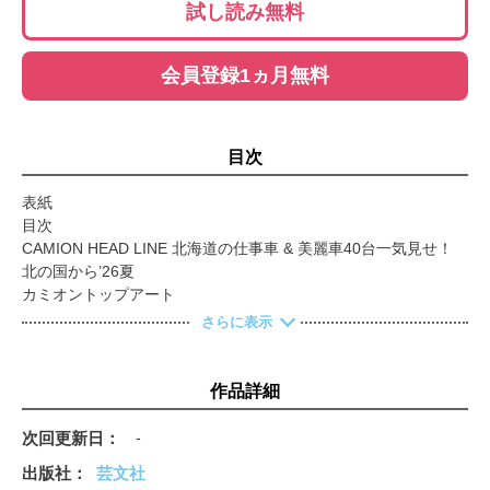
試し読み無料
会員登録1ヵ月無料
目次
表紙
目次
CAMION HEAD LINE 北海道の仕事車 & 美麗車40台一気見せ！
北の国から’26夏
カミオントップアート
A COMFORTABLE SPACE FOR DRIVERS 男の城 彩浩丸／大将
さらに表示
／香洋丸
WE’RE THE ART COMPANY 我らアート・カンハ?ニー 伸勝物流
㈱
作品詳細
SIDEKICK REPORTER PHOTOSTORY 道連れフォトストーリー
bukubukuman
次回更新日
-
イベントアットランダム
出版社
芸文社
e★camion navi