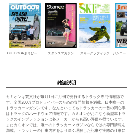
OUTDOORあそびーくる
スタンスマガジン
スキーグラフィック
雑誌説明
カミオンは芸文社が毎月1日に月刊で発行するトラック専門情報誌で
す。全国200万プロドライバーのための専門情報を満載。日本唯一の
トラッカーマガジンです。なんといってもトラッカーの一番の関心事
はトラックのハードウェア情報です。カミオンがおこなう新型車トラ
ックのインプレッションは各メーカーからも高い評価を得ています。
またカミオンでは、唯一のトラッカーマガジンならではの専門情報を
満載。トラッカーの仕事内容をより深く理解した記事や実際の仕事に