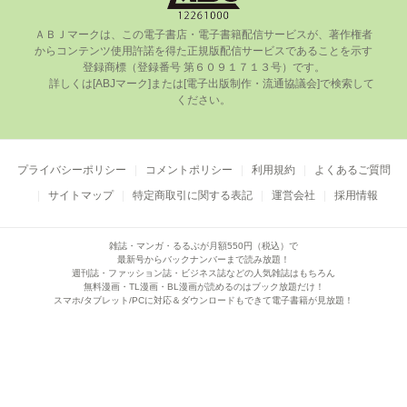
ＡＢＪマークは、この電⼦書店・電⼦書籍配信サービスが、著作権者
からコンテンツ使⽤許諾を得た正規版配信サービスであることを⽰す
登録商標（登録番号 第６０９１７１３号）です。

      詳しくは[ABJマーク]または[電⼦出版制作・流通協議会]で検索して
ください。

プライバシーポリシー
コメントポリシー
利用規約
よくあるご質問
サイトマップ
特定商取引に関する表記
運営会社
採用情報
雑誌・マンガ・るるぶが月額550円（税込）で
最新号からバックナンバーまで読み放題！
週刊誌・ファッション誌・ビジネス誌などの人気雑誌はもちろん
無料漫画・TL漫画・BL漫画が読めるのはブック放題だけ！
スマホ/タブレット/PCに対応＆ダウンロードもできて電子書籍が見放題！