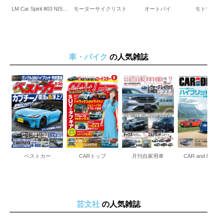
LM Car Spirit #03 NISSAN R89C
モーターサイクリスト
オートバイ
モトツー
車・バイク
の人気雑誌
ベストカー
CARトップ
月刊自家用車
CAR and DRI
芸文社
の人気雑誌