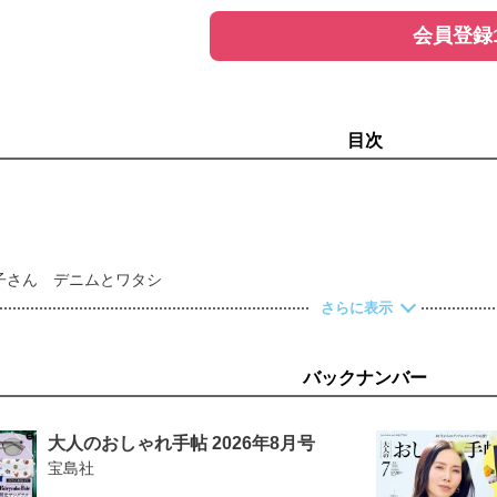
会員登録
目次
ゆり子さん デニムとワタシ
ife」
さらに表示
サ・ラーソン「ジャカード織りがま口ポーチ」 10月号増刊 リサ・ラ
に役立つ便利セット」
真夏のおしゃれスナップ59
バックナンバー
大集合！ おしゃれ番長の晩夏１週間コーデ ＡＹＵＭＩさん／中村ひさ
乗り切る 大人の普段着スナップ22選
ートコーデ
大人のおしゃれ手帖 2026年8月号
る 注目ブランド８
宝島社
ラインストア