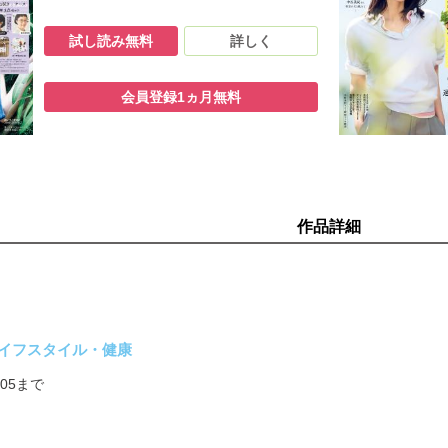
レシピ 大庭英子さん／小林まさみさん／市瀬悦子さん
試し読み無料
詳しく
いる！ おいしくいただく健康オイル
真夏の美容法９
会員登録1ヵ月無料
簡単リフトアップメイク
 石田ひかりさん×沖田修一さん
中西なちおさん
ー
の一着
作品詳細
して」
物産
つ」
季節を爽やかに
イフスタイル・健康
ひとしお」
1/05まで
＞バックナンバー人気記事