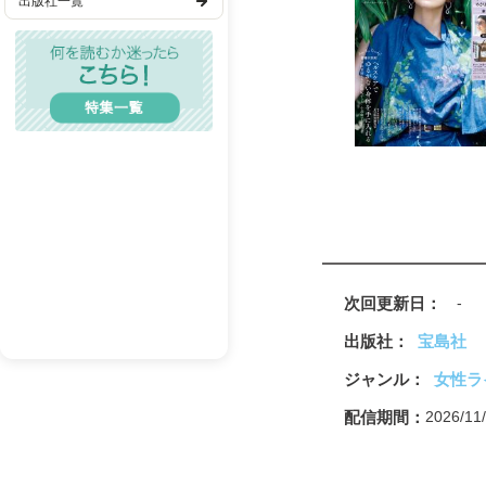
出版社一覧
料理家たちの“十八番”
歴史・時代
完食御礼 麺レシピ
ヘルシー美人は知って
TL(ティーンズラブ)
友利新先生に教わる 
山本浩未さん直伝！ 
レディコミ
美容成分別コスメ図鑑
BL(ボーイズラブ)
Talk オトナトモダチ
Book 書き手の追伸 
メンズエロ
Art アートに会いに
成人漫画
Movie 目覚めるシアタ
Fashion 大人が選ぶこ
BL(R18）
酒井順子「このとしに
清水ミチコのシミチコ
次回更新日
-
恋するマキ食堂２
神野三鈴「ひとつひと
出版社
宝島社
ムーミングッズで暑い
ジャンル
女性ラ
グッドエイジング通信
猫マンガ「ねころびも
配信期間
2026/1
今月の読者プレゼント
ショップリスト
＜デジタル版限定特典