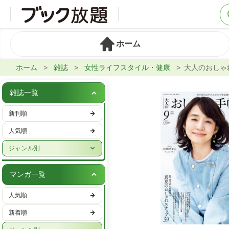
ホーム
ホーム
雑誌
女性ライフスタイル・健康
大人のおしゃ
雑誌一覧
新刊順
人気順
ジャンル別
週刊誌
マンガ一覧
実話・娯楽
人気順
ビジネス・IT・マネー
新着順
女性ファッション・美容