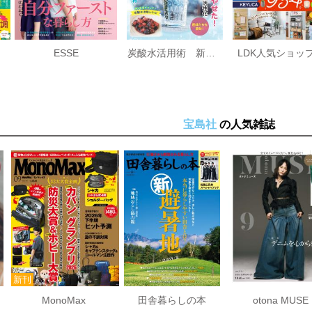
ESSE
炭酸水活用術 新装版
宝島社
の人気雑誌
MonoMax
田舎暮らしの本
otona MUSE