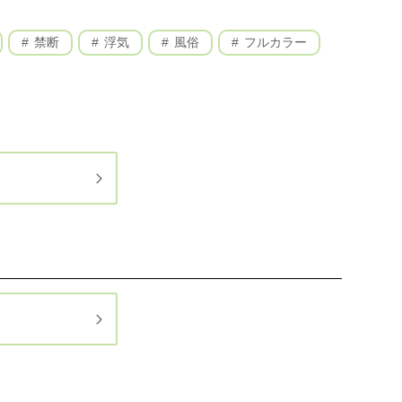
禁断
浮気
風俗
フルカラー