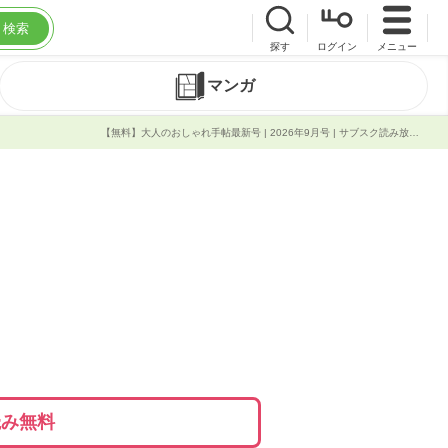
検索
探す
ログイン
メニュー
マンガ
【無料】大人のおしゃれ手帖最新号 | 2026年9月号 | サブスク読み放題 | 試し読み有り | コスパ最強ブック放題
読み無料