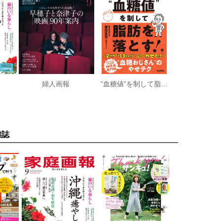
婦人画報
“血糖値”を制して脂肪を落とす！
雑誌