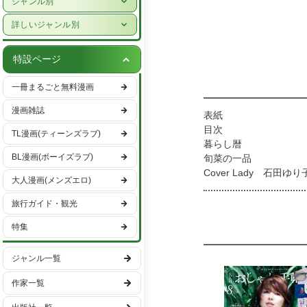
ジャンル別
女性ライフスタイル・健康
少年漫画
詳しいジャンル別
グルメ・レシピ
青年漫画
ハーレクイン
車・バイク
特設ページ
少女漫画
恋愛・ラブコメ
趣味・エンタメ
一冊まるごと無料漫画
女性漫画
ヒューマンドラマ
スポーツ・アウトドア
漫画雑誌
表紙
バトル・アクション
男性ライフスタイル
目次
TL漫画(ティーンズラブ)
ファンタジー・SF
暮らし暦
国内旅行
BL漫画(ボーイズラブ)
旬菜の一品
異世界・転生
海外旅行
Cover Lady 石田
大人漫画(メンズエロ)
桐島かれん「Blooming l
ミステリー・サスペンス
次号予告 10月号 リ
旅行ガイド・観光
ホラー
グ・缶ケース 暮らし
特集
街で見つけた涼感美人 
日常
50代モデルが私服で
学園
ジャンル一覧
快適＆おしゃれに猛暑を
湘南エリアに学ぶリゾ
ギャグ・コメディー
作家一覧
50代がおしゃれになれ
欲しいが見つかる オン
スポーツ