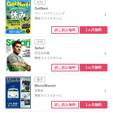
月刊
GetNavi
ワン・パブリッシング
男性ライフスタイル
1ヵ月無料
試し読み無料
月刊
Safari
日之出出版
男性ライフスタイル
1ヵ月無料
試し読み無料
隔月
MonoMaster
宝島社
男性ライフスタイル
1ヵ月無料
試し読み無料