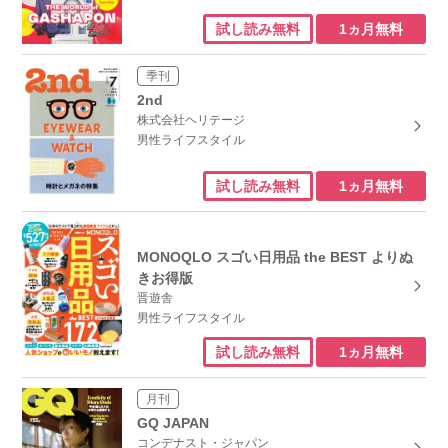
1ヵ月無料
試し読み無料
季刊
2nd
株式会社ヘリテージ
男性ライフスタイル
1ヵ月無料
試し読み無料
MONOQLO スゴい日用品 the BEST よりぬ
きお得版
晋遊舎
男性ライフスタイル
1ヵ月無料
試し読み無料
月刊
GQ JAPAN
コンデナスト・ジャパン