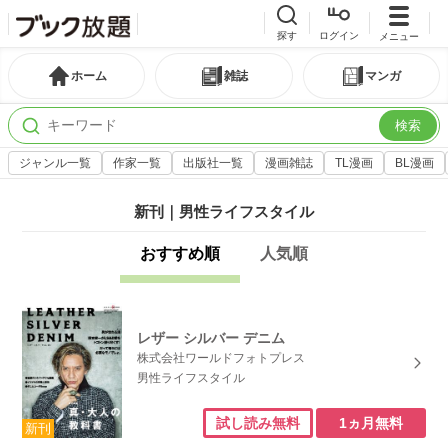
探す
ログイン
メニュー
ホーム
雑誌
マンガ
検索
ジャンル一覧
作家一覧
出版社一覧
漫画雑誌
TL漫画
BL漫画
新刊｜男性ライフスタイル
おすすめ順
人気順
レザー シルバー デニム
株式会社ワールドフォトプレス
男性ライフスタイル
1ヵ月無料
試し読み無料