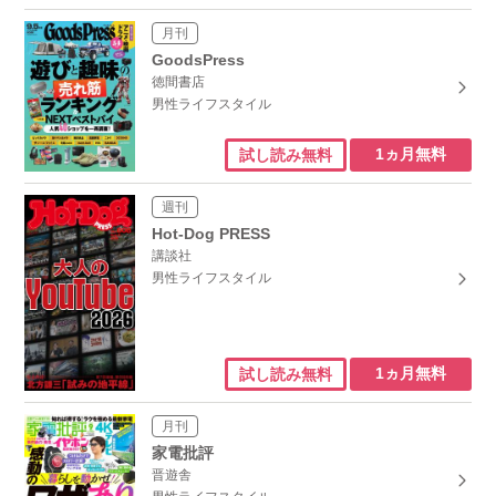
月刊
GoodsPress
徳間書店
男性ライフスタイル
1ヵ月無料
試し読み無料
週刊
Hot-Dog PRESS
講談社
男性ライフスタイル
1ヵ月無料
試し読み無料
月刊
家電批評
晋遊舎