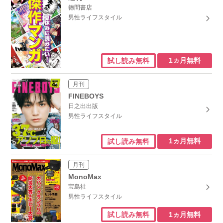
徳間書店
男性ライフスタイル
1ヵ月無料
試し読み無料
月刊
FINEBOYS
日之出出版
男性ライフスタイル
1ヵ月無料
試し読み無料
月刊
MonoMax
宝島社
男性ライフスタイル
1ヵ月無料
試し読み無料