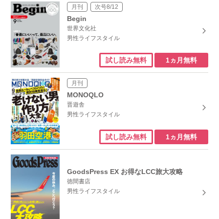
月刊
次号8/12
Begin
世界文化社
男性ライフスタイル
1ヵ月無料
試し読み無料
月刊
MONOQLO
晋遊舎
男性ライフスタイル
1ヵ月無料
試し読み無料
GoodsPress EX お得なLCC旅大攻略
徳間書店
男性ライフスタイル