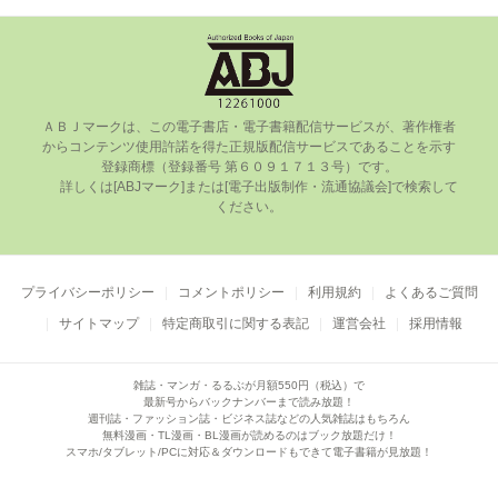
ＡＢＪマークは、この電⼦書店・電⼦書籍配信サービスが、著作権者
からコンテンツ使⽤許諾を得た正規版配信サービスであることを⽰す
登録商標（登録番号 第６０９１７１３号）です。

      詳しくは[ABJマーク]または[電⼦出版制作・流通協議会]で検索して
ください。

プライバシーポリシー
コメントポリシー
利用規約
よくあるご質問
サイトマップ
特定商取引に関する表記
運営会社
採用情報
雑誌・マンガ・るるぶが月額550円（税込）で
最新号からバックナンバーまで読み放題！
週刊誌・ファッション誌・ビジネス誌などの人気雑誌はもちろん
無料漫画・TL漫画・BL漫画が読めるのはブック放題だけ！
スマホ/タブレット/PCに対応＆ダウンロードもできて電子書籍が見放題！