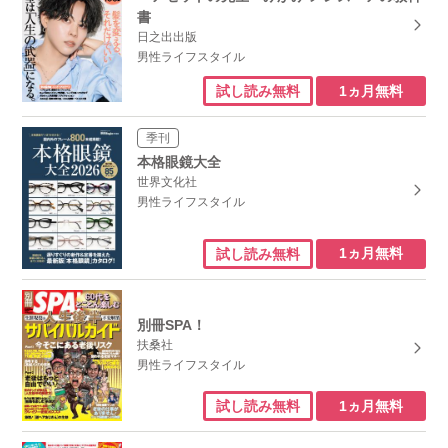
書
日之出出版
男性ライフスタイル
1ヵ月無料
試し読み無料
季刊
本格眼鏡大全
世界文化社
男性ライフスタイル
1ヵ月無料
試し読み無料
別冊SPA！
扶桑社
男性ライフスタイル
1ヵ月無料
試し読み無料