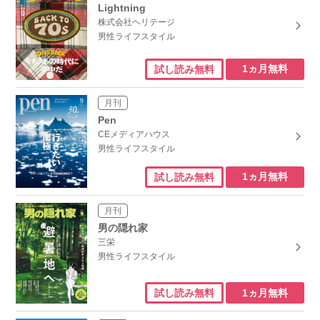
Lightning
株式会社ヘリテージ
男性ライフスタイル
1ヵ月無料
試し読み無料
月刊
Pen
CEメディアハウス
男性ライフスタイル
1ヵ月無料
試し読み無料
月刊
男の隠れ家
三栄
男性ライフスタイル
1ヵ月無料
試し読み無料