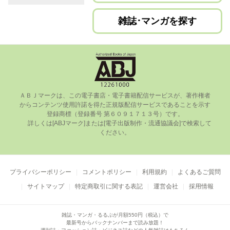
雑誌･マンガを探す
ＡＢＪマークは、この電⼦書店・電⼦書籍配信サービスが、著作権者
からコンテンツ使⽤許諾を得た正規版配信サービスであることを⽰す
登録商標（登録番号 第６０９１７１３号）です。

      詳しくは[ABJマーク]または[電⼦出版制作・流通協議会]で検索して
ください。

プライバシーポリシー
コメントポリシー
利用規約
よくあるご質問
サイトマップ
特定商取引に関する表記
運営会社
採用情報
雑誌・マンガ・るるぶが月額550円（税込）で
最新号からバックナンバーまで読み放題！