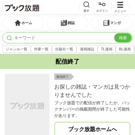
探す
ログイン
メニュー
ホーム
雑誌
マンガ
検索
ジャンル一覧
作家一覧
出版社一覧
漫画雑誌
TL漫画
BL漫画
配信終了
配信終了
お探しの雑誌・マンガは見つか
りませんでした
ブック放題での配信が終了したか、バッ
クナンバーの掲載期間が終了した可能性
があります。
ブック放題ホームへ