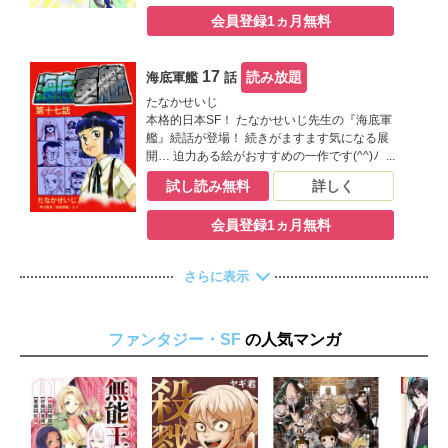
会員登録1ヵ月無料
17
読み放題
海底軍艦
話
たなかせいじ
本格的日本SF！ たなかせいじ先生の『海底軍
艦』続話が登場！ 続きがますます気になる展
開… 迫力ある絵がおすすめの一作です(^^)ﾉ
試し読み無料
詳しく
会員登録1ヵ月無料
さらに表示
ファンタジー・SF
の人気マンガ