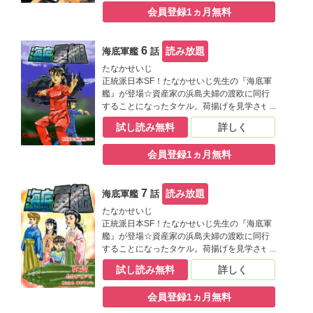
を発見し…迫力ある構図が必見のおすすめ作
会員登録1ヵ月無料
です(^^)ﾉ
6
読み放題
海底軍艦
話
たなかせいじ
正統派日本SF！たなかせいじ先生の『海底軍
艦』が登場☆資産家の浜島夫婦の渡欧に同行
することになったタケル。荷揚げを見学させ
てもらっていたタケルは、荷物として運ばれ
試し読み無料
詳しく
ていた折の中に女性が閉じ込められているの
を発見し…迫力ある構図が必見のおすすめ作
会員登録1ヵ月無料
です(^^)ﾉ
7
読み放題
海底軍艦
話
たなかせいじ
正統派日本SF！たなかせいじ先生の『海底軍
艦』が登場☆資産家の浜島夫婦の渡欧に同行
することになったタケル。荷揚げを見学させ
てもらっていたタケルは、荷物として運ばれ
試し読み無料
詳しく
ていた折の中に女性が閉じ込められているの
を発見し…迫力ある構図が必見のおすすめ作
会員登録1ヵ月無料
です(^^)ﾉ