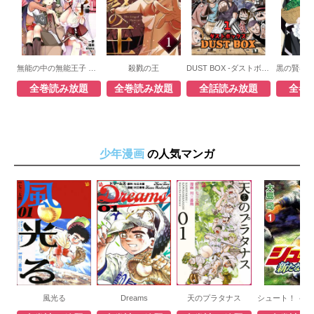
無能の中の無能王子 スキル【無能】を授かりましたが、周りの女性は【傾国】【傾城】【奸婦】【毒婦】【悪婦】【妖婦】とかです コミック版
殺戮の王
DUST BOX -ダストボックス-
全巻読み放題
全巻読み放題
全話読み放題
全巻
少年漫画
の人気マンガ
風光る
Dreams
天のプラタナス