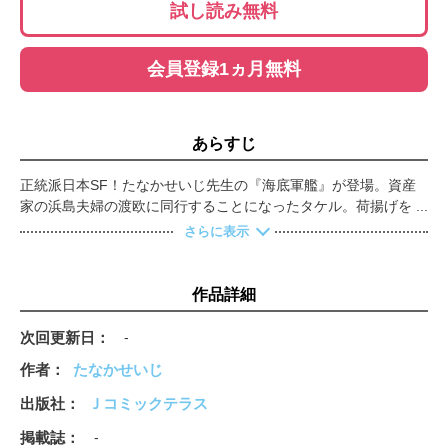
試し読み無料
会員登録1ヵ月無料
あらすじ
正統派日本SF！たなかせいじ先生の『海底軍艦』が登場。資産
家の浜島夫婦の渡欧に同行することになったタケル。荷揚げを見
学させてもらっていたタケルは、荷物として運ばれていた折の中
さらに表示
に女性が閉じ込められているのを発見し…。
作品詳細
次回更新日
-
作者
たなかせいじ
出版社
Ｊコミックテラス
掲載誌
-