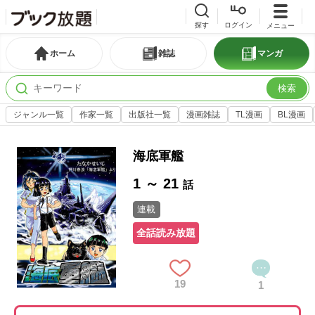
探す
ログイン
メニュー
ホーム
雑誌
マンガ
検索
ジャンル一覧
作家一覧
出版社一覧
漫画雑誌
TL漫画
BL漫画
海底軍艦
1 ～ 21
話
連載
全話読み放題
19
1