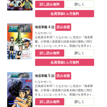
てもらっていたタケルは、荷物として運ばれ
試し読み無料
詳しく
ていた折の中に女性が閉じ込められているの
を発見し…迫力ある構図が必見のおすすめ作
会員登録1ヵ月無料
です(^^)ﾉ
4
読み放題
海底軍艦
話
たなかせいじ
正統派日本SF！たなかせいじ先生の『海底軍
艦』が登場☆資産家の浜島夫婦の渡欧に同行
することになったタケル。荷揚げを見学させ
てもらっていたタケルは、荷物として運ばれ
試し読み無料
詳しく
ていた折の中に女性が閉じ込められているの
を発見し…迫力ある構図が必見のおすすめ作
会員登録1ヵ月無料
です(^^)ﾉ
5
読み放題
海底軍艦
話
たなかせいじ
正統派日本SF！たなかせいじ先生の『海底軍
艦』が登場☆資産家の浜島夫婦の渡欧に同行
することになったタケル。荷揚げを見学させ
てもらっていたタケルは、荷物として運ばれ
試し読み無料
詳しく
ていた折の中に女性が閉じ込められているの