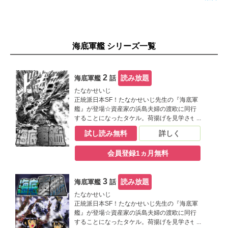
海底軍艦 シリーズ一覧
2
読み放題
海底軍艦
話
たなかせいじ
正統派日本SF！たなかせいじ先生の『海底軍
艦』が登場☆資産家の浜島夫婦の渡欧に同行
することになったタケル。荷揚げを見学させ
てもらっていたタケルは、荷物として運ばれ
試し読み無料
詳しく
ていた折の中に女性が閉じ込められているの
を発見し…迫力ある構図が必見のおすすめ作
会員登録1ヵ月無料
です(^^)ﾉ
3
読み放題
海底軍艦
話
たなかせいじ
正統派日本SF！たなかせいじ先生の『海底軍
艦』が登場☆資産家の浜島夫婦の渡欧に同行
することになったタケル。荷揚げを見学させ