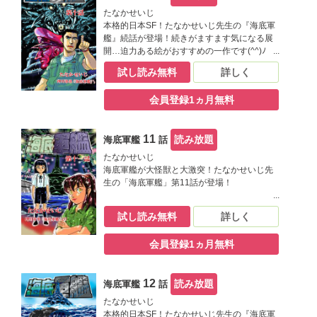
たなかせいじ
本格的日本SF！たなかせいじ先生の『海底軍
艦』続話が登場！続きがますます気になる展
開…迫力ある絵がおすすめの一作です(^^)ﾉ
試し読み無料
詳しく
会員登録1ヵ月無料
11
読み放題
海底軍艦
話
たなかせいじ
海底軍艦が大怪獣と大激突！たなかせいじ先
生の「海底軍艦」第11話が登場！
試し読み無料
詳しく
会員登録1ヵ月無料
12
読み放題
海底軍艦
話
たなかせいじ
本格的日本SF！たなかせいじ先生の『海底軍