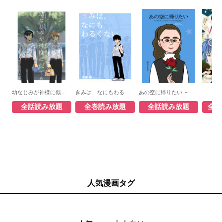
幼なじみが神様に似てる
きみは、なにもわるくない
あの空に帰りたい ～ウイグル人 ミヒライ・エリキンの足あと～
OH
全話読み放題
全巻読み放題
全話読み放題
全話
人気漫画タグ