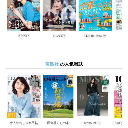
STORY
CLASSY.
LDK the Beauty
宝島社
の人気雑誌
大人のおしゃれ手帖
田舎暮らしの本
otona MUSE