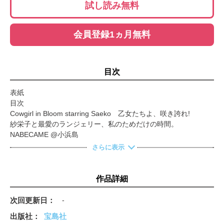
試し読み無料
会員登録1ヵ月無料
目次
表紙
目次
Cowgirl in Bloom starring Saeko 乙女たちよ、咲き誇れ!
紗栄子と最愛のランジェリー、私のためだけの時間。
NABECAME @小浜島
HOTEL Haimurubushi Kohamajima
さらに表示
アリソンブラウンと過ごす、ロマンティックなソウル時間
ときめきで選ぶ オトナの本命ピンク
カワイイのセオリー、私の場合。伊東牧子side
作品詳細
カワイイのセオリー、私の場合。中野ゆりかside
オトナスウィートな 夏小物図鑑
次回更新日
-
ミルクフェド
出版社
宝島社
笹本恭平さんが提案 3つのムードで楽しむ夏メイク