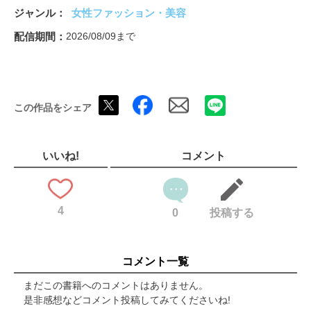
デジャヴュ
ジャンル
女性ファッション・美容
今回もかなり仕上げてきたよ～ 紗栄子の美容メソッド全部見
せ！
配信期間
2026/08/09まで
ビタブリッドC
ヤーマン
INSiTU
最愛のコスメ2026上半期
この作品をシェア
紗栄子の大切な家族達。
otona SWEET HOT LISTS
HELLO KITTY NEXT TREND NEWS
KENCAME
いいね!
コメント
SAEKO SNAP
読プレ＆付録紹介
SHOPLIST
4
0
投稿する
コメント一覧
まだこの書籍へのコメントはありません。
是非感想などコメント投稿してみてくださいね!