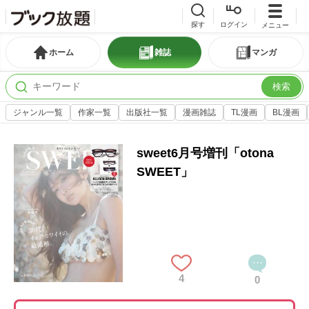
探す
ログイン
メニュー
ホーム
雑誌
マンガ
検索
ジャンル一覧
作家一覧
出版社一覧
漫画雑誌
TL漫画
BL漫画
sweet6月号増刊「otona
SWEET」
4
0