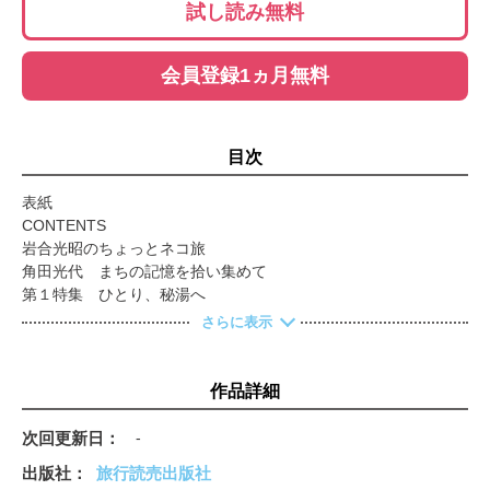
試し読み無料
会員登録1ヵ月無料
目次
表紙
CONTENTS
岩合光昭のちょっとネコ旅
角田光代 まちの記憶を拾い集めて
第１特集 ひとり、秘湯へ
森を歩いてたどり着く“隠し湯”を巡る 銀婚湯 ◉上の湯温泉・
さらに表示
北海道
日本海に沈む夕日が海を染める 黄金崎不老ふ死温泉 ◉青森
湯の瀬旅館 ◉湯の瀬温泉・山形 奥つちゆ元湯 秘湯 川上温泉
作品詳細
◉奥土湯川上温泉・福島
清津館 ◉清津峡湯元温泉・新潟 荒磯館 ◉荒磯温泉・島根
次回更新日
-
コラム 初めての人にもおすすめ！ 歩いてしか行けない秘湯
出版社
旅行読売出版社
渡辺裕美