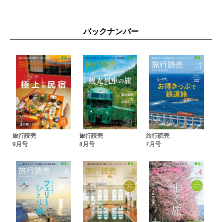
温泉・長野
虹岳島荘 ◉虹岳島温泉・福井 神湯荘 ◉上湯温泉・奈良
金沢発着 白山をぐるり 美景、美食の旅 ◉石川・白山市、金沢市
バックナンバー
米子鬼太郎空港から行く 鳥取県西部 秋絶景ドライブ
第２特集 食べ歩き ご当地おでん
菊一、おでん居酒屋 三幸 本店、赤玉本店 ◉石川・金沢市
静岡おでん おがわ、しずおかおでん 三河屋、味の店 乃だや ◉
静岡・静岡市
かどや、じごろ小廣、おでん処 能古 ◉兵庫・姫路市
コラム 私の好きなおでん 山口恵以子（小説家）
ご当地おでんガイド 郷土料理ねぶた茶屋 ◉青森・青森市 お
でん三吉 ◉宮城・仙台市 八幡屋 ◉愛知・名古屋市
お酒と食事 うり ◉京都・京都市 松江おでん ごよう松 ◉島
根・松江市 おでんと日本酒 卸 ◉福岡・福岡市
旅行読売
旅行読売
旅行読売
9月号
8月号
7月号
実りの秋 アンテナショップ巡り
地球の力を感じるジオパークの旅 三笠ジオパーク ◉北海道
空から灯台 犬吠埼灯台 ◉千葉
この人に聞きました ◉静岡・静岡市
リレーエッセー＆インタビュー 「私の初めてのひとり旅」 本
田聖嗣【ピアニスト】
岩本 薫の 温泉は人生の句読点だ！ 寺山鉱泉 ◉栃木
伊東 潤の 英雄たちを旅する 毛利元就と広島 ◉広島