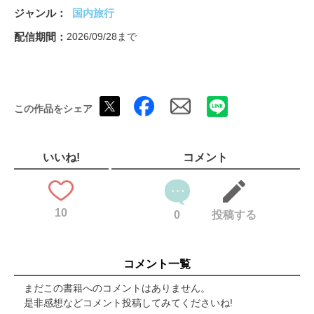
ぬる湯と山の緑に浸り目を静める 貝掛温泉 ◉新潟
ジャンル
国内旅行
自然湧出のラジウム温泉、温冷交代浴でゆったり 大湯元 津金
楼 ◉増富温泉・山梨
配信期間
2026/09/28まで
湯元 湧駒荘 ◉旭岳温泉・北海道 棧温泉旅館 ◉棧温泉・長野
石鎚京屋観光旅館 ◉石鎚山温泉・愛媛 湯治の宿 田島本館 ◉
妙見温泉・鹿児島
コラム 温泉パワーを感じる秘湯3選 岩本 薫
この作品をシェア
とろとろの湯を巡り、古き良き湯治場の風情を味わう 大沢温泉
湯治屋 ◉大沢温泉・岩手
田の中の秘湯で温泉三昧、連泊にぴったりの食堂も 五十沢温泉
ゆもとかん ◉五十沢温泉・新潟
いいね!
コメント
不二ホテル ◉下部温泉・山梨 大喜泉 ◉釜沼温泉・長野
宝巌堂 ◉栃尾又温泉・新潟 B・B・C長湯 ◉長湯温泉・大分
コラム 郷愁の秘湯5 一人旅研究会
10
ここでしか食べられない「山人料理」に舌鼓 旅館 ひのえま
0
投稿する
た ◉檜枝岐温泉・福島
温泉も水炊きも黄金色 湯元小林 ◉片の瀬温泉・福岡
旬を迎える川ガニの滋味を楽しむ 樅峰苑 ◉強首温泉・秋田
コメント一覧
骨まで軟らかいヒメマスの甘露煮 明治温泉 ◉奥蓼科温泉・長
野
まだこの書籍へのコメントはありません。
秘湯の宿 滝見苑 ◉養老温泉・千葉 中の湯温泉旅館 ◉中の湯
是非感想などコメント投稿してみてくださいね!