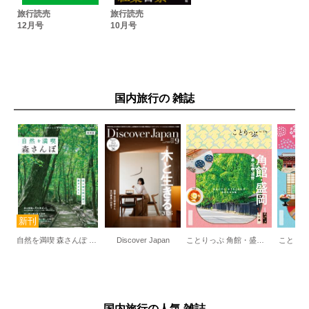
旅行読売
旅行読売
12月号
10月号
国内旅行の 雑誌
自然を満喫 森さんぽ 福岡版
Discover Japan
ことりっぷ 角館・盛岡 平泉・花巻・遠野
ことりっ
国内旅行の人気 雑誌