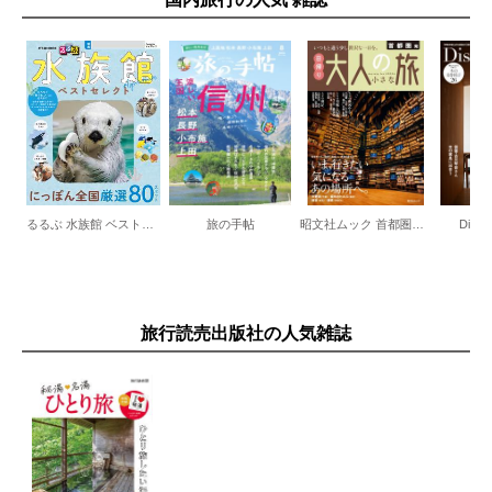
るるぶ 水族館 ベストセレクト
旅の手帖
昭文社ムック 首都圏発 日帰り 大人の小さな旅
Disco
旅行読売出版社の人気雑誌