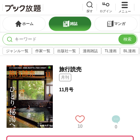
探す
ログイン
メニュー
ホーム
雑誌
マンガ
検索
ジャンル一覧
作家一覧
出版社一覧
漫画雑誌
TL漫画
BL漫画
旅行読売
月刊
11月号
10
0