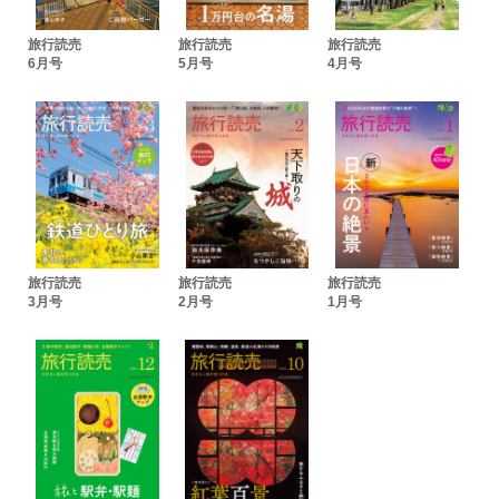
猫に駅弁 やすこーん わたらせ渓谷鐵道で「やまと豚弁当」の
巻 ◉群馬
旅行読売
旅行読売
旅行読売
観光ニュース
6月号
5月号
4月号
旅の本と映画
旅よみ俳壇
読者プレゼント
読者アンケート
おたより広場
また泊まりたい あの宿この宿
全国さくいん地図
旅の脳トレ
年間定期購読のご案内
旅行読売
旅行読売
旅行読売
編集後記
3月号
2月号
1月号
次号予告
旅する喫茶店 旭川珈琲 カフェ・ドゥ・コリンズ ◉北海道