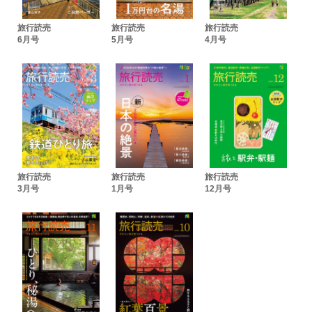
読者アンケート
おたより広場
旅行読売
旅行読売
旅行読売
また泊まりたい あの宿この宿
6月号
5月号
4月号
全国さくいん地図
旅の脳トレ
年間定期購読のご案内
編集後記
次号予告
旅する喫茶店 南珈琲店 ◉香川
旅行読売
旅行読売
旅行読売
3月号
1月号
12月号