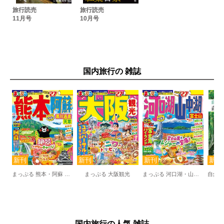
旅行読売
旅行読売
11月号
10月号
国内旅行の 雑誌
まっぷる 熊本・阿蘇 黒川温泉・天草
まっぷる 大阪観光
まっぷる 河口湖・山中湖 富士山
国内旅行の人気 雑誌