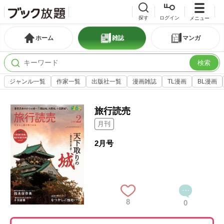
探す
ログイン
メニュー
ホーム
雑誌
マンガ
検索
ジャンル一覧
作家一覧
出版社一覧
漫画雑誌
TL漫画
BL漫画
旅行読売
月刊
2月号
8
0