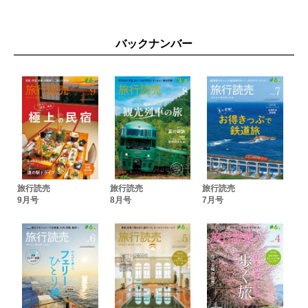
組み合わせが絶妙！ お総菜パン❸
山本ありおすすめ ご当地サンドイッチ❺
工藤パン ◉青森 たけや製パン ◉秋田 ヤマトパン ◉愛知 おか
バックナンバー
やまキムラヤ ◉岡山
亀井堂 ◉鳥取 永野旭堂本店 ◉高知 長崎杉蒲 ◉長崎
オーシャンリゾートホテル＆スパうみんぴあ ◉福井・おおい町
名峰・安達太良山の恩恵を享受する “大いなる田舎”大玉村 ◉
福島県
五感が喜ぶハーブと雪景のおもてなし ◉長野県・池田町
この人に聞きました ◉奈良
空から灯台 野島埼灯台 ◉千葉
地球の力を感じるジオパークの旅 蔵王ジオパーク ◉宮城
リレーエッセー＆インタビュー 「私の初めてのひとり旅」
JP【タレント】
旅行読売
旅行読売
旅行読売
9月号
8月号
7月号
岩本 薫の 温泉は人生の句読点だ！ 白子温泉 ホテル東海荘 ◉
千葉
猫に駅弁 やすこーん 「あっちっちかにめしとすきやき弁当」
の巻 ◉兵庫
観光ニュース
旅の本と映画
旅よみ俳壇
読者プレゼント