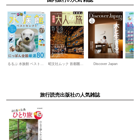
るるぶ 水族館 ベストセレクト
昭文社ムック 首都圏発 日帰り 大人の小さな旅
Discover Japan
旅
旅行読売出版社の人気雑誌