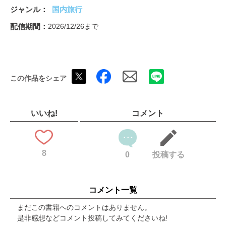
紀州徳川家へとつながる平山城 和歌山城 ◉和歌山
ジャンル
国内旅行
秀吉が礎を築いた近世城郭の傑作 姫路城 ◉兵庫
コラム 大河ドラマ「豊臣兄弟！」見どころ
配信期間
2026/12/26まで
小田原合戦の舞台となった二つの城を巡る 小田原城・石垣山城
◉神奈川
秀吉が一目置いた蒲生氏郷が築いた 鶴ヶ城 ◉福島
初めての城巡りの楽しみ方
この作品をシェア
豊臣軍の水攻めに耐えた浮き城 忍城 ◉埼玉
変化に富む「城郭の博物館」 鳥取城 ◉鳥取
朝鮮出兵に際し、全国から大名が集結 名護屋城 ◉佐賀
［ガイド］九戸城 ◉岩手 金山城 ◉群馬
いいね!
コメント
［ガイド］富山城 ◉富山 長浜城 ◉滋賀
［ガイド］一宮城 ◉徳島 高城 ◉宮崎
2026年に見たい！注目の城
8
家康公が生まれた城 岡崎城 ◉愛知
0
投稿する
天下取りは近江から始まった。 ◉滋賀
旅行読売創刊60周年記念特別インタビュー 鳥取県 平井伸治
知事
コメント一覧
第２特集 旅先で味わいたい なつかしご当地パン
1日約1万個売れる 福田パン ◉岩手
まだこの書籍へのコメントはありません。
地域の食に貢献 パンあづま屋 ◉石川
是非感想などコメント投稿してみてくださいね!