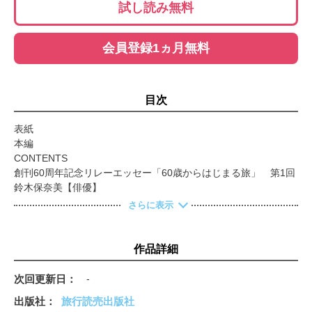
試し読み無料
会員登録1ヵ月無料
目次
表紙
本編
CONTENTS
創刊60周年記念リレーエッセー「60歳からはじまる旅」 第1回
鈴木保奈美【俳優】
岩合光昭のちょっとネコ旅
さらに表示
角田光代 まちの記憶を拾い集めて
第１特集 天下取りの城～豊臣兄弟の夢の跡～
グラビア 美しき城 畠中和久（城郭写真家）
作品詳細
大和大納言・秀長の100万石の城 郡山城 ◉奈良
埋められていた豊臣期の石垣を公開 大阪城 ◉大阪
次回更新日
-
コラム 豊臣兄弟を感じる城の旅 千田嘉博（城郭考古学者）
出版社
旅行読売出版社
生野銀山の防衛を担った“天空の城” 竹田城 ◉兵庫