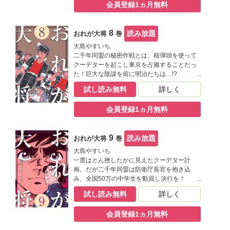
会員登録1ヵ月無料
8
読み放題
おれが大将
巻
大島やすいち
二千年同盟の秘密作戦とは、核弾頭を使って
クーデターを起こし東京を占拠することだっ
た！巨大な陰謀を前に明治たちは…!?
試し読み無料
詳しく
会員登録1ヵ月無料
9
読み放題
おれが大将
巻
大島やすいち
一度はとん挫したかに見えたクーデター計
画。だが二千年同盟は防衛庁長官を抱き込
み、全国50万の中学生を動員し決行を！
試し読み無料
詳しく
会員登録1ヵ月無料