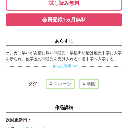
試し読み無料
会員登録1ヵ月無料
あらすじ
ケンカっ早いが友情に厚い問題児・早稲田明治は地元中学に入学
を断られ、他学区の問題児を受け入れる一番中学へ入学する。一
番中学では他学区生を見下す風潮があり、そのため他学生である
さらに表示
明治は野球部できなかった。一方、第一野球部エース緒形は自分
が活躍したいために元キャプテン速川にケガを負わせ、さらに自
分の取り巻き以外のメンバーを次々と追い出し野球部を乗っ取っ
スポーツ
学園
タグ:
たのであった。その事を追及された緒形は旧野球部員達と明治を
闇討ちし口封じを謀るのだが失敗する。緒形のやり方に怒りを覚
えた明治は第二野球部設立し、すべての決着をつけるため緒形が
率いる第一野球部に挑戦状を叩きつけ……
作品詳細
次回更新日
-