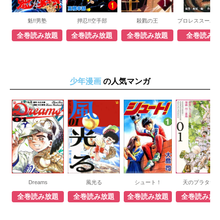
魁!!男塾
押忍!!空手部
殺戮の王
全巻読み放題
全巻読み放題
全巻読み放題
全巻読み
少年漫画
の人気マンガ
Dreams
風光る
シュート！
天のプラタナ
全巻読み放題
全巻読み放題
全巻読み放題
全巻読み放