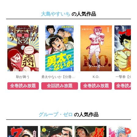
大島やすいち
の人気作品
駒が舞う
勇太やないか【分冊版】
K.O.
一撃拳【分冊
全巻読み放題
全話読み放題
全巻読み放題
全巻読み
グループ・ゼロ
の人気作品