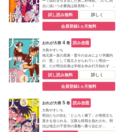
ーで流れを引き戻した第二野球部。ついに同
点に追いつき勝負は延長戦へ…！
試し読み無料
詳しく
会員登録1ヵ月無料
4
読み放題
おれが大将
巻
大島やすいち
地元派一派の黒幕・鷲斗の企みにより学園内
の「悪」として孤立させられていく明治一
派。だが明治自身は学校を休み行方知れず
に…
試し読み無料
詳しく
会員登録1ヵ月無料
5
読み放題
おれが大将
巻
大島やすいち
明治たちの住む「どぶろく横丁」が突然立ち
退きを迫られる。父親も怪我を負わされ、明
治は地主の千堂寺の屋敷へ乗り込むが…