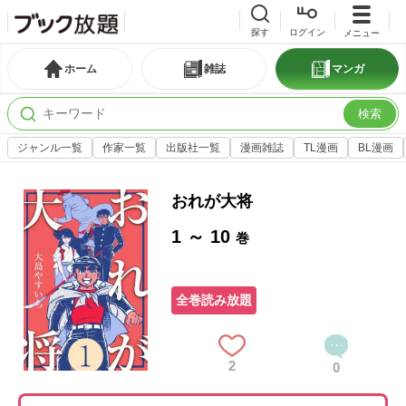
探す
ログイン
メニュー
ホーム
雑誌
マンガ
検索
ジャンル一覧
作家一覧
出版社一覧
漫画雑誌
TL漫画
BL漫画
おれが大将
1 ～ 10
巻
全巻読み放題
2
0