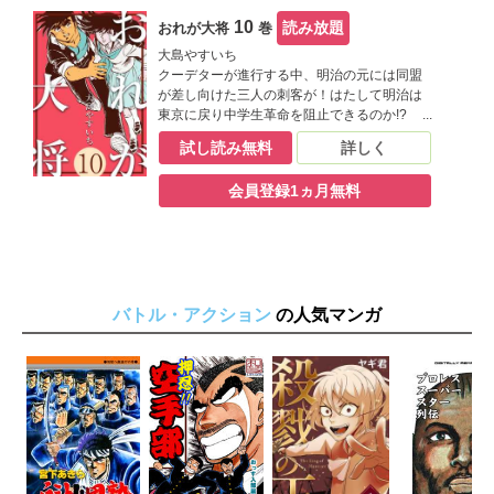
10
読み放題
おれが大将
巻
大島やすいち
クーデターが進行する中、明治の元には同盟
が差し向けた三人の刺客が！はたして明治は
東京に戻り中学生革命を阻止できるのか!?
試し読み無料
詳しく
会員登録1ヵ月無料
バトル・アクション
の人気マンガ