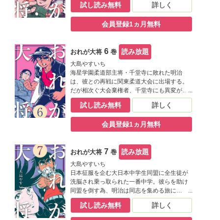
試し読み無料
詳しく
会員登録1ヵ月無料
6
読み放題
おれが大将
巻
大島やすいち
海星学園柔道部主将・千堂寺に敗れた明治
は、彼との再戦に関東柔道大会に出場する。
だが相次ぐ大会棄権者、千堂寺にも異変が…
試し読み無料
詳しく
会員登録1ヵ月無料
7
読み放題
おれが大将
巻
大島やすいち
日本征服を企む大日本中学生同盟に全生徒が
洗脳され乗っ取られた一番中学。彼らを助け
同盟を倒す為、明治は同志を集める旅に…
試し読み無料
詳しく