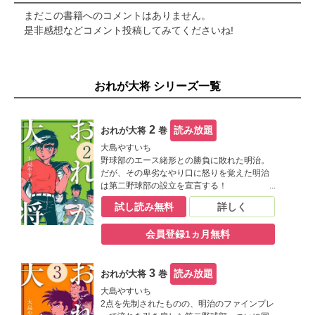
まだこの書籍へのコメントはありません。
是非感想などコメント投稿してみてくださいね!
おれが大将 シリーズ一覧
2
読み放題
おれが大将
巻
大島やすいち
野球部のエース緒形との勝負に敗れた明治。
だが、その卑劣なやり口に怒りを覚えた明治
は第二野球部の設立を宣言する！
試し読み無料
詳しく
会員登録1ヵ月無料
3
読み放題
おれが大将
巻
大島やすいち
2点を先制されたものの、明治のファインプレ