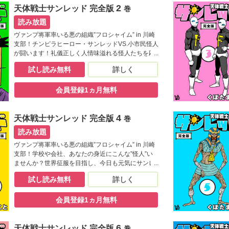
2
天体戦士サンレッド 完全版
巻
読み放題
ヴァンプ将軍率いる悪の組織”フロシャイム” in 川崎
支部！チンピラヒーロー・サンレッドVS.小市民怪人
が闘います！礼儀正しく人情味溢れる怪人たちを応
援したくなる！ 作者監修による完全版第2巻！※こ
試し読み無料
詳しく
ちらの作品は以前配信しておりました「天体戦士サ
ンレッド」を再編集したものです。重複購入にお気
会員登録1ヵ月無料
を付けください。
4
天体戦士サンレッド 完全版
巻
読み放題
ヴァンプ将軍率いる悪の組織”フロシャイム” in 川崎
支部！学校や会社、あなたの身近にこんな”怪人”い
ませんか？世界征服を目指し、今日も元気にサンレ
ッドに闘いを挑み続ける！ 作者監修による完全版第
試し読み無料
詳しく
4巻！※こちらの作品は以前配信しておりました「天
体戦士サンレッド」を再編集したものです。重複購
会員登録1ヵ月無料
入にお気を付けください。
6
天体戦士サンレッド 完全版
巻