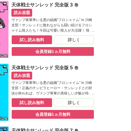
3
天体戦士サンレッド 完全版
巻
読み放題
ヴァンプ将軍率いる悪の組織”フロシャイム” in 川崎
支部！サンレッドに敗れながらも闘い続けるフロシ
ャイム怪人たち！今回は可愛い怪人が大活躍！ 怪人
なのに可愛いってナニ！？ 作者監修による完全版第
試し読み無料
詳しく
3巻！※こちらの作品は以前配信しておりました「天
体戦士サンレッド」を再編集したものです。重複購
会員登録1ヵ月無料
入にお気を付けください。
5
天体戦士サンレッド 完全版
巻
読み放題
ヴァンプ将軍率いる悪の組織”フロシャイム” in 川崎
支部！正義のチンピラヒーロー・サンレッドとの対
決が終われば、ヴァンプ将軍の美味しい夕飯が待っ
ている！ 打倒ヒーロより今夜の献立！ 作者監修によ
試し読み無料
詳しく
る完全版第5巻！※こちらの作品は以前配信しており
ました「天体戦士サンレッド」を再編集したもので
会員登録1ヵ月無料
す。重複購入にお気を付けください。
7
天体戦士サンレッド 完全版
巻