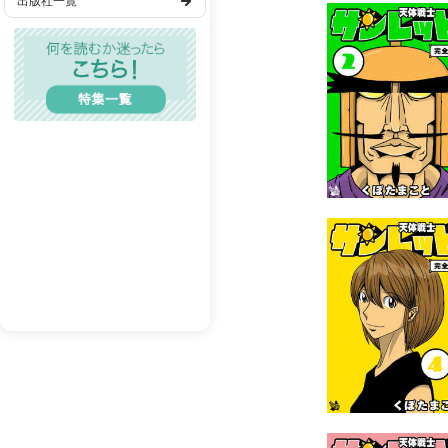
出版社一覧
歴史・時代
TL(ティーンズラブ)
レディコミ
BL(ボーイズラブ)
メンズエロ
成人漫画
BL(R18）