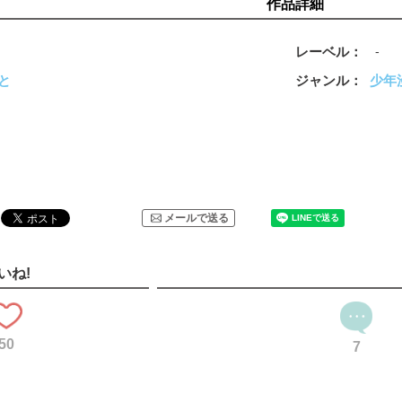
作品詳細
レーベル
-
と
ジャンル
少年
メールで送る
いね!
50
7