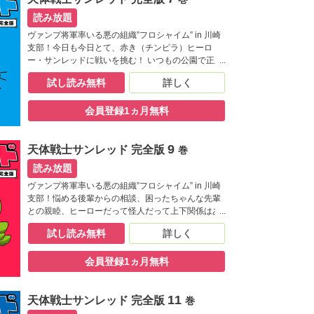
読み放題
ヴァンプ将軍率いる悪の組織”フロシャイム” in 川崎
支部！今日も今日とて、赤き（チンピラ）ヒーロ
ー・サンレッドに戦いを挑む！ いつもの公園で正座
＆説教だ！ 作者監修による完全版第7巻！※こちら
試し読み無料
詳しく
の作品は以前配信しておりました「天体戦士サンレ
ッド」を再編集したものです。重複購入にお気を付
会員登録1ヵ月無料
けください。
9
天体戦士サンレッド 完全版
巻
読み放題
ヴァンプ将軍率いる悪の組織”フロシャイム” in 川崎
支部！悩める後輩からの相談、困ったちゃんな先輩
との親睦、ヒーローだって怪人だって上下関係はあ
るんです！ 作者監修による完全版第9巻！※こちら
試し読み無料
詳しく
の作品は以前配信しておりました「天体戦士サンレ
ッド」を再編集したものです。重複購入にお気を付
会員登録1ヵ月無料
けください。
11
天体戦士サンレッド 完全版
巻