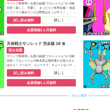
ヴァンプ将軍率いる悪の組織”フロシャイム” in 川崎
支部！楽しく、可愛く、まったりと世界征服！ 地道
にコツコツ進めていけば野望はきっと叶う！ ……ハ
ズ！ 作者監修による完全版第14巻！※こちらの作品
試し読み無料
詳しく
は以前配信しておりました「天体戦士サンレッド」
を再編集したものです。重複購入にお気を付けくだ
会員登録1ヵ月無料
さい。
16
天体戦士サンレッド 完全版
巻
読み放題
ヴァンプ将軍率いる悪の組織”フロシャイム” in 川崎
支部！フロシャイム川崎支部は個性豊かな怪人さん
ばかり！ クールで、ユニークで、キュートなパワー
で宿敵のサンレッドと対峙する！！ 作者監修による
試し読み無料
詳しく
完全版第16巻！※こちらの作品は以前配信しており
ました「天体戦士サンレッド」を再編集したもので
会員登録1ヵ月無料
す。重複購入にお気を付けください。
さらに表示