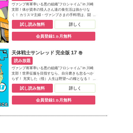
ヴァンプ将軍率いる悪の組織”フロシャイム” in 川崎
支部！体が資本の怪人さん達の食生活は抜かりな
く！ カリスマ主婦・ヴァンプさまの手料理は、闘い
盛りの怪人さんたちに大好評！！ 作者監修による完
試し読み無料
詳しく
全版第15巻！※こちらの作品は以前配信しておりま
した「天体戦士サンレッド」を再編集したもので
会員登録1ヵ月無料
す。重複購入にお気を付けください。
17
天体戦士サンレッド 完全版
巻
読み放題
ヴァンプ将軍率いる悪の組織”フロシャイム” in 川崎
支部！世界征服を目指すなら、自分磨きも怠るべか
らず！ 充実した（怪）人生は野望への糧となる！！
作者監修による完全版第17巻！※こちらの作品は以
試し読み無料
詳しく
前配信しておりました「天体戦士サンレッド」を再
編集したものです。重複購入にお気を付けくださ
会員登録1ヵ月無料
い。