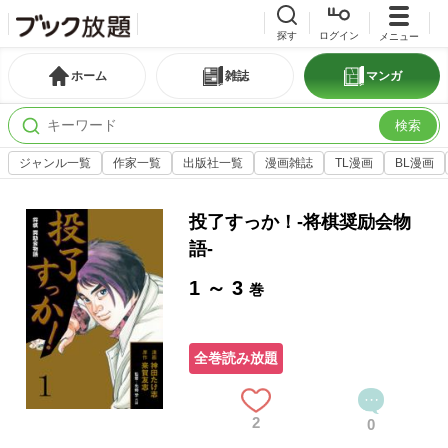
探す
ログイン
メニュー
ホーム
雑誌
マンガ
検索
ジャンル一覧
作家一覧
出版社一覧
漫画雑誌
TL漫画
BL漫画
投了すっか！-将棋奨励会物
語-
1 ～ 3
巻
全巻読み放題
2
0