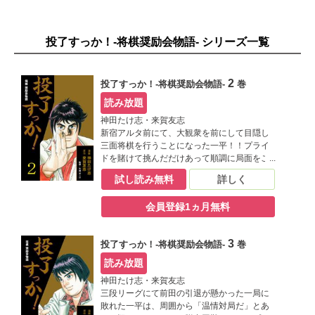
投了すっか！-将棋奨励会物語- シリーズ一覧
2
投了すっか！-将棋奨励会物語-
巻
読み放題
神田たけ志・来賀友志
新宿アルタ前にて、大観衆を前にして目隠し
三面将棋を行うことになった一平！！プライ
ドを賭けて挑んだだけあって順調に局面をこ
なしていくが、観客の中にチャチャを入れる
試し読み無料
詳しく
女共がいて一平は怒り心頭。しかもその影響
で頭の中が真っ白になってしまった…！！
会員登録1ヵ月無料
3
投了すっか！-将棋奨励会物語-
巻
読み放題
神田たけ志・来賀友志
三段リーグにて前田の引退が懸かった一局に
敗れた一平は、周囲から「温情対局だ」とあ