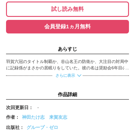
試し読み無料
会員登録1ヵ月無料
あらすじ
羽賀六冠のタイトル制覇か、谷山名王の防衛か、大注目の対局中
に記録係がまさかの居眠りをしていた。彼の名は奨励会6年目の
田村一平。結果、対局は羽賀の勝利に終わったが、一平は谷山に
さらに表示
も勝利への手があったと発言。誰も気づけなかったその一手に周
囲は驚嘆する…！！
作品詳細
次回更新日
-
作者
神田たけ志
来賀友志
出版社
グループ・ゼロ