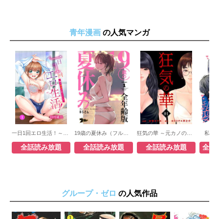
青年漫画
の人気マンガ
一日1回エロ生活！～俺の理性が負けるとき～
19歳の夏休み（フルカラー）【全年齢版】
狂気の華 ～元カノの誘惑～
私た
全話読み放題
全話読み放題
全話読み放題
全話
グループ・ゼロ
の人気作品