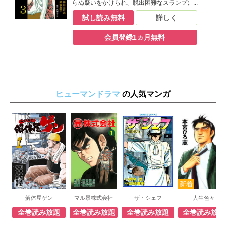
らぬ疑いをかけられ、脱出困難なスランプに
陥ってしまう――。果たして一平に活路はあ
試し読み無料
詳しく
るのか…！？堂々の完結編！！
会員登録1ヵ月無料
ヒューマンドラマ
の人気マンガ
解体屋ゲン
マル暴株式会社
ザ・シェフ
人生色々
全巻読み放題
全巻読み放題
全巻読み放題
全巻読み放題