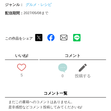
おいしい朝ごはん
ジャンル
グルメ・レシピ
魅惑のスイーツ
醸造の郷、知多半島
配信期間
2027/05/08まで
厳選手みやげ
エリア別INDEX
奥付
この作品をシェア
いいね!
コメント
5
0
投稿する
コメント一覧
まだこの書籍へのコメントはありません。
是非感想などコメント投稿してみてくださいね!