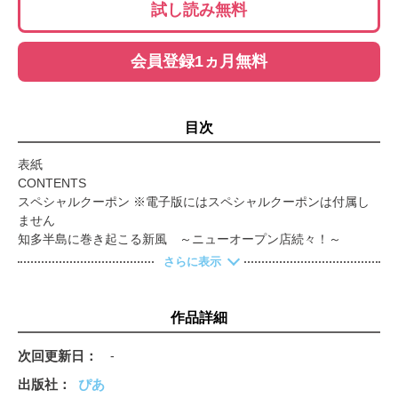
試し読み無料
会員登録1ヵ月無料
目次
表紙
CONTENTS
スペシャルクーポン ※電子版にはスペシャルクーポンは付属し
ません
知多半島に巻き起こる新風 ～ニューオープン店続々！～
海を望むカフェ&レストラン
さらに表示
魚が食べたい！
がっつり肉食！
進化する 知多半島の新ブランド
作品詳細
地産地消のススメ
おいしい体験！
次回更新日
-
1DAYトリップ
出版社
ぴあ
パン派？ おにぎり派？ あなたはどっち？