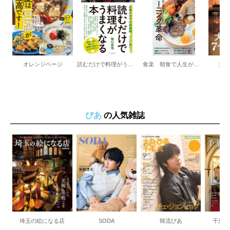
オレンジページ
読むだけで料理がうまくなる本 定番おかずの最適解、ここにあり！
食楽 朝食で人生が変わる！モーニング革命
東
ぴあ
の人気雑誌
埼玉の絵になる店
SODA
韓流ぴあ
千葉の