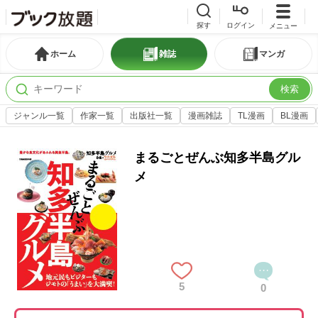
探す
ログイン
メニュー
ホーム
雑誌
マンガ
検索
ジャンル一覧
作家一覧
出版社一覧
漫画雑誌
TL漫画
BL漫画
まるごとぜんぶ知多半島グル
メ
5
0