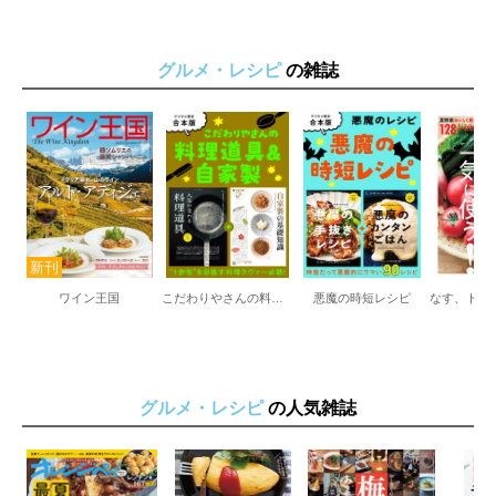
わたしの黄金比
土鍋ごはんと豚汁定食
揚げ焼きで簡単チキン南蛮
グルメ・レシピ
の雑誌
半熟卵のハンバーグ
チーズとろ～りピーマンの肉巻き
豚の角煮
チキンステーキの豆乳クリームソース
ほったらかしで簡単絶品ポトフ
ホワイトソースから作る鮭グラタン
鶏のハニーマスタードステーキ
豆腐の肉巻き
【絶品！やよいカレー】／スパイシーカレープレート
コク旨バターチキンカレー
ワイン王国
こだわりやさんの料理道具＆自家製
悪魔の時短レシピ
キーマカレー
無水カレー
＜PART 3＞おうちで麺ごはん
濃厚豆乳カルボナーラ
豆乳レモンクリームパスタ
グルメ・レシピ
の人気雑誌
ブッラータチーズのミートパスタ
喫茶店風ナポリタン
豆乳担々うどん
絶品きのこたっぷりクリームパスタ