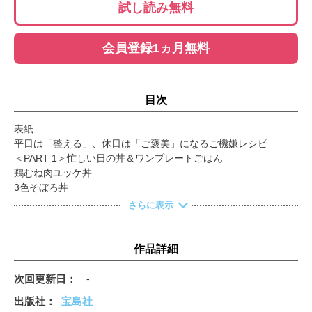
試し読み無料
会員登録1ヵ月無料
目次
表紙
平日は「整える」、休日は「ご褒美」になるご機嫌レシピ
＜PART 1＞忙しい日の丼＆ワンプレートごはん
鶏むね肉ユッケ丼
3色そぼろ丼
とろ～り濃厚！明太クリームオムライス
さらに表示
ケチャップで簡単とろたまエビチリ丼
かぼちゃニョッキ
卵とろとろ親子丼
作品詳細
エビ明太チャーハン
きのこたっぷり豚のトマト煮プレート
次回更新日
-
鮭のヘルシープレート
出版社
宝島社
生ハムクリームリゾット