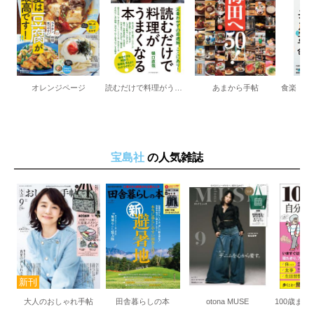
超簡単！ ばくだん混ぜそば
そうめんでビビン麺
ねぎ塩豚しゃぶそうめん
レンチンだけで作る豚キムチうどん
オレンジページ
読むだけで料理がうまくなる本 定番おかずの最適解、ここにあり！
あまから手帖
宝島社
の人気雑誌
大人のおしゃれ手帖
田舎暮らしの本
otona MUSE