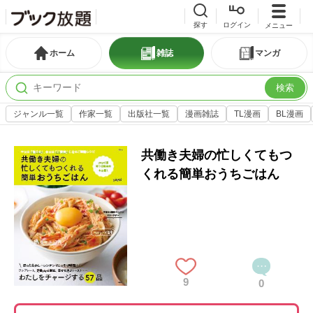
探す
ログイン
メニュー
ホーム
雑誌
マンガ
検索
ジャンル一覧
作家一覧
出版社一覧
漫画雑誌
TL漫画
BL漫画
共働き夫婦の忙しくてもつ
くれる簡単おうちごはん
9
0