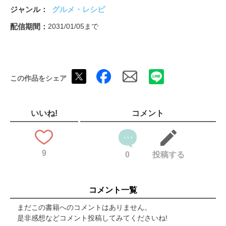
サラダプレート
ジャンル
グルメ・レシピ
タコライス
チーズたっぷりロコモコワンプレート
配信期間
2031/01/05まで
薬味たっぷり納豆しらす丼
【究極のワンプレート 炊きこみごはん】／鮭といくらの炊きこ
みごはん
枝豆としょうがの炊きこみごはん
この作品をシェア
サバの水煮缶で炊きこみごはん
バター香る明太子の炊きこみごはん
ひじきの炊きこみごはん
【禁断ののっけパン＆トースト】／チーズケーキ風いちごパン
いいね!
コメント
ブルーチーズとはちみつトースト/小倉トースト
にんじんきんぴらトースト/なすのピザトースト
アボカドエッグトースト/しらすのペペロンチーノ風トースト
9
コーンマヨトースト/ピザトースト
0
投稿する
＜PART 2＞おうちでやよいごはん
ほったらかしよだれ鶏
白菜しゅうまい
コメント一覧
簡単麻婆豆腐
絶品スンドゥブ
まだこの書籍へのコメントはありません。
黄金比たれで作る豚のしょうが焼き
是非感想などコメント投稿してみてくださいね!