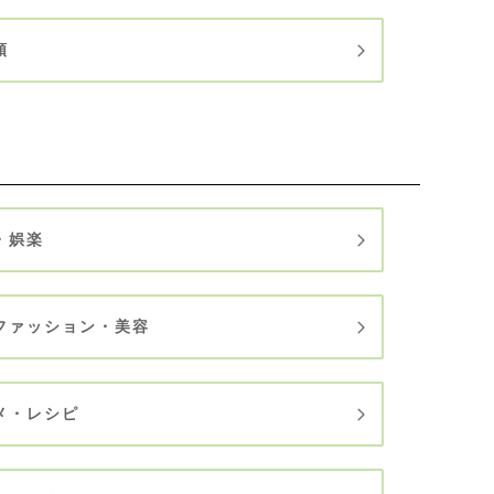
順
・娯楽
ファッション・美容
メ・レシピ