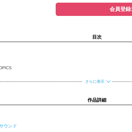
会員登録
目次
OPICS
さらに表示
田谷の9軒
作品詳細
イス／ビストロ／昼呑み
制作する「まちの珈琲」とは
HE CITY
サウンド
街の未来