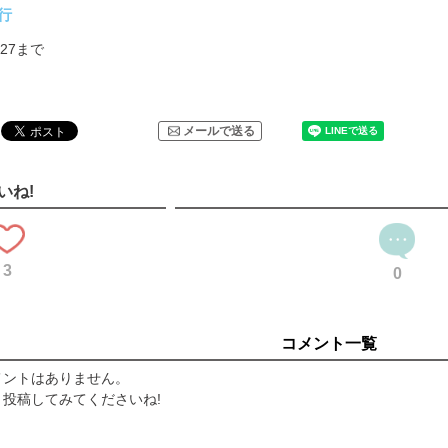
職人の手で
行
5/27まで
をとめる脳習慣」塚本 浩・著
谷史
 世田谷鉄道史
メールで送る
いね!
援本が大集合
d
3
0
コメント一覧
メントはありません。
投稿してみてくださいね!