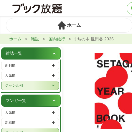
ホーム
ホーム
雑誌
国内旅行
まちの本 世田谷 2026
雑誌一覧
新刊順
人気順
ジャンル別
週刊誌
マンガ一覧
実話・娯楽
人気順
ビジネス・IT・マネー
新着順
女性ファッション・美容
ジャンル別