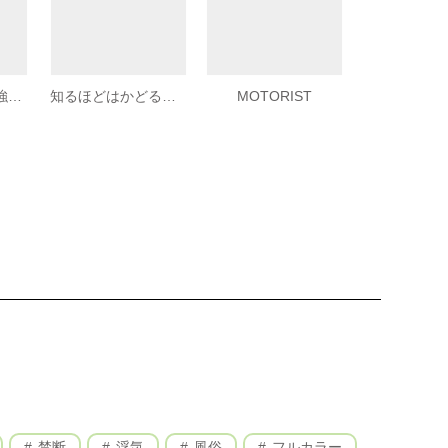
悪魔のレシピ 最強つまみ
知るほどはかどる！ 筋トレ大全
MOTORIST
禁断
浮気
風俗
フルカラー