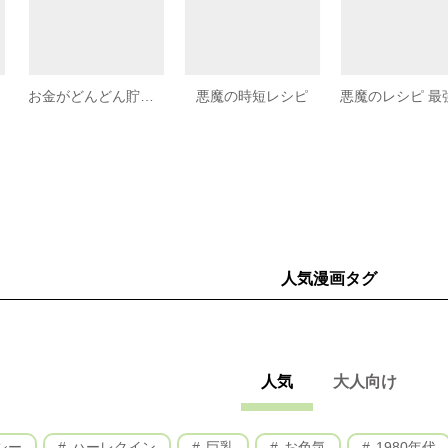
お金がどんどん貯まる！ 貯蓄＆投資のきほん
悪魔の時短レシピ
人気漫画タグ
人気
大人向け
シー
ハーレクイン
巨乳
お色気
1980年代