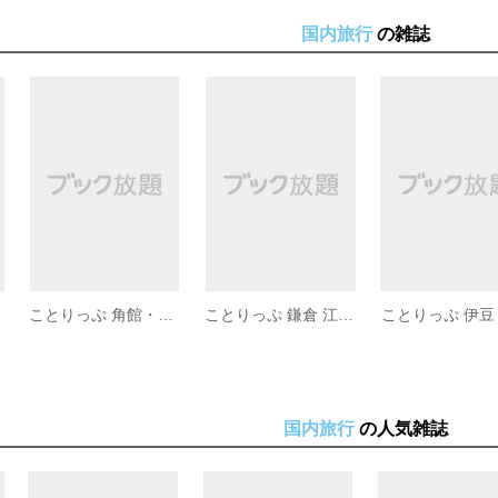
国内旅行
の雑誌
ことりっぷ 角館・盛岡 平泉・花巻・遠野
ことりっぷ 鎌倉 江ノ電
ことりっぷ 伊豆
国内旅行
の人気雑誌