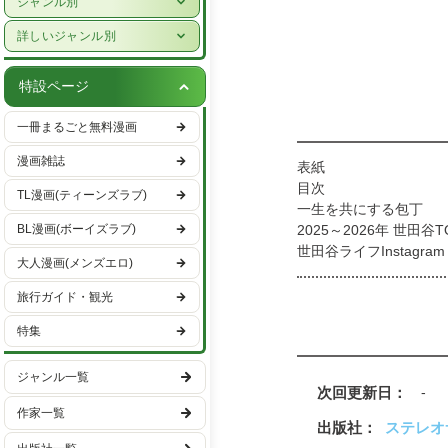
女性ライフスタイル・健康
少年漫画
詳しいジャンル別
グルメ・レシピ
青年漫画
ハーレクイン
車・バイク
特設ページ
少女漫画
恋愛・ラブコメ
趣味・エンタメ
一冊まるごと無料漫画
女性漫画
ヒューマンドラマ
スポーツ・アウトドア
漫画雑誌
バトル・アクション
表紙
男性ライフスタイル
TL漫画(ティーンズラブ)
目次
ファンタジー・SF
国内旅行
一生を共にする包丁
BL漫画(ボーイズラブ)
2025～2026年 世田谷T
異世界・転生
海外旅行
世田谷ライフInstagram
大人漫画(メンズエロ)
ミステリー・サスペンス
第1章GOURMET
旅行ガイド・観光
編集長の心を動かした世
ホラー
編集部員のオススメ
特集
日常
世田谷の新名店録
グルメTOPICS スパ
学園
ジャンル一覧
残したい世田谷の味
次回更新日
-
世田谷ライフ編集部が
ギャグ・コメディー
作家一覧
第2章CONNECT WITH T
出版社
ステレオ
スポーツ
電鉄が思い描く、この
出版社一覧