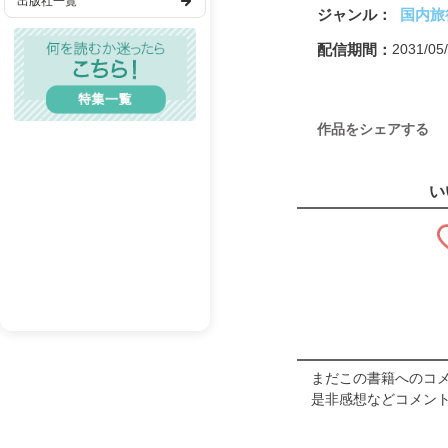
このまちに似合う家を
ジャンル
国内旅
歴史・時代
認知症予防いろは帖
配信期間
2031/0
EDITORSの本「老化
TL(ティーンズラブ)
第3章HISTORY
レディコミ
まるごとおさらい! 世田
鉄道なくして発展なし!
BL(ボーイズラブ)
作品をシェアする
世田谷に残る傑作建築
メンズエロ
今昔タイムトラベル
第4章 SETAGAYA DATA
い
成人漫画
世田谷市場調査
世田谷アニバーサリー
BL(R18）
EDITORSの本 健康応
SETAGAYA Recommen
奥付
まだこの書籍へのコ
是非感想などコメント