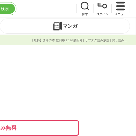
検索
探す
ログイン
メニュー
マンガ
【無料】まちの本 世田谷 2026最新号 | サブスク読み放題 | 試し読み有り | コスパ最強ブック放題
読み無料