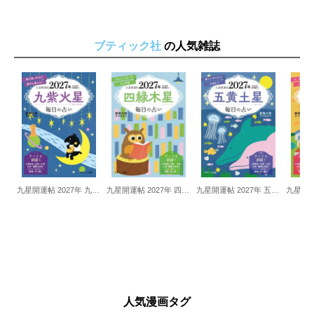
ブティック社
の人気雑誌
九星開運帖 2027年 九紫火星
九星開運帖 2027年 四緑木星
九星開運帖 2027年 五黄土星
人気漫画タグ