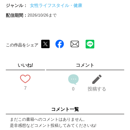
西なつめの「しあわせ夢絵」がお買い求めになれます
ジャンル
女性ライフスタイル・健康
夢絵師があなたのためだけに夢を見て描きます
秋元隆良の最新作・人気作がお買い求めになれます
配信期間
2026/10/26まで
次号予告＆編集部からのお知らせ
特別4大付録
この作品をシェア
いいね!
コメント
7
0
投稿する
コメント一覧
まだこの書籍へのコメントはありません。
是非感想などコメント投稿してみてくださいね!