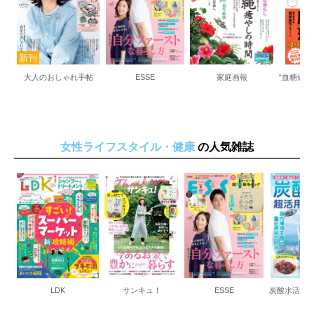
大人のおしゃれ手帖
ESSE
家庭画報
女性ライフスタイル・健康
の人気雑誌
LDK
サンキュ！
ESSE
炭酸水活用