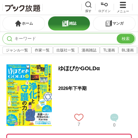
探す
ログイン
メニュー
ホーム
雑誌
マンガ
検索
ジャンル一覧
作家一覧
出版社一覧
漫画雑誌
TL漫画
BL漫画
ゆほびかGOLDα
2026年下半期
7
0