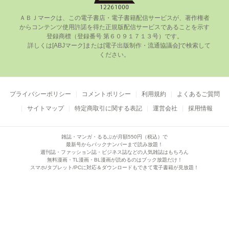
ＡＢＪマークは、この電⼦書店・電⼦書籍配信サービスが、著作権者
からコンテンツ使⽤許諾を得た正規版配信サービスであることを⽰す
登録商標（登録番号 第６０９１７１３号）です。

      詳しくは[ABJマーク]または[電⼦出版制作・流通協議会]で検索して
ください。

プライバシーポリシー
コメントポリシー
利用規約
よくあるご質問
サイトマップ
特定商取引に関する表記
運営会社
採用情報
雑誌・マンガ・るるぶが月額550円（税込）で
最新号からバックナンバーまで読み放題！
週刊誌・ファッション誌・ビジネス誌などの人気雑誌はもちろん
無料漫画・TL漫画・BL漫画が読めるのはブック放題だけ！
スマホ/タブレット/PCに対応＆ダウンロードもできて電子書籍が見放題！