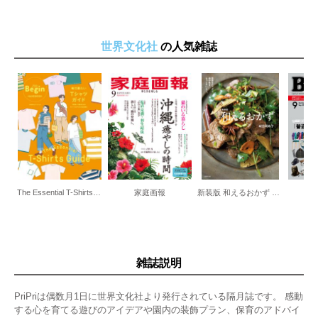
世界文化社
の人気雑誌
The Essential T-Shirts Guide 毎日着たいTシャツガイド
家庭画報
新装版 和えるおかず 野菜をたっぷり、肉や魚をもっとおいしく。
雑誌説明
PriPriは偶数月1日に世界文化社より発行されている隔月誌です。 感動
する心を育てる遊びのアイデアや園内の装飾プラン、保育のアドバイ