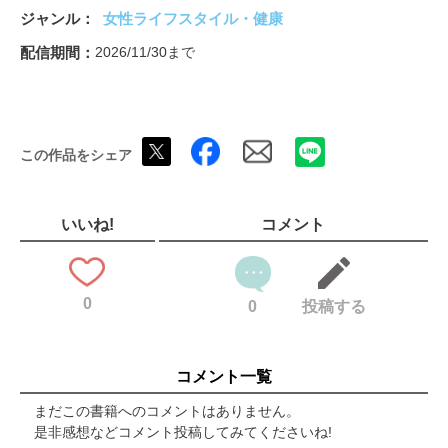
0・1・2歳児からできる みんなのわらべうたあそび
ジャンル
女性ライフスタイル・健康
柴田愛子 保育のホンネ
どの子も受け止め みんながうれしい インクルーシブ保育
配信期間
2026/11/30まで
知りたい！ 世界の保育（カンボジア）
“想定外”でも慌てない！ 防災力の鍛え方
次号予告
自社広告
この作品をシェア
いいね!
コメント
0
0
投稿する
コメント一覧
まだこの書籍へのコメントはありません。
是非感想などコメント投稿してみてくださいね!