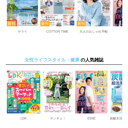
サライ
COTTON TIME
大人のおしゃれ手帖
E
女性ライフスタイル・健康
の人気雑誌
LDK
サンキュ！
ESSE
炭酸水活用