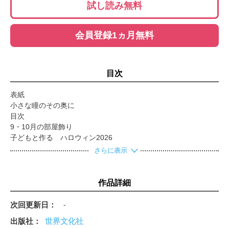
試し読み無料
会員登録1ヵ月無料
目次
表紙
小さな瞳のその奥に
目次
9・10月の部屋飾り
子どもと作る ハロウィン2026
作って楽しい 飾ってかわいい 子ども製作
さらに表示
むーの、あそべる！ 子ども製作
阿部直美の まほうのことばカード
ひとりで みんなで 飾れるおりがみ
作品詳細
様々な園の工夫から学ぶ 環境構成のポイント
カツリキの エブリデイうたあそび
次回更新日
-
中谷真弓のふれあい育む 手作り布おもちゃ
出版社
世界文化社
0・1・2歳児の運動あそび