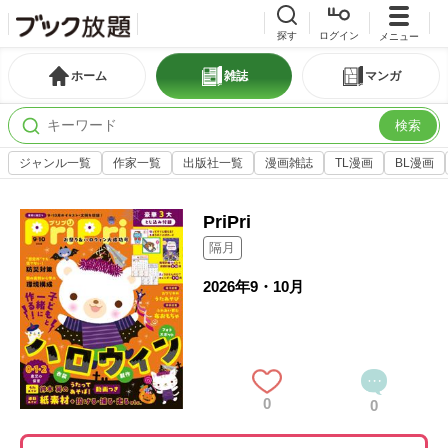
探す
ログイン
メニュー
ホーム
雑誌
マンガ
検索
ジャンル一覧
作家一覧
出版社一覧
漫画雑誌
TL漫画
BL漫画
PriPri
隔月
2026年9・10月
0
0