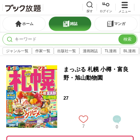
探す
ログイン
メニュー
ホーム
雑誌
マンガ
検索
ジャンル一覧
作家一覧
出版社一覧
漫画雑誌
TL漫画
BL漫画
まっぷる 札幌 小樽・富良
野・旭山動物園
27
7
0