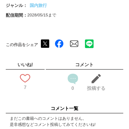
海鮮丼
ジャンル
国内旅行
寿司
スープカレー
配信期間
2028/05/15まで
海鮮居酒屋
カニ
道産ビール＆ワイン
道産肉＆ジビエ
この作品をシェア
道産ブランドカフェスイーツ
濃厚ミルクスイーツ
シメパフェ
自家焙煎コーヒー店
いいね!
コメント
パン
地元熱愛グルメ
【札幌】
7
札幌観光ベストスポット／大通公園
0
投稿する
さっぽろテレビ塔
札幌市時計台
北海道庁旧本庁舎（赤れんが庁舎）
コメント一覧
北海道大学
さっぽろ羊ヶ丘展望台
まだこの書籍へのコメントはありません。
札幌市円山動物園
是非感想などコメント投稿してみてくださいね!