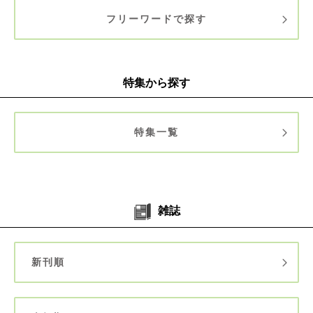
札幌駅周辺MAP
大通・すすきのMAP
フリーワードで探す
円山公園MAP／中島公園MAP
小樽広域MAP
小樽中心部MAP
北海道全図／道央広域MAP
特集から探す
旭川・美瑛MAP
富良野MAP
札幌・小樽MAP／定山渓温泉MAP
特集一覧
千歳・ニセコMAP／支笏湖MAP
旭川広域MAP／旭川中心部MAP
富良野広域MAP
美瑛広域MAP
美瑛駅周辺MAP／上富良野駅周辺MAP／富良野駅周辺MAP
ニセコMAP／登別温泉MAP／洞爺湖MAP
雑誌
札幌交通ガイド
新刊順