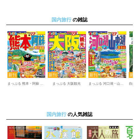
AOAO SAPPORO
白い恋人パーク
もいわ山山頂展望台
国内旅行
の雑誌
サッポロガーデンパーク
モエレ沼公園
北海道開拓の村／札幌芸術の森
北海道神宮／大倉山ジャンプ競技場
【もっと札幌を深掘り！エリアNavi】／JR札幌駅活用術
話題のビルに立ち寄り
地下街完全ガイド
中島公園＆豊平館でレトロ気分
すすきの周辺を満喫
札幌エリアガイド
まっぷる 熊本・阿蘇 黒川温泉・天草
まっぷる 大阪観光
まっぷる 河口湖・山中湖 富士山
［札幌からひと足のばして］／新千歳空港周辺
定山渓温泉
登別温泉
ニセコ
洞爺湖
国内旅行
の人気雑誌
白老
支笏湖
トマム
【小樽】