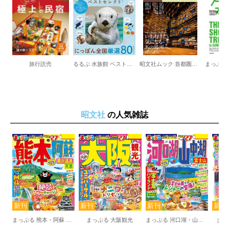
小樽運河ノスタルジックさんぽ
小樽芸術村
堺町通りでお買い物
LeTAO
北一硝子
海鮮市場
旅行読売
るるぶ 水族館 ベストセレクト
昭文社ムック 首都圏発 日帰り 大人の小さな旅
寿司＆海鮮丼
海鮮洋食
ソウルフード
クラシカルなカフェ
昭文社
の人気雑誌
レトロ建物のBAR＆ホステル
小樽周辺の人気スポット
小樽エリアガイド
［小樽からひと足のばして］／余市
積丹
【富良野・美瑛・旭川】
［富良野］／ファーム富田
花人街道237おすすめのお花畑スポット
『北の国から』の舞台をめぐる
産直レストラン
まっぷる 熊本・阿蘇 黒川温泉・天草
まっぷる 大阪観光
まっぷる 河口湖・山中湖 富士山
まっ
ロケーションカフェ