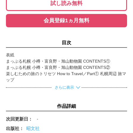
試し読み無料
会員登録1ヵ月無料
目次
表紙
まっぷる札幌 小樽・富良野・旭山動物園 CONTENTS①
まっぷる札幌 小樽・富良野・旭山動物園 CONTENTS②
楽しむための旅のトリセツ How to Travel／Part① 札幌周辺 旅マ
ップ
Part② シーズンカレンダー
さらに表示
Part③ 札幌 小樽・富良野でしたいこと
Part④ 最旬News＆Topics
Part⑤ これで完璧！モデルプラン
作品詳細
話題の新定番スポット
なまらうまい！必食！札幌グルメベスト 絶品グルメを制覇せ
次回更新日
-
よ！／札幌ラーメン
出版社
昭文社
ジンギスカン