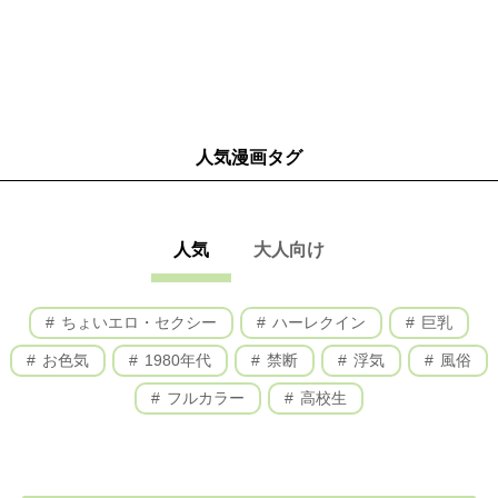
フラノマルシェでショッピング
［美瑛］／美瑛の丘めぐり
青い池絶景ドライブ
野菜がおいしいレストラン
美瑛選果でショッピング
富良野・美瑛・旭川エリアガイド
50音順INDEX
人気漫画タグ
特別付録① 旅行がもっと楽しくなる！北海道みやげ＆新千歳空
港GUIDE
殿堂入りブランドスイーツ
パケ買いFood
人気
大人向け
バラマキお菓子
道産食材グルメ
空港で北海道グルメをコンプリート！
ちょいエロ・セクシー
ハーレクイン
巨乳
空港で有名ブランドスイーツをパクッ！
お色気
1980年代
禁断
浮気
風俗
空港のエンタメスポットで遊ぶ／新千歳空港フロアMAP
特別付録② 動物たちの「すごい！」がたくさん！旭山動物園ま
フルカラー
高校生
るごとBOOK
特別付録③ コメントつきでわかりやすい！街歩き＆ドライブ
MAP
札幌広域MAP