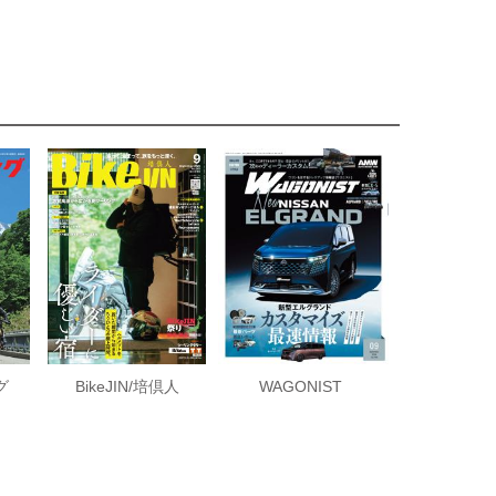
グ
BikeJIN/培倶人
WAGONIST