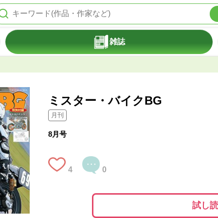
雑誌
ミスター・バイクBG
月刊
8月号
4
0
試し