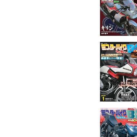
◇「MBBG 新橋編集
定期購読のご案内
◆続・絶版車黙示録：YAMAH
◆TSUGUMI RIDE
◆TRIAL WORLD 「
◆俺たちはマシンの性能比べをし
◆改PARKING ONLY
◆改PARKING ONLY
◆T.O.T. WINNERS 
◆真We’re BIKE L
◆BG ガレージ：編集・
◆欲しい一台が見つかる中
◆読神Present
◆Legendary Motorcyc