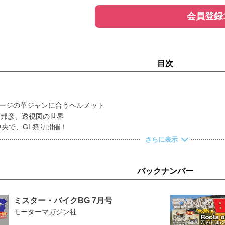
会員登録
目次
メージの革ジャンに合うヘルメット
n：賀川邦彦、透視図の世界
央で、GL祭り開催！
u 全開 絶版車？年に一度の全開絶版車解放区。』
さらに表示
ith BG
Rエンジン50th MEETING』 ～ザッパー系エンジン搭載モデルに魅了さ
ズ 「TSR CB1000F開発のヒントがこのZ1000J1です」
バックナンバー
手箱
 今月の新製品
ミスター・バイクBG 7月号
S BOX」
モーターマガジン社
MIRAGE ～ジョナサン矢部の200MPHまでの道