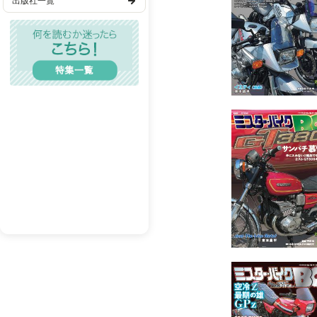
出版社一覧
◇2026MFJ 全日本
歴史・時代
◇FIM アジアロードレ
◇D.I.D 全日本モトク
TL(ティーンズラブ)
◇RGV-Γ 再生計画 V
◇BG ガレージ 編集・
レディコミ
◆Next challenge 
BL(ボーイズラブ)
◆仁斬る!!：YAMAHA XJ
◆2＆4 6Wheel L
メンズエロ
◆若者よなぜ絶版車に乗
成人漫画
◆四島 正さんと絶版
◆レッドバロンが紡ぐ 
BL(R18）
◆レッドバロン 2026
◆新店 レッドバロン大
◆第5回 富士山自動車
◆鉄馬を駆り、果てな
【漫画】 「キリン・SC
◇シン・闘魂“最速伝説
◇俺たちの旅 「片道35
◇BURNING LIFE,S
◇俺のエゴ 「ライダー
◇BG解放区 読者のペ