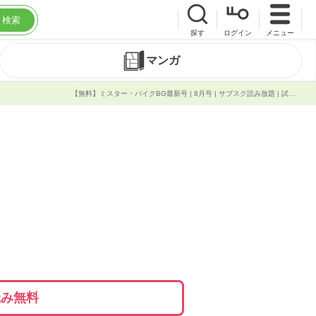
検索
探す
ログイン
メニュー
マンガ
【無料】ミスター・バイクBG最新号 | 8月号 | サブスク読み放題 | 試し読み有り | コスパ最強ブック放題
読み無料