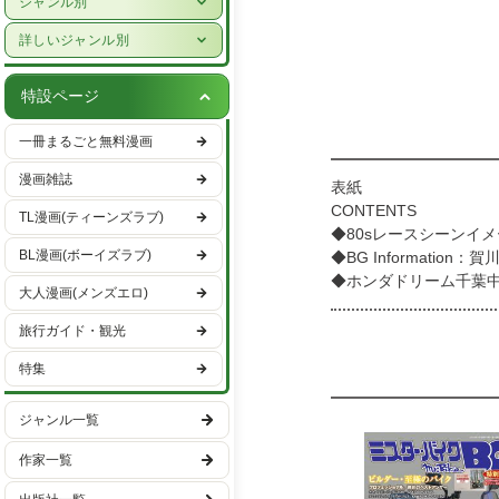
ジャンル別
女性ライフスタイル・健康
少年漫画
詳しいジャンル別
グルメ・レシピ
青年漫画
ハーレクイン
車・バイク
特設ページ
少女漫画
恋愛・ラブコメ
趣味・エンタメ
一冊まるごと無料漫画
女性漫画
ヒューマンドラマ
スポーツ・アウトドア
漫画雑誌
表紙
バトル・アクション
男性ライフスタイル
CONTENTS
TL漫画(ティーンズラブ)
ファンタジー・SF
◆80sレースシーンイ
国内旅行
BL漫画(ボーイズラブ)
◆BG Informatio
異世界・転生
海外旅行
◆ホンダドリーム千葉中
大人漫画(メンズエロ)
【特集1】 『Do Yo
ミステリー・サスペンス
〇春の絶版車運動会2026 w
旅行ガイド・観光
ホラー
【特集2】 『ZAPPE
特集
◆マニアックバイクリーダー
日常
MOOKのご紹介
学園
ジャンル一覧
◇Yellow Page 情報玉
◇NEW ITEM NEWS
ギャグ・コメディー
作家一覧
◇中古パーツの館「PART
◇メッカオブスピードEL
スポーツ