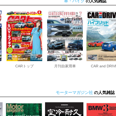
車・バイク
の人気雑誌
CARトップ
月刊自家用車
CAR and DRIV
モーターマガジン社
の人気雑誌