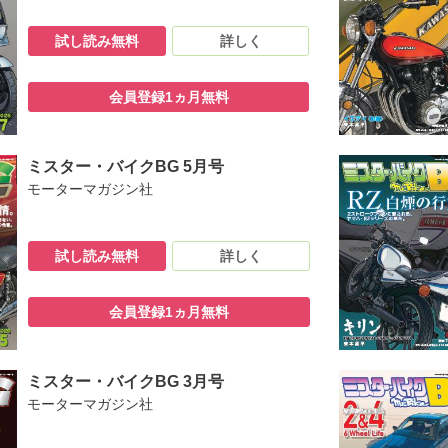
ロードレース選手権シリーズ
ーシングチャンピオンシップ 2026
試し読み無料
詳しく
ロス選手権シリーズ2026
OL.5「持病その?：L型の悲劇」
会員登録1ヵ月無料
ハヤシの「GX750 正常化計画」
Team87 「華、CBRでお勉強する」
400Z-S（1983）
ife「愛の絶版車生活」 「CB750Kとクラウン2ドアハードトップを愛する男
ミスター・バイクBG 5月号
る? 「乗る歓びを教えてくれる」
モーターマガジン社
車 「『バイク』も『人』も同じように愛するって、当たり前だろ？」
「ヒトとモノづくりの現場」
 ファンファンミーティング in 小鹿野町 秩父ミューズパーク
試し読み無料
詳しく
阪守口オープン！
博覧會 「クルマ、バイクが大好きです」
き地平線を目指し者たちへ
会員登録1ヵ月無料
ENE.66」：東本昌平
への道” スズキ車５台並行レストア編その33
0キロ・GSX-R1000K7で東海道の歴史散歩（後編）」
ミスター・バイクBG 3月号
PEED：鈴木広一郎
モーターマガジン社
の相棒」
ージ