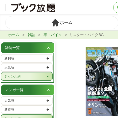
ホーム
ホーム
雑誌
車・バイク
ミスター・バイクBG
雑誌一覧
新刊順
人気順
ジャンル別
週刊誌
マンガ一覧
実話・娯楽
人気順
ビジネス・IT・マネー
新着順
女性ファッション・美容