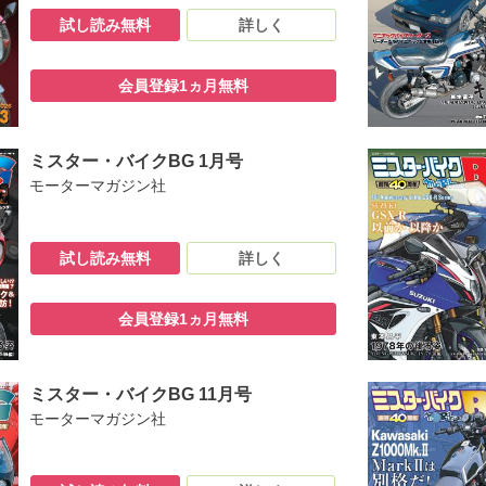
団」 編集後記
試し読み無料
詳しく
A BT1100 Bulldog（2003）
R 零号 第6話：はじめてのリアサス交換編
会員登録1ヵ月無料
小玉絵里加：2026年は全日本TRIALを休戦、2027年のBAJA1000を目指
たいんじゃない!! CD125K Restoration Project ＃19
：GSX400S KATANA改 長谷川政広バージョン
ミスター・バイクBG 1月号
：GSX250S KATANA改 櫻井禎士バージョン
モーターマガジン社
MACHI HYDRAクラス「和田留佳＆TATARA-001」
OVE「今月は、ZZR1100/ZX-11 大好きの『九山会』の巻」
山口の 「T.O.T.ドーバー１登頂計画」ダイエットは成功した、の巻
試し読み無料
詳しく
古車情報「USED BIKE?特選街?」
les：1960 TRITON650 Caf_-Racer
会員登録1ヵ月無料
ミスター・バイクBG 11月号
モーターマガジン社