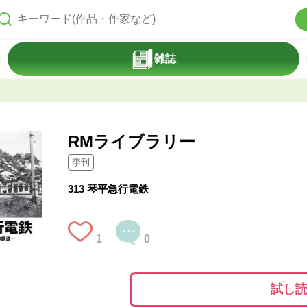
雑誌
RMライブラリー
季刊
313 琴平急行電鉄
1
0
試し