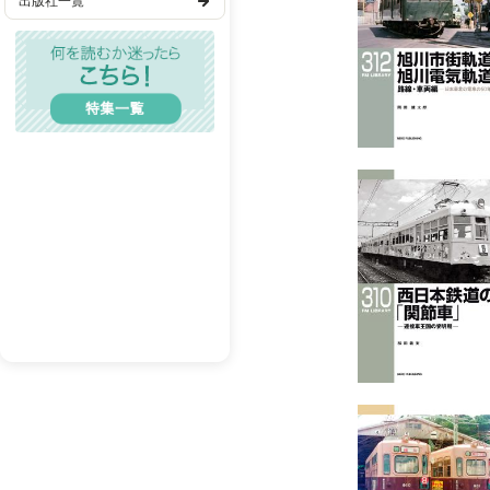
出版社一覧
２．４ 香川県財界と
歴史・時代
２．５ 琴急開業によ
Column 4 琴急を
TL(ティーンズラブ)
３．琴平急行電鉄の終
３．２ 不要不急路線
レディコミ
Column 6 関西汽
BL(ボーイズラブ)
３．４ 鉄道として営業
３．５ 廃線後の遺構
メンズエロ
４．琴平急行電鉄の車
成人漫画
４．２ 客車（借用車
４．３ 貨車（電動有
BL(R18）
５．車両譲渡後の動き
６．同型車両で偲ぶ琴
おわりに
奥付・既刊紹介・英文