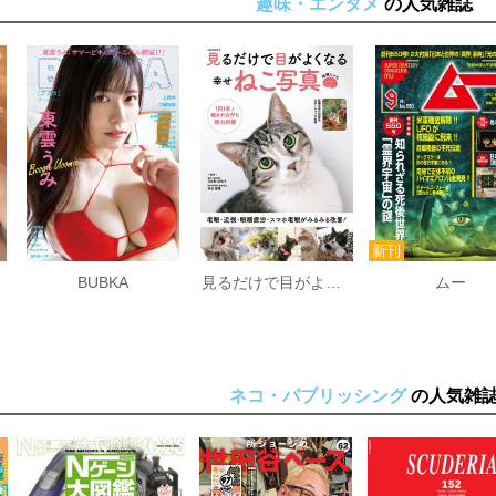
趣味・エンタメ
の人気雑誌
BUBKA
見るだけで目がよくなる幸せねこ写真
ムー
ネコ・パブリッシング
の人気雑