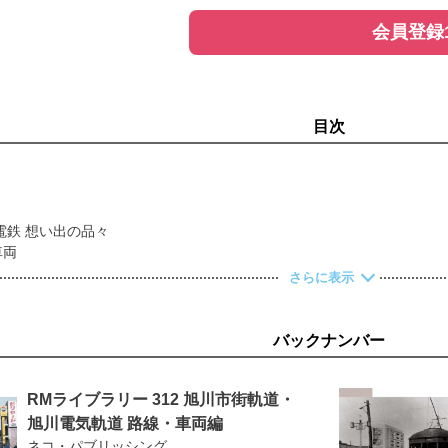
会員登録
目次
電鉄 想い出の品々
車両
さらに表示
設まで／１．１ 瀬戸内海航路の進化 ～高松港の成長と多度津港の衰退
誕生の経緯
琴急誕生の経緯／Column 1 琴急をめぐる人々① 白川友一
バックナンバー
の設立と建設
めぐる人々② 宇喜多秀穂／Column 3 琴急をめぐる人々③ 木村栄吉
／２．１ 琴急開業 1930（昭和５）年４月７日
RMライブラリー 312 旭川市街軌道・
琴急
旭川電気軌道 路線・車両編
定線について
ネコ・パブリッシング