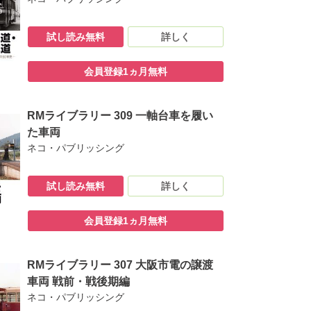
試し読み無料
詳しく
一族の鎌田 晃・鎌田 栄
会員登録1ヵ月無料
朋吉
RMライブラリー 309 一軸台車を履い
た車両
ネコ・パブリッシング
試し読み無料
詳しく
会員登録1ヵ月無料
RMライブラリー 307 大阪市電の譲渡
車両 戦前・戦後期編
ネコ・パブリッシング