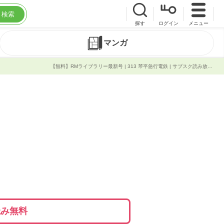
検索
探す
ログイン
メニュー
マンガ
【無料】RMライブラリー最新号 | 313 琴平急行電鉄 | サブスク読み放題 | 試し読み有り | コスパ最強ブック放題
読み無料