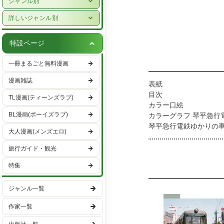
ジャンル別
女性ライフスタイル・健康
少年漫画
詳しいジャンル別
グルメ・レシピ
青年漫画
ハーレクイン
車・バイク
特設ページ
少女漫画
恋愛・ラブコメ
趣味・エンタメ
一冊まるごと無料漫画
女性漫画
ヒューマンドラマ
スポーツ・アウトドア
漫画雑誌
表紙
バトル・アクション
男性ライフスタイル
目次
TL漫画(ティーンズラブ)
ファンタジー・SF
カラー口絵
国内旅行
BL漫画(ボーイズラブ)
カラーグラフ 琴平急行
異世界・転生
海外旅行
琴平急行電鉄ゆかりの
大人漫画(メンズエロ)
はじめに
ミステリー・サスペンス
１．琴平急行電鉄の建
旅行ガイド・観光
ホラー
１．２ 琴平参宮電鉄
特集
１．３ 坂出町の動きと
日常
１．４ 琴平急行電鉄
学園
ジャンル一覧
Column 2 琴急を
２．琴平急行電鉄の開業
ギャグ・コメディー
作家一覧
２．２ 営業開始後の
２．３ 貨物営業と予
スポーツ