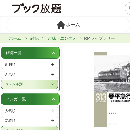
ホーム
ホーム
雑誌
趣味・エンタメ
RMライブラリー
雑誌一覧
新刊順
人気順
ジャンル別
週刊誌
マンガ一覧
実話・娯楽
人気順
ビジネス・IT・マネー
新着順
女性ファッション・美容