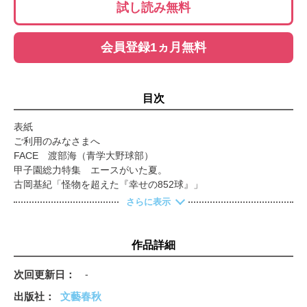
試し読み無料
会員登録1ヵ月無料
目次
表紙
ご利用のみなさまへ
FACE 渡部海（青学大野球部）
甲子園総力特集 エースがいた夏。
古岡基紀「怪物を超えた『幸せの852球』」
田中将大「引き分け再試合という日常で」
さらに表示
「黄金世代」の終わりなき夏 前田健太／大野雄大／大嶺祐太／
秋吉亮
中村紀洋「投球も打撃も動きは一緒」
作品詳細
村田修一「九州までは自分が一番だと」
アイツの“魔球”が凄かった!! 中村順司（PL学園）／小坂将商
次回更新日
-
（智辯学園）／岩井隆（花咲徳栄）
出版社
文藝春秋
髙橋遥人「後出しじゃんけんの天才」