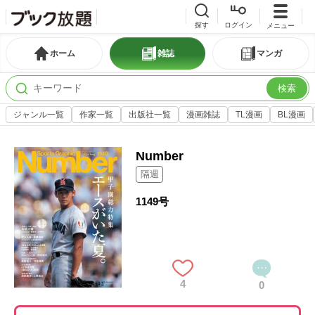
探す
ログイン
メニュー
ホーム
雑誌
マンガ
検索
ジャンル一覧
作家一覧
出版社一覧
漫画雑誌
TL漫画
BL漫画
Number
隔週
1149号
4
0