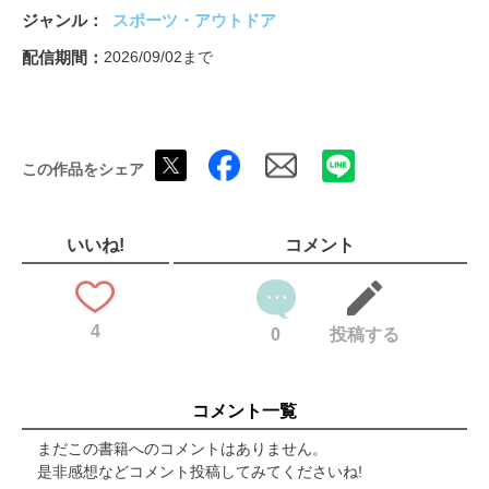
平良海馬「南ぬ大樹のごとく」
ジャンル
スポーツ・アウトドア
47都道府県別 球史に残る涙のエース 菊池雄星（岩手）／吉田
輝星（秋田）／江川卓（栃木）／坂本佳一（愛知）／吉井理人
配信期間
2026/09/02まで
（和歌山）／野村祐輔（広島）／板東英二（徳島）／大野倫（沖
縄）ほか
西純矢「最速130キロに別れを告げて」
浜田雅功 Next Step アスリートはどう生きるか「無欲だから開花
この作品をシェア
したのかもしれんね」第5回ゲスト 上原浩治
竹内智香「まだ見ぬ斜面へ」
佐藤淑乃「“自分なんか”はもう捨てた」
二所ノ関親方「相撲、この技、この力士」 第41回 琴勝峰
いいね!
コメント
ミハイロ・ペトロヴィッチ「“0-0信仰”を払拭せよ」
鼓動 カープと広島の2026年「夜を往く」
今月なに観る？
4
SCORE CARD INTERVIEW SOCCER シマブク・カズヨシ
0
投稿する
（アルビレックス新潟）J1復帰への切り札はメンターの助言
で“化ける”
SCORE CARD INTERVIEW VOLLEYBALL 深津英臣 7年ぶり
コメント一覧
の代表で36歳セッターが感じた楽しさとは
SCORE CARD INTERVIEW GOLF 倉林紅 7人プレーオフで
まだこの書籍へのコメントはありません。
初優勝。銀座奮発作戦と自己暗示
是非感想などコメント投稿してみてくださいね!