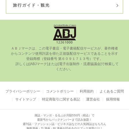
旅行ガイド・観光
ＡＢＪマークは、この電⼦書店・電⼦書籍配信サービスが、著作権者
からコンテンツ使⽤許諾を得た正規版配信サービスであることを⽰す
登録商標（登録番号 第６０９１７１３号）です。

      詳しくは[ABJマーク]または[電⼦出版制作・流通協議会]で検索して
ください。

プライバシーポリシー
コメントポリシー
利用規約
よくあるご質問
サイトマップ
特定商取引に関する表記
運営会社
採用情報
雑誌・マンガ・るるぶが月額550円（税込）で
最新号からバックナンバーまで読み放題！
週刊誌・ファッション誌・ビジネス誌などの人気雑誌はもちろん
無料漫画・TL漫画・BL漫画が読めるのはブック放題だけ！