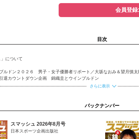
会員登録
目次
ュ」について
ンブルドン２０２６ 男子・女子優勝者リポート／大坂なおみ＆望月慎太
圭引退カウントダウン企画 錦織圭とウインブルドン
／グラスコート編
さらに表示
いいフォームでサービスを打とう
くエクササイズ
ブルスタイプ別攻略法
バックナンバー
ートの言葉
平 後編
スマッシュ 2026年8月号
ERY
日本スポーツ企画出版社
サンダー・ズべレフ