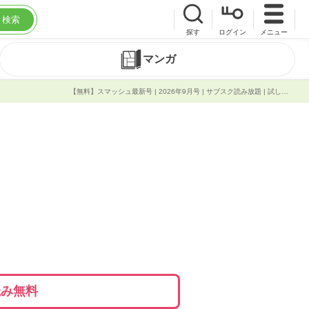
検索
探す
ログイン
メニュー
マンガ
【無料】スマッシュ最新号 | 2026年9月号 | サブスク読み放題 | 試し読み有り | コスパ最強ブック放題
読み無料