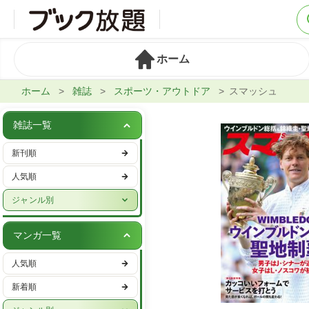
ホーム
ホーム
雑誌
スポーツ・アウトドア
スマッシュ
雑誌一覧
新刊順
人気順
ジャンル別
週刊誌
マンガ一覧
実話・娯楽
人気順
ビジネス・IT・マネー
新着順
女性ファッション・美容