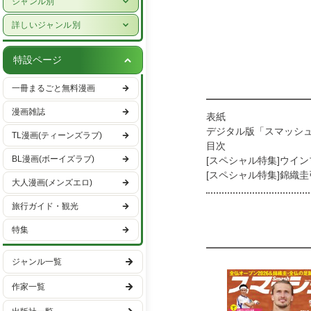
ジャンル別
女性ライフスタイル・健康
少年漫画
詳しいジャンル別
グルメ・レシピ
青年漫画
ハーレクイン
車・バイク
特設ページ
少女漫画
恋愛・ラブコメ
趣味・エンタメ
一冊まるごと無料漫画
女性漫画
ヒューマンドラマ
スポーツ・アウトドア
漫画雑誌
表紙
バトル・アクション
男性ライフスタイル
デジタル版「スマッシ
TL漫画(ティーンズラブ)
ファンタジー・SF
目次
国内旅行
BL漫画(ボーイズラブ)
[スペシャル特集]ウイ
異世界・転生
海外旅行
[スペシャル特集]錦織
大人漫画(メンズエロ)
テクニックスペシャル
ミステリー・サスペンス
[第1技術特集]カッコ
旅行ガイド・観光
ホラー
症状別 こんな時に効
特集
草トーで勝ち切る ダ
日常
テニスに役立つアスリ
学園
ジャンル一覧
プロの上達法 山﨑純
伊達公子のStep forward
ギャグ・コメディー
作家一覧
SMASH PHOTO GALL
プロの観戦眼 アレク
スポーツ