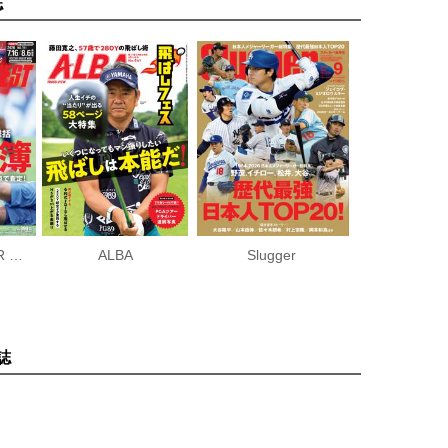
誌
WORLD SOCCER DIGEST
ALBA
Slugger
誌