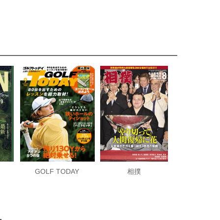
GOLF TODAY
相撲