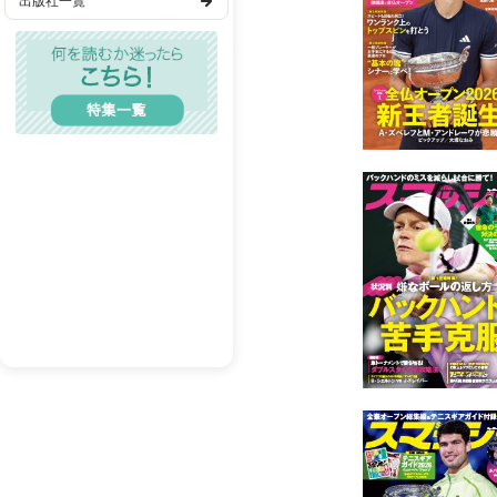
出版社一覧
次号予告
歴史・時代
TL(ティーンズラブ)
レディコミ
BL(ボーイズラブ)
メンズエロ
成人漫画
BL(R18）