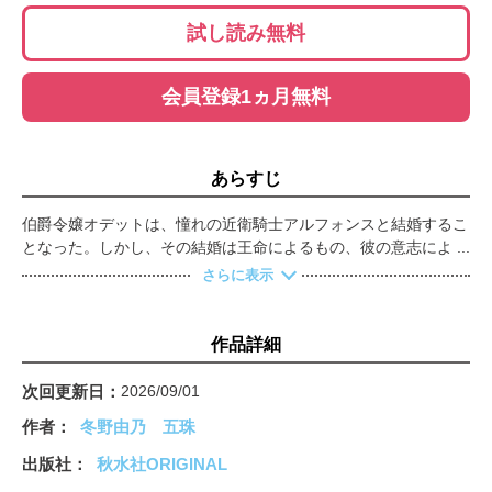
試し読み無料
会員登録1ヵ月無料
あらすじ
伯爵令嬢オデットは、憧れの近衛騎士アルフォンスと結婚するこ
となった。しかし、その結婚は王命によるもの、彼の意志による
ものではなかった――。ある雨の日、賊に襲われたオデットの危
さらに表示
機を救ってくれたのが、剣も魔法も一流の近衛騎士アルフォンス
だった。その美しい姿にも魅せられて恋に落ちたオデットだが、
ある噂を聞いてしまう。実はアルフォンスは王女と恋人同士だと
作品詳細
いうのだ。彼のことは諦めつつも、ひそかに想い続けるオデット
の元に、数年後、縁談が舞い込む。その相手は、なんとアルフォ
次回更新日
2026/09/01
ンスだった――。王女と近衛騎士の禁断の愛を隠すための結婚、
作者
冬野由乃
五珠
そう知りながらもオデットは憧れのアルフォンスとの結婚を受諾
する。それは悲しい恋の始まりだった――！？WEB発の人気小
出版社
秋水社ORIGINAL
説をコミカライズ！