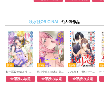
秋水社ORIGINAL
の人気作品
転生悪役令嬢は推しと離婚したくない 旦那様は夫婦再構築のため毎夜Hをご所望です
絶頂中出し萌木の宿～一緒にイって厄祓い！
パリ恋！～勢いで一線を越えたダサ眼鏡、京都の御曹司だなんて聞いてません！
全話読み放題
全話読み放題
全話読み放題
全