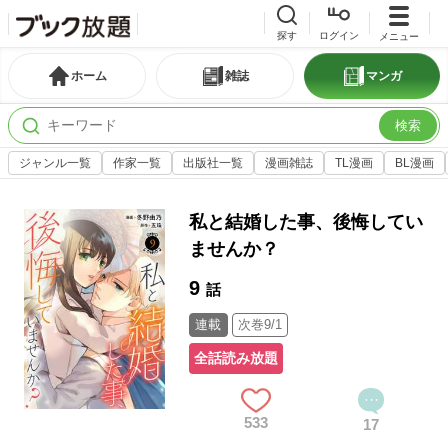
探す
ログイン
メニュー
ホーム
雑誌
マンガ
検索
ジャンル一覧
作家一覧
出版社一覧
漫画雑誌
TL漫画
BL漫画
私と結婚した事、後悔してい
ませんか？
9
話
連載
次巻9/1
全話読み放題
533
17