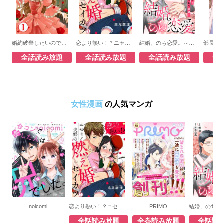
婚約破棄したいので悪役令嬢演じます
恋より熱い！？ニセモノ夫婦の燃え婚セイカツ
結婚、のち恋愛。～冷徹御曹司と身代わり結婚～
全話読み放題
全話読み放題
全話読み放題
全
女性漫画
の人気マンガ
noicomi
恋より熱い！？ニセモノ夫婦の燃え婚セイカツ
PRIMO
全話読み放題
全巻読み放題
全話読