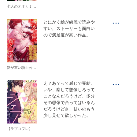
七人のオオカミと子ヤギ
...
とにかく絵が綺麗で読みや
すい。ストーリーも面白い
ので満足度が高い作品。
愛が重い騎士公爵は、追放令嬢のすべてを奪い尽くしたい。
...
え？あ？って感じで完結。
いや、察して想像しろって
ことなんだろうけど、多分
その想像で合ってはいるん
だろうけどさ、甘いのもう
少し見せて欲しかった。
【ラブコフレ】ルームシェア 野獣ホストとふたり暮らし