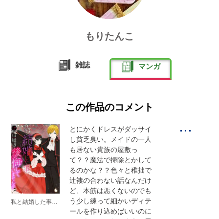
もりたんこ
雑誌
マンガ
この作品のコメント
...
とにかくドレスがダッサイ
し貧乏臭い。メイドの一人
も居ない貴族の屋敷っ
て？？魔法で掃除とかして
るのかな？？色々と稚拙で
辻褄の合わない話なんだけ
ど、本筋は悪くないのでも
う少し練って細かいディテ
私と結婚した事、後悔していませんか？
ールを作り込めばいいのに