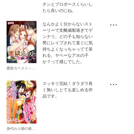
チンとプロポースくらいし
たら良いのにね。
...
なんかよく分からないスト
ーリーで支離滅裂過ぎてゲ
ンナリ。どの子も知らない
男にレイプされて直ぐに気
持ちよくなっちゃってて呆
れる。ヤベーなアホの子
か？って感じでした。
蜜獄カースト～檻の中、淫らに弄ばれ…～
...
スッキリ完結！ダラダラ長
く無いしとても楽しめる作
品です。
身代わり婚の後宮妃は皇帝陛下に逃がしてもらえない