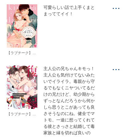
...
可愛らしい話で上手くまと
まっててイイ！
【ラブチーク】キミは誰より甘えたい
...
主人公の兄ちゃんキモっ！
主人公も気付けてないみた
いでイライラ。毒親から守
るでもなくニヤついてるだ
けの兄だけど、幼少期から
ずっとなんだろうから何か
しら思うとこがあっても良
さそうなのにね。健全でマ
【ラブチーク】復縁なんていたしません！～カラダの相性抜群な元カレと欲求不満な高正さんのリベンジH！？～
トモ、一途に想ってくれて
る彼とさっさと結婚して毒
家族と縁を切れば良いの