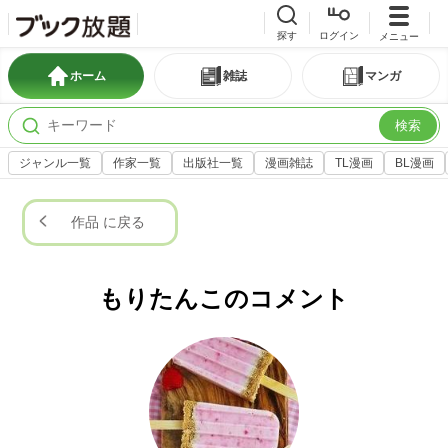
探す
ログイン
メニュー
ホーム
雑誌
マンガ
検索
ジャンル一覧
作家一覧
出版社一覧
漫画雑誌
TL漫画
BL漫画
作品 に戻る
もりたんこのコメント