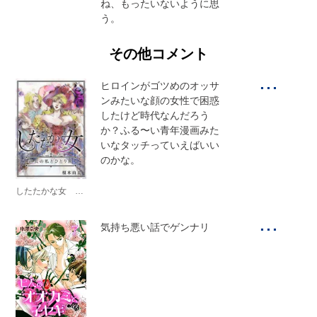
ね、もったいないように思
う。
その他コメント
...
ヒロインがゴツめのオッサ
ンみたいな顔の女性で困惑
したけど時代なんだろう
か？ふる〜い青年漫画みた
いなタッチっていえばいい
のかな。
したたかな女 過去の私とひとり旅
...
気持ち悪い話でゲンナリ