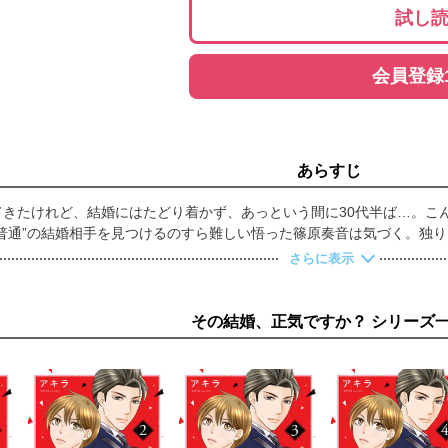
試し
会員登録
あらすじ
てきたけれど、結婚にはたどり着かず、あっという間に30代半ば…。こ
普通”の結婚相手を見つけるのすら難しい悟った篠原奏音は気づく。独り
実と向き合い打ちひしがれる奏音の前に現れた金持ちイケメンの城咲さ
さらに表示
。シンデレラストーリーなんかあり得ない。格差婚は面倒と最初から逃
その結婚、正気ですか？ シリーズ