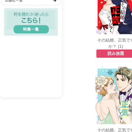
出版社一覧
歴史・時代
TL(ティーンズラブ)
レディコミ
BL(ボーイズラブ)
その結婚、正気で
か？ (1)
メンズエロ
読み放題
成人漫画
BL(R18）
その結婚、正気で