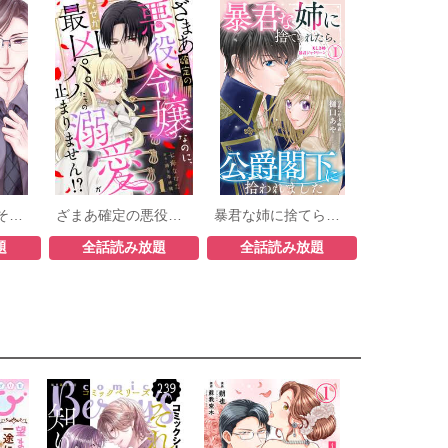
部長から義兄、そして恋人!?
ざまあ確定の悪役令嬢なのに、なぜか最凶パパたちの溺愛が止まりません！？
暴君な姉に捨てられたら、公爵閣下に拾われました
題
全話読み放題
全話読み放題