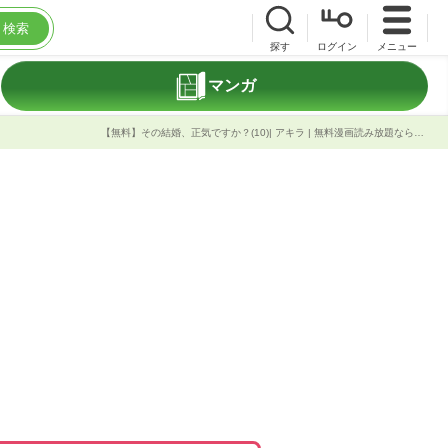
検索
探す
ログイン
メニュー
マンガ
【無料】その結婚、正気ですか？(10)| アキラ | 無料漫画読み放題ならブック放題