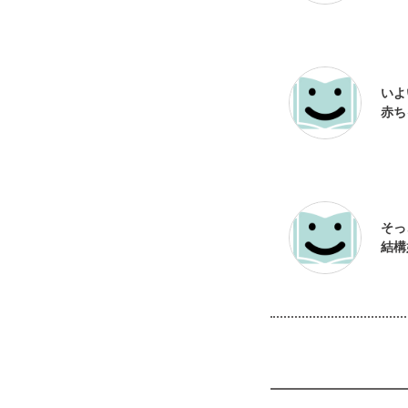
いよ
そっ