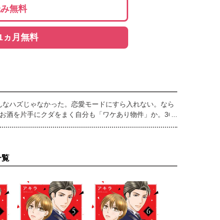
読み無料
1ヵ月無料
んなハズじゃなかった。恋愛モードにすら入れない。なら
お酒を片手にクダをまく自分も「ワケあり物件」か。36
ん。彼はおとぎ話の王子様か、それとも…？夢を見たくて
げ腰の奏音だが――！？【恋するソワレ＋】
一覧