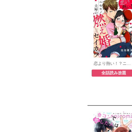
恋より熱い！？ニセモノ夫婦の燃え婚セイカツ
全話読み放題