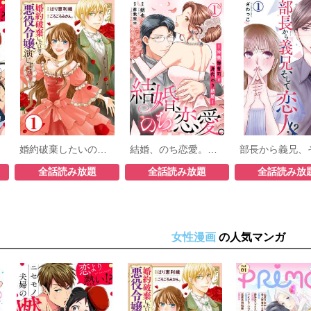
婚約破棄したいので悪役令嬢演じます
結婚、のち恋愛。～冷徹御曹司と身代わり結婚～
全話読み放題
全話読み放題
全話読み放
女性漫画
の人気マンガ