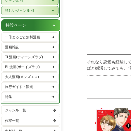
ジャンル別
女性ライフスタイル・健康
少年漫画
詳しいジャンル別
グルメ・レシピ
青年漫画
ハーレクイン
車・バイク
特設ページ
少女漫画
恋愛・ラブコメ
趣味・エンタメ
一冊まるごと無料漫画
女性漫画
ヒューマンドラマ
スポーツ・アウトドア
漫画雑誌
バトル・アクション
男性ライフスタイル
TL漫画(ティーンズラブ)
ファンタジー・SF
それなり恋愛も経験し
国内旅行
BL漫画(ボーイズラブ)
ばと婚活してみても、“
異世界・転生
海外旅行
歳を目前に、厳しい現
大人漫画(メンズエロ)
ミステリー・サスペンス
も年の功が邪魔をする
旅行ガイド・観光
ホラー
特集
日常
学園
ジャンル一覧
ギャグ・コメディー
作家一覧
スポーツ