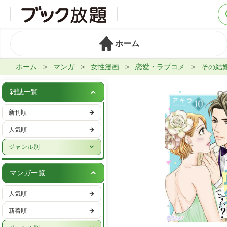
ホーム
ホーム
マンガ
女性漫画
恋愛・ラブコメ
その結
雑誌一覧
新刊順
人気順
ジャンル別
週刊誌
マンガ一覧
実話・娯楽
人気順
ビジネス・IT・マネー
新着順
女性ファッション・美容