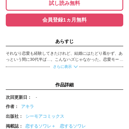
試し読み無料
会員登録1ヵ月無料
あらすじ
それなり恋愛も経験してきたけれど、結婚にはたどり着かず、あ
っという間に30代半ば…。こんなハズじゃなかった。恋愛モード
にすら入れない。ならばと婚活してみても、“普通”の結婚相手を
さらに表示
見つけるのすら難しい悟った篠原奏音は気づく。独りお酒を片手
にクダをまく自分も「ワケあり物件」か。36歳を目前に、厳しい
現実と向き合い打ちひしがれる奏音の前に現れた金持ちイケメン
作品詳細
の城咲さん。彼はおとぎ話の王子様か、それとも…？夢を見たく
ても年の功が邪魔をする。シンデレラストーリーなんかあり得な
次回更新日
-
い。格差婚は面倒と最初から逃げ腰の奏音だが――！？【恋する
作者
アキラ
ソワレ＋】
出版社
シーモアコミックス
掲載誌
恋するソワレ＋
恋するソワレ