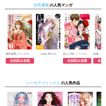
女性漫画
の人気マンガ
婚約破棄したいので悪役令嬢演じます
comic Berry’s
恋より熱い！？ニセモノ夫婦の燃え婚セイカツ
全話読み放題
全話読み放題
全話
シーモアコミックス
の人気作品