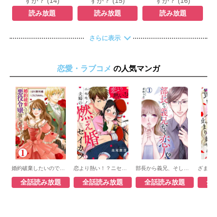
すか？ (14)
すか？ (15)
すか？ (16)
読み放題
読み放題
読み放題
さらに表示
恋愛・ラブコメ
の人気マンガ
婚約破棄したいので悪役令嬢演じます
恋より熱い！？ニセモノ夫婦の燃え婚セイカツ
部長から義兄、そして恋人!?
全話読み放題
全話読み放題
全話読み放題
全