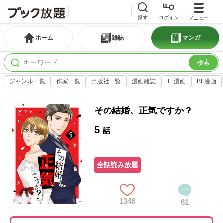
探す
ログイン
メニュー
ホーム
雑誌
マンガ
検索
ジャンル一覧
作家一覧
出版社一覧
漫画雑誌
TL漫画
BL漫画
その結婚、正気ですか？
5
話
全話読み放題
1348
61