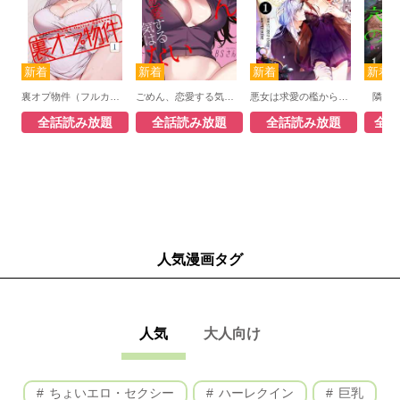
裏オプ物件（フルカラー）
ごめん、恋愛する気はない（フルカラー）
悪女は求愛の檻から逃げ出したい（フルカラー）
隣の
全話読み放題
全話読み放題
全話読み放題
全話
人気漫画タグ
人気
大人向け
ちょいエロ・セクシー
ハーレクイン
巨乳