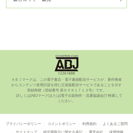
ＡＢＪマークは、この電⼦書店・電⼦書籍配信サービスが、著作権者
からコンテンツ使⽤許諾を得た正規版配信サービスであることを⽰す
登録商標（登録番号 第６０９１７１３号）です。

      詳しくは[ABJマーク]または[電⼦出版制作・流通協議会]で検索して
ください。

プライバシーポリシー
コメントポリシー
利用規約
よくあるご質問
サイトマップ
特定商取引に関する表記
運営会社
採用情報