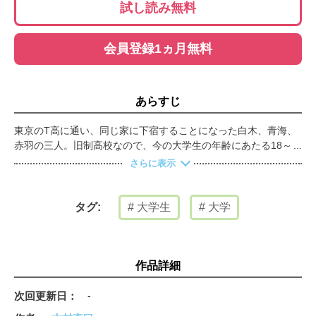
試し読み無料
会員登録1ヵ月無料
あらすじ
東京のT高に通い、同じ家に下宿することになった白木、青海、
赤羽の三人。旧制高校なので、今の大学生の年齢にあたる18～
19歳の若者達だ。カフェに通い、女給に恋文を渡し、、、青春を
さらに表示
満喫する。「浪漫」という言葉が似合う作品！
大学生
大学
タグ:
作品詳細
次回更新日
-