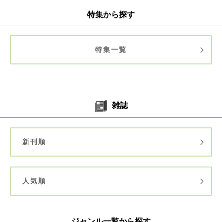
特集から探す
特集一覧
雑誌
新刊順
人気順
ジャンル一覧から探す