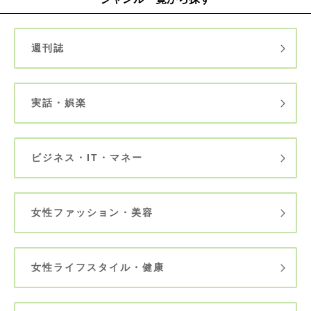
週刊誌
実話・娯楽
ビジネス・IT・マネー
女性ファッション・美容
女性ライフスタイル・健康