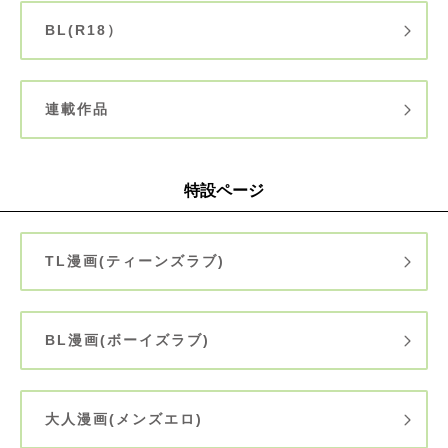
BL(R18）
連載作品
特設ページ
TL漫画(ティーンズラブ)
BL漫画(ボーイズラブ)
大人漫画(メンズエロ)