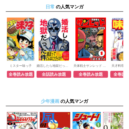
日常
の人気マンガ
ミスター味っ子
婚活したら地獄だった件
天体戦士サンレッド 完全版
天才料理少
全巻読み放題
全話読み放題
全巻読み放題
全巻読
少年漫画
の人気マンガ