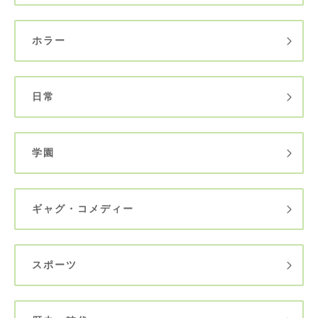
ホラー
日常
学園
ギャグ・コメディー
スポーツ