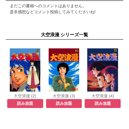
まだこの書籍へのコメントはありません。
是非感想などコメント投稿してみてくださいね!
大空浪漫 シリーズ一覧
大空浪漫 (2)
大空浪漫 (3)
大空浪漫 (4)
読み放題
読み放題
読み放題