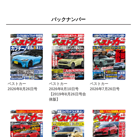
クルマ界の「未来の証人」 出光クレジット 第2回
輸入車価格ガイド
次回予告
バックナンバー
BC編集部員＋αがよってたかって評価する ターゲットは日産ア
リア
今、急にルーチェが脚光を浴びている!?
今、どうしていますCAR? 第32回ホンダS-MX
ランボルギーニ・テメラリオ試乗 チャレンジャー武井のスーパ
ーカー劇場
フェラーリ849テスタロッサ海外試乗
首都高速KK線が空冷ポルシェの独壇場になった日
テリー伊藤のお笑い自動車研究所 Vol.749 シトロエンC3ハイブ
リッド試乗
THE目撃者
ベストカー
ベストカー
ベストカー
2026年8月26日号
2026年8月10日号
2026年7月26日号
ヒョンデ ネッソFCEV試乗
【2019年8月26日号合
最新輸入車ニュース3連発
体版】
有名人が語る「私とクルマの関係」 Vol.56 天木じゅん
BRITZのタッチレーザーシリーズ 待望のWi-Fi内蔵
奥付