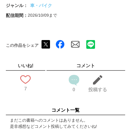
白黒はっきりつけるパーキングメーター活用術
ジャンル
車・バイク
時代が追いつかなかった「天才車」列伝
海外では刺さらずの「内弁慶なクルマ」たち
配信期間
2026/10/09まで
クルマ業界 最新NEWS SHOW
長野潤一の「トラックドライバー三番屋」
国沢光宏のクルマの達人になる
シン・運転の楽しさをおじさんと考える会
この作品をシェア
エンスー解放戦線/清水草一＆渡辺敏史
アポなし日本全国電話調査
NEW CAR FLASH
はたらくクルマ図鑑 第15回農業用トラクターのしくみ
いいね!
コメント
轟さん参上!!
マツダRX-7 タイプR バザーストR 国産車英雄列伝
ハートグルメTAXI北極星
7
みんなの駐車場
0
投稿する
近未来新聞
レッドブル東京ドリフト 写真で見る衝撃の真実
モータースポーツ俱楽部
コメント一覧
フォーミュラジムカーナに注目せよ
ポテンザRE-71 RZサーキット試乗
まだこの書籍へのコメントはありません。
ブリヂストンのエアフリータイヤ
是非感想などコメント投稿してみてくださいね!