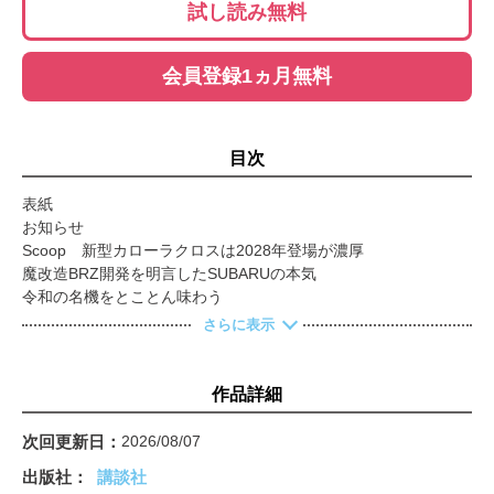
試し読み無料
会員登録1ヵ月無料
目次
表紙
お知らせ
Scoop 新型カローラクロスは2028年登場が濃厚
魔改造BRZ開発を明言したSUBARUの本気
令和の名機をとことん味わう
米国生産車CATALOG
さらに表示
日本車メーカー電動モデルを一気乗り
CR-V e:HEVはミッドサイズSUVのど真ん中
目次
作品詳細
ホンダのEV戦略転換決断を斬る
人気軽自動車の買い得グレード指南
次回更新日
2026/08/07
25年ルールで持ち出されるクルマたち
出版社
講談社
ミドルSUVの旧型を中古で狙う