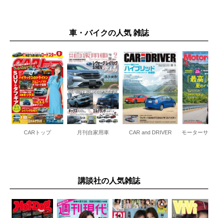
車・バイクの人気 雑誌
CARトップ
月刊自家用車
CAR and DRIVER
モーターサイ
講談社の人気雑誌