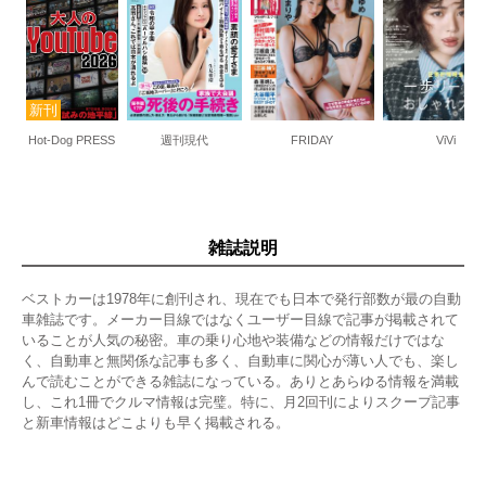
Hot-Dog PRESS
週刊現代
FRIDAY
ViVi
雑誌説明
ベストカーは1978年に創刊され、現在でも日本で発行部数が最の自動
車雑誌です。メーカー目線ではなくユーザー目線で記事が掲載されて
いることが人気の秘密。車の乗り心地や装備などの情報だけではな
く、自動車と無関係な記事も多く、自動車に関心が薄い人でも、楽し
んで読むことができる雑誌になっている。ありとあらゆる情報を満載
し、これ1冊でクルマ情報は完璧。特に、月2回刊によりスクープ記事
と新車情報はどこよりも早く掲載される。