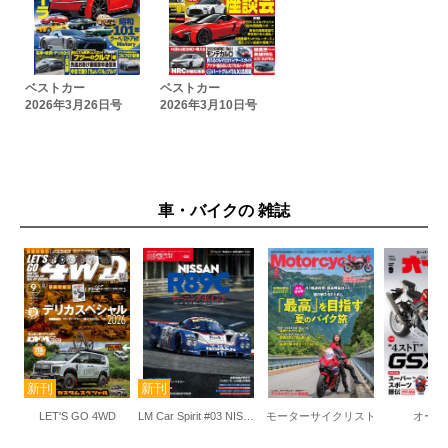
ベストカー
ベストカー
2026年3月26日号
2026年3月10日号
車・バイクの 雑誌
LET'S GO 4WD
LM Car Spirit #03 NISSAN R89C
モーターサイクリスト
オート