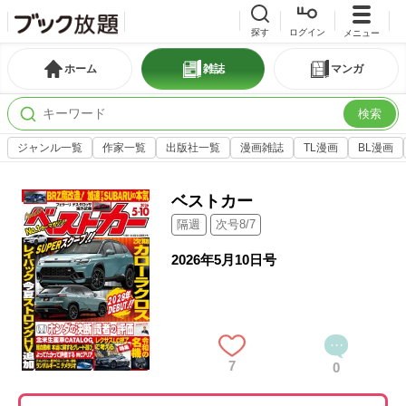
探す
ログイン
メニュー
ホーム
雑誌
マンガ
検索
ジャンル一覧
作家一覧
出版社一覧
漫画雑誌
TL漫画
BL漫画
ベストカー
隔週
次号8/7
2026年5月10日号
7
0