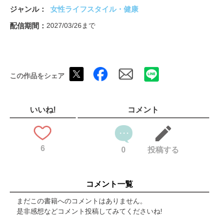
後付けできる 小型食洗機のススメ
ジャンル
女性ライフスタイル・健康
トレーナー深井の甘口ズボラストレッチ部
LDK推し調査隊 Report.17 森崎ウィン
配信期間
2027/03/26まで
新商品さきどりウォッチャー
暮らしにまつわる金利のハナシ。
プチプラで叶える 映える！インテリア
【第3特集】お弁当のおかず 辛口ジャッジ
この作品をシェア
牛乳・アーモンドミルク・オーツミルク ミルク47製品実食テス
ト
ご当地スーパー探検隊！ 第9回 岐阜県の逸品 菅原佳己
良品百貨
いいね!
コメント
追っかけLDK／漫画 寺崎愛
LDK cafe
読者プレゼント
6
奥付＆次号予告
0
投稿する
【電子書籍特別企画】不織布マスク ABC判定
人気記事プレイバック 46P
コメント一覧
まだこの書籍へのコメントはありません。
是非感想などコメント投稿してみてくださいね!