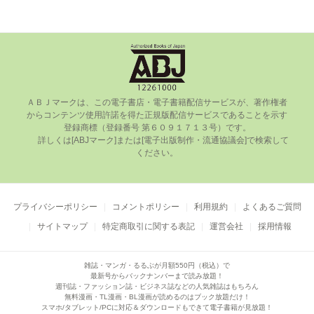
ＡＢＪマークは、この電⼦書店・電⼦書籍配信サービスが、著作権者
からコンテンツ使⽤許諾を得た正規版配信サービスであることを⽰す
登録商標（登録番号 第６０９１７１３号）です。

      詳しくは[ABJマーク]または[電⼦出版制作・流通協議会]で検索して
ください。

プライバシーポリシー
コメントポリシー
利用規約
よくあるご質問
サイトマップ
特定商取引に関する表記
運営会社
採用情報
雑誌・マンガ・るるぶが月額550円（税込）で
最新号からバックナンバーまで読み放題！
週刊誌・ファッション誌・ビジネス誌などの人気雑誌はもちろん
無料漫画・TL漫画・BL漫画が読めるのはブック放題だけ！
スマホ/タブレット/PCに対応＆ダウンロードもできて電子書籍が見放題！