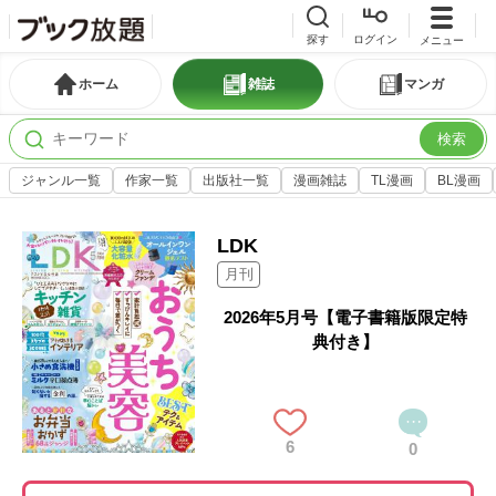
探す
ログイン
メニュー
ホーム
雑誌
マンガ
検索
ジャンル一覧
作家一覧
出版社一覧
漫画雑誌
TL漫画
BL漫画
LDK
月刊
2026年5月号【電子書籍版限定特
典付き】
6
0