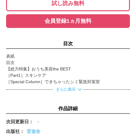
試し読み無料
会員登録1ヵ月無料
目次
表紙
目次
【総力特集】おうち美容the BEST
［Part1］スキンケア
［Special Column］できちゃったシミ緊急対策室
エイジレスの世界 vol.4 クリームファンデーション
さらに表示
［Part2］ヘアケア
［Part3］ボディ
［Special Column］しっとりボディになるアイテム＆テク10選
作品詳細
［Part4］ファッション
老け脳を脱出する 早口ことば・遅口ことば
次回更新日
-
オールインワンジェルでラクラクスキンケア?
出版社
晋遊舎
【第2特集】地味にスゴい！ キッチン雑貨