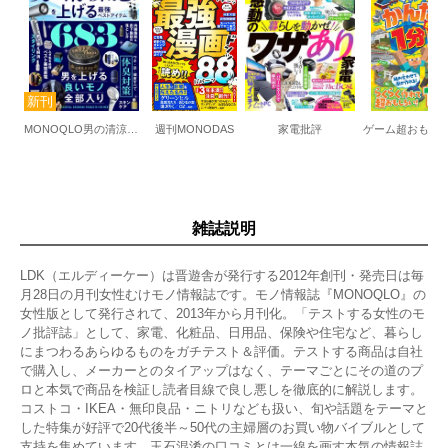
MONOQLO男の清涼感を上げる最強ベストアイテム
週刊MONODAS
家電批評
雑誌説明
LDK（エルディーケー）は晋遊舎が発行する2012年創刊・発売日は毎
月28日の月刊女性むけモノ情報誌です。モノ情報誌『MONOQLO』の
女性版として発行されて、2013年から月刊化。「テストする女性のモ
ノ批評誌」として、家電、化粧品、日用品、保険や住宅など、暮らし
にまつわるあらゆるものをガチテスト＆評価。テストする商品は自社
で購入し、メーカーとのタイアップはなく、テーマごとにその道のプ
ロと本気で商品を検証し読者目線で良し悪しを徹底的に解説します。
コストコ・IKEA・無印良品・ニトリなども扱い、旬や話題をテーマと
した特集が好評で20代後半～50代の主婦層のお買い物バイブルとして
支持を集めています。玉石混淆の口コミとは一線を画す本気の情報誌