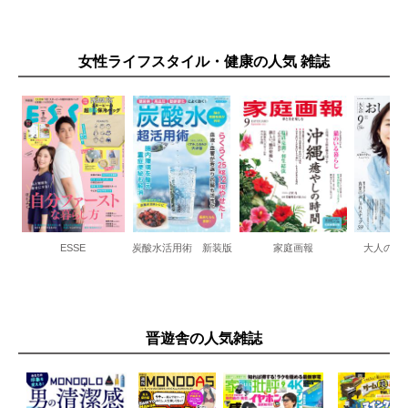
女性ライフスタイル・健康の人気 雑誌
ESSE
炭酸水活用術 新装版
家庭画報
大人のお
晋遊舎の人気雑誌