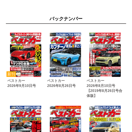
中西孝樹/自動車業界一流分析 第52回
国産車価格ガイド
新車販売台数一覧
バックナンバー
次号予告
輸入最新電動モデルを試す
デビュー20年目 三菱デリカD:5進化の足跡
絶対に今乗っておきたい クルマ界絶滅危惧種
2026年モータースポーツ見どころガイド
水野和敏が斬る!!「スズキエブリイ＆三菱デリカミニ」
THE目撃者
小沢コージの愛のクルマバカ列伝/第607回
テリー伊藤のお笑い自動車研究所 Vol.746 クロストレックウ
ィルダネス試乗
ラグジュアリーカー最新情報
ベストカー
ベストカー
ベストカー
2026年9月10日号
2026年8月26日号
2026年8月10日号
WRC Report「第2戦ラリー・スウェーデン」
【2019年8月26日号合
ゴルフGTIコンセプト3モデル海外試乗
体版】
わたしeパレット運転しました
フォレスターがゲレンデを激走!
奥付