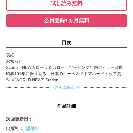
試し読み無料
会員登録1ヵ月無料
目次
表紙
お知らせ
Scoop NEWカローラ＆カローラツーリング年内デビュー濃厚
昭和101年に振り返る 日本のクーペ＆２ドアハードトップ史
SUV WORLD NEWS Station
新型スバル フォレスター雪上試乗
さらに表示
モリゾウさん登場 いつだってFun to Drive!
目次
ベーシックカーの深淵なる世界
作品詳細
ちょいワルな日本車を中古で狙う!
今スポーツ界で活躍しているクルマたち
次回更新日
-
ユーザー思いの高コスパなクルマ
出版社
講談社
推しの「俊足ハイブリッド」