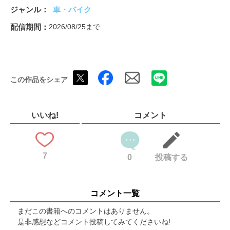
最新注目タイヤ試乗チェック
ジャンル
車・バイク
NEW CAR FLASH「国産＆輸入車の新モデル」
MORIZO Challenge Cupは2026年も熱い!!
配信期間
2026/08/25まで
モスバーガー「AIドライブスルー」導入
クルマ業界 最新NEWS SHOW
クルマの達人になる/国沢光宏
先進お助け装備の激辛通信簿
この作品をシェア
アポなし日本全国電話調査
エンスー解放戦線/清水草一＆渡辺敏史「SUZUKIワゴンR 5MT」
えなりかずきの人・旅・クルマ TRIP-32「シンガポール・マレ
ーシア旅の巻」
いいね!
コメント
好評連載中 ドライブに最適な音魂
好評連載中 カーツさとうの「日本映えない紀行」
好評連載中「轟さん 参上!!」
7
出張フルロード「大型トラック最新事情徹底解剖」
0
投稿する
新連載マンガ ハートグルメTAXI北極星 第2話
みんなの駐車場
好評連載中「近未来新聞」
コメント一覧
モータースポーツ倶楽部
歴史の証人RETURNS 小野昌朗（おのまさお）
まだこの書籍へのコメントはありません。
クルマ界「未来の証人」 ホシノインパル 第3回
是非感想などコメント投稿してみてくださいね!