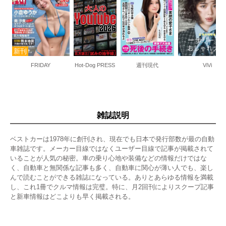
FRIDAY
Hot-Dog PRESS
週刊現代
ViVi
雑誌説明
ベストカーは1978年に創刊され、現在でも日本で発行部数が最の自動
車雑誌です。メーカー目線ではなくユーザー目線で記事が掲載されて
いることが人気の秘密。車の乗り心地や装備などの情報だけではな
く、自動車と無関係な記事も多く、自動車に関心が薄い人でも、楽し
んで読むことができる雑誌になっている。ありとあらゆる情報を満載
し、これ1冊でクルマ情報は完璧。特に、月2回刊によりスクープ記事
と新車情報はどこよりも早く掲載される。