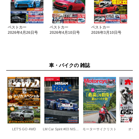
ベストカー
ベストカー
ベストカー
2026年4月26日号
2026年4月10日号
2026年3月10日号
車・バイクの 雑誌
LET'S GO 4WD
LM Car Spirit #03 NISSAN R89C
モーターサイクリスト
オート