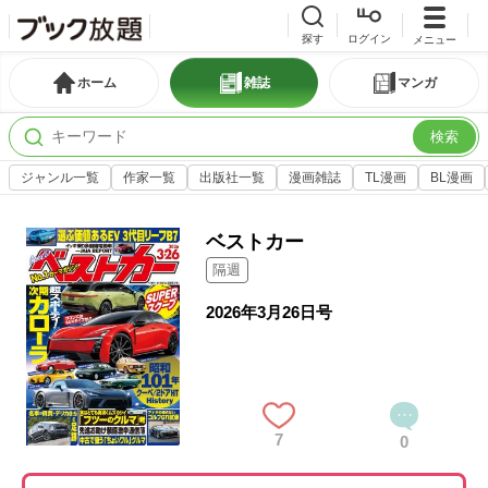
探す
ログイン
メニュー
ホーム
雑誌
マンガ
検索
ジャンル一覧
作家一覧
出版社一覧
漫画雑誌
TL漫画
BL漫画
ベストカー
隔週
2026年3月26日号
7
0