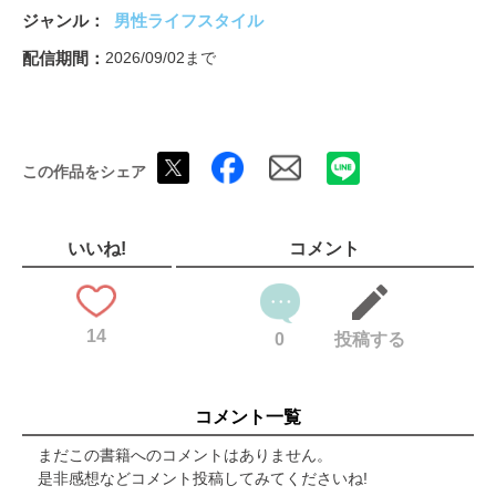
電動歯ブラシ
ジャンル
男性ライフスタイル
生成AI搭載オーブンレン
スマートロック
配信期間
2026/09/02まで
たこ焼き器
家電運搬ロボット
いまこそ欲しい！ 最新カメラ【第2特集】
金村修の写真批評
この作品をシェア
10万円以下スマートフォンランキング【第3特集】
ガジェットで節電！【第4特集】
型落ち家電カタログ
ウチのおかんがボケちゃいまして Season 2
いいね!
コメント
家電新品FLASH
家電売れ筋ランキングレビュー
石川温「デジタルあまのJACK」
14
小寺信良の家電ギョーカイ批評
0
投稿する
冬木糸一「SFで読みとく未来のトリセツ」
バックナンバー&定期購読
読者プレゼント
コメント一覧
奥付
「家電批評 2021年2月号 iPadで変わる100の方法」【電子書籍版
まだこの書籍へのコメントはありません。
限定特典】
是非感想などコメント投稿してみてくださいね!