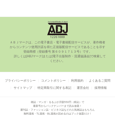
ＡＢＪマークは、この電⼦書店・電⼦書籍配信サービスが、著作権者
からコンテンツ使⽤許諾を得た正規版配信サービスであることを⽰す
登録商標（登録番号 第６０９１７１３号）です。

      詳しくは[ABJマーク]または[電⼦出版制作・流通協議会]で検索して
ください。

プライバシーポリシー
コメントポリシー
利用規約
よくあるご質問
サイトマップ
特定商取引に関する表記
運営会社
採用情報
雑誌・マンガ・るるぶが月額550円（税込）で
最新号からバックナンバーまで読み放題！
週刊誌・ファッション誌・ビジネス誌などの人気雑誌はもちろん
無料漫画・TL漫画・BL漫画が読めるのはブック放題だけ！