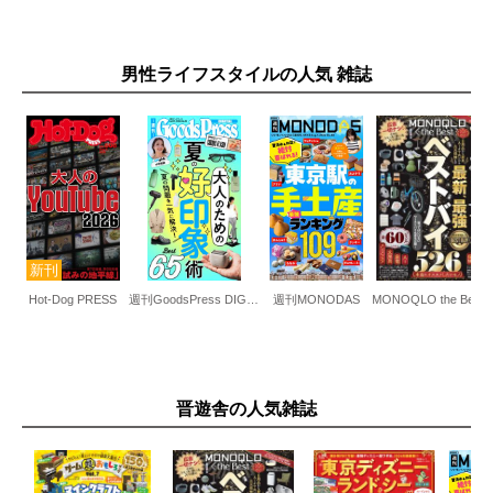
男性ライフスタイルの人気 雑誌
Hot-Dog PRESS
週刊GoodsPress DIGITAL
週刊MONODAS
MONOQLO the 
晋遊舎の人気雑誌