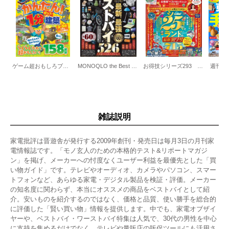
ゲーム超おもしろブック Vol.7
MONOQLO the Best 2026～2027
お得技シリーズ293 東京ディズニーランド＆シーお得技ベストセレクション 2026-27
週刊MO
雑誌説明
家電批評は晋遊舎が発行する2009年創刊・発売日は毎月3日の月刊家
電情報誌です。「モノ玄人のための本格的テスト&リポートマガジ
ン」を掲げ、メーカーへの忖度なくユーザー利益を最優先とした「買
い物ガイド」です。テレビやオーディオ、カメラやパソコン、スマー
トフォンなど、あらゆる家電・デジタル製品を検証・評価。メーカー
の知名度に関わらず、本当にオススメの商品をベストバイとして紹
介。安いものを紹介するのではなく、価格と品質、使い勝手を総合的
に評価した「賢い買い物」情報を提供します。中でも、家電オブザイ
ヤーや、ベストバイ・ワーストバイ特集は人気で、30代の男性を中心
に支持を集めるだけでなく、テレビや量販店の販促ツールにも活用さ