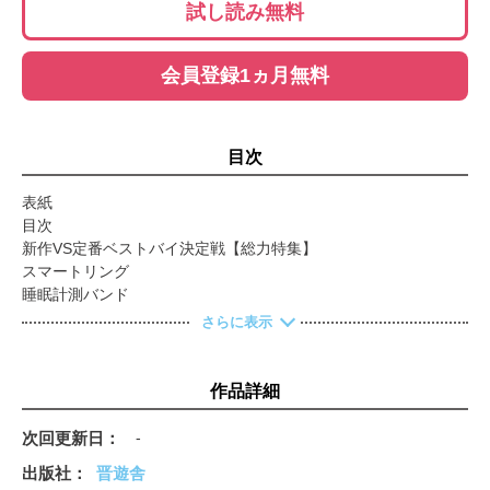
試し読み無料
会員登録1ヵ月無料
目次
表紙
目次
新作VS定番ベストバイ決定戦【総力特集】
スマートリング
睡眠計測バンド
自動調理鍋
さらに表示
XRグラス
会話AIロボット
スマートウォッチ
作品詳細
縦・横折りスマホ
ながら聴きイヤホン
次回更新日
-
スティック掃除機
出版社
晋遊舎
お絵描きタブレット