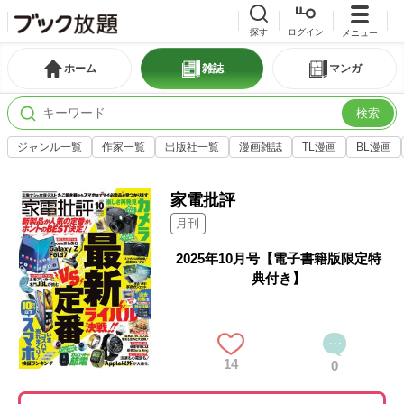
探す
ログイン
メニュー
ホーム
雑誌
マンガ
検索
ジャンル一覧
作家一覧
出版社一覧
漫画雑誌
TL漫画
BL漫画
家電批評
月刊
2025年10月号【電子書籍版限定特
典付き】
14
0