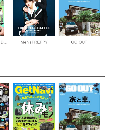
週刊GoodsPress DIGITAL
Men'sPREPPY
GO OUT