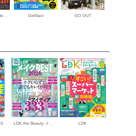
MONOQLO the Best 2026～2027
GetNavi
GO OUT
S
LDK the Beauty メイク the BEST 2026
LDK