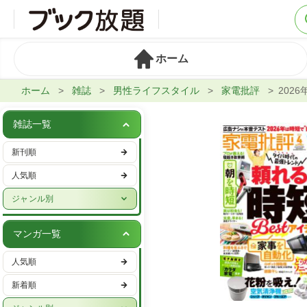
ホーム
ホーム
雑誌
男性ライフスタイル
家電批評
202
雑誌一覧
新刊順
人気順
ジャンル別
週刊誌
マンガ一覧
実話・娯楽
人気順
ビジネス・IT・マネー
新着順
女性ファッション・美容