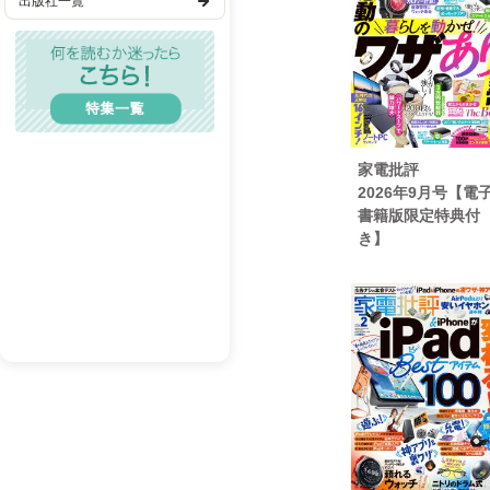
出版社一覧
空気質モニター
歴史・時代
電動調整オフィスチェ
ロボット掃除機
TL(ティーンズラブ)
ホットクック
スチームオーブンレン
レディコミ
洗濯・部屋干しテクニ
BL(ボーイズラブ)
モバイルPC格付け 202
家電批評
日本のテレビメーカー
メンズエロ
2026年9月号【電
instax mini Evo C
書籍版限定特典付
成人漫画
空気清浄機 最強ランキ
き】
防災向けラジオ 6製品
BL(R18）
防災向け懐中電灯 6製
型落ち家電カタログ
小寺信良の家電ギョー
石川温「デジタルあまの
家電新品FLASH
家電売れ筋ランキング
ウチのおかんがボケちゃいま
冬木糸一「SFで読みと
バックナンバー＆定期
金村修の写真批評