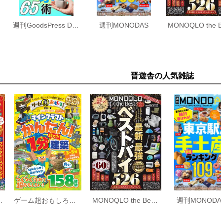
週刊GoodsPress DIGITAL
週刊MONODAS
晋遊舎の人気雑誌
得技ベストセレクション 2026-27
ゲーム超おもしろブック Vol.7
MONOQLO the Best 2026～2027
週刊MONODA