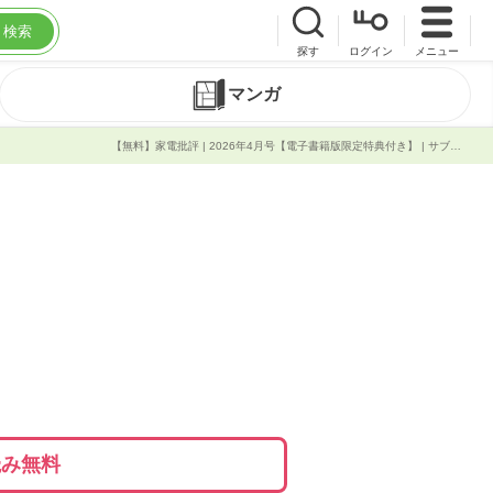
検索
探す
ログイン
メニュー
マンガ
【無料】家電批評 | 2026年4月号【電子書籍版限定特典付き】 | サブスク読み放題 | 試し読み有り | コスパ最強ブック放題
読み無料