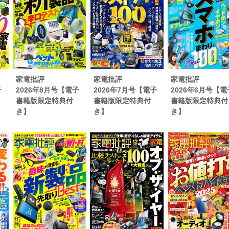
ア
ジ
ック
6【第2特集】
家電批評
家電批評
家電批評
の未来【小特集】
子
2026年8月号【電子
2026年7月号【電子
2026年6月号【電
inema【新製品レビュー】
書籍版限定特典付
書籍版限定特典付
書籍版限定特典付
ング【第3特集】
き】
き】
き】
比較
品比較
カイ批評
JACK」
レビュー
して Season 2
く未来のトリセツ」
購読