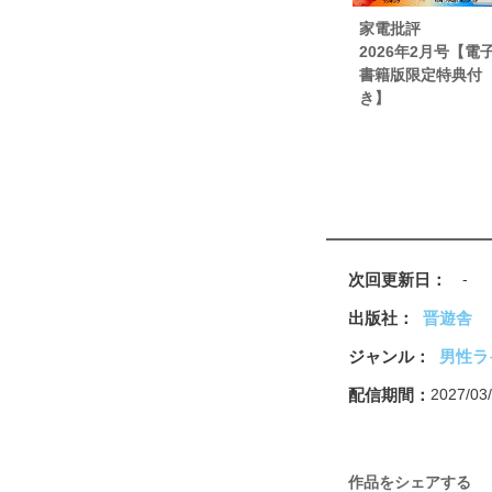
読者プレゼント
家電批評
奥付
2026年2月号【電
21年3月号 新カラダ
書籍版限定特典付
22年3月号 ストレスゼロ
き】
23年8月号 ライブ鑑賞向
次回更新日
-
出版社
晋遊舎
ジャンル
男性ラ
配信期間
2027/0
作品をシェアする