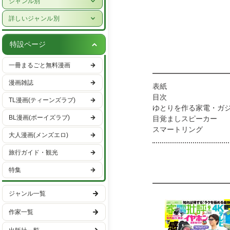
ジャンル別
女性ライフスタイル・健康
少年漫画
詳しいジャンル別
グルメ・レシピ
青年漫画
ハーレクイン
車・バイク
特設ページ
少女漫画
恋愛・ラブコメ
趣味・エンタメ
一冊まるごと無料漫画
女性漫画
ヒューマンドラマ
スポーツ・アウトドア
漫画雑誌
表紙
バトル・アクション
男性ライフスタイル
目次
TL漫画(ティーンズラブ)
ファンタジー・SF
ゆとりを作る家電・ガジ
国内旅行
BL漫画(ボーイズラブ)
目覚ましスピーカー
異世界・転生
海外旅行
スマートリング
大人漫画(メンズエロ)
朝食×トースター
ミステリー・サスペンス
食洗機
旅行ガイド・観光
ホラー
速乾ドライヤー
特集
時短＆省スペ充電ツー
日常
ながら聴きイヤホン
学園
ジャンル一覧
Wi-Fiルーター
Wi-Fiアダプター
ギャグ・コメディー
作家一覧
AIボイスレコーダー
モバイルモニター
スポーツ