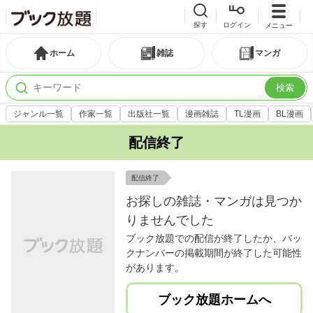
探す
ログイン
メニュー
ホーム
雑誌
マンガ
検索
ジャンル一覧
作家一覧
出版社一覧
漫画雑誌
TL漫画
BL漫画
配信終了
配信終了
お探しの雑誌・マンガは見つか
りませんでした
ブック放題での配信が終了したか、バッ
クナンバーの掲載期間が終了した可能性
があります。
ブック放題ホームへ