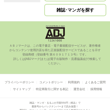
雑誌･マンガを探す
ＡＢＪマークは、この電⼦書店・電⼦書籍配信サービスが、著作権者
からコンテンツ使⽤許諾を得た正規版配信サービスであることを⽰す
登録商標（登録番号 第６０９１７１３号）です。

      詳しくは[ABJマーク]または[電⼦出版制作・流通協議会]で検索して
ください。

プライバシーポリシー
コメントポリシー
利用規約
よくあるご質問
サイトマップ
特定商取引に関する表記
運営会社
採用情報
雑誌・マンガ・るるぶが月額550円（税込）で
最新号からバックナンバーまで読み放題！