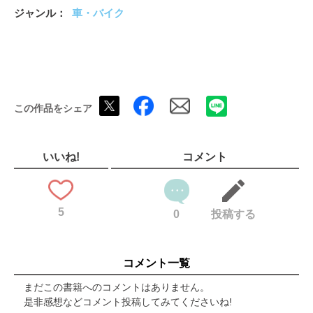
NAKARAIのメッキ保護材
ジャンル
車・バイク
忘れがたき名車100傑
ダットサンの歴史
「チェッカーはセピア色」
「特別仕様車の魔窟」
ステイ・ガレージ2024
理想のS30Zを作る
この作品をシェア
イベントレポート
SUPER PRESENT BOX
帰って来た中古品プレゼント
電気を元気にする流儀
いいね!
コメント
TEA TIME SQUARE
旧車を楽しむキャブレター生活
口語訳・保安基準＆審査事務規程
5
「OT-club」のごあんない
0
投稿する
スーパーカブ お任せエンジン再生記
内燃機屋のオシゴト
旧車メンテの勘所
コメント一覧
修理は推理だ
編集後記
まだこの書籍へのコメントはありません。
フリーマーケット
是非感想などコメント投稿してみてくださいね!