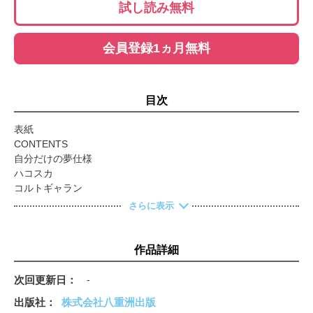
試し読み無料
会員登録1ヵ月無料
目次
表紙
CONTENTS
自分だけの夢仕様
ハコスカ
コルトギャラン
コスモスポーツ
さらに表示
S600
ポインター号を作る
読者の年賀状紹介
作品詳細
【新連載】 思い出の130Zよ、甦れ！
廃車体街道を行く
次回更新日
-
ムック新刊予告×２
出版社
株式会社八重洲出版
感動工具インプレッション