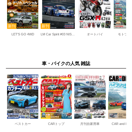
LET'S GO 4WD
LM Car Spirit #03 NISSAN R89C
オートバイ
モトツー
車・バイクの人気 雑誌
ベストカー
CARトップ
月刊自家用車
CAR and DRI