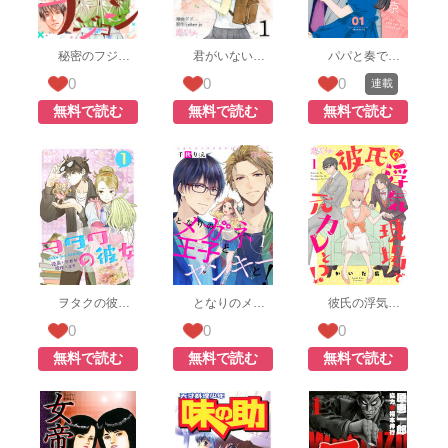
秘密のフジョシ
君がいない世界（フルカラー）
パパと奏でるEVERYDAY
0
0
0
連載
無料で読む
無料で読む
無料で読む
ヲタクの彼女（フルカラー）
となりのメガネ王子とヤンキーと！
彼氏の浮気現場で元カレと！？
0
0
0
無料で読む
無料で読む
無料で読む