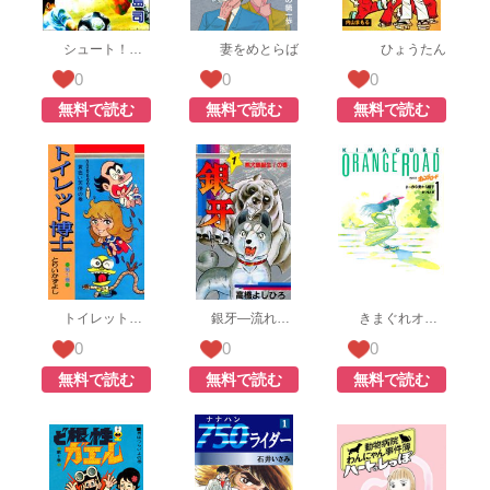
シュート！ 久保嘉晴の伝説
妻をめとらば
ひょうたん
0
0
0
無料で読む
無料で読む
無料で読む
トイレット博士
銀牙―流れ星 銀―
きまぐれオレンジ★ロード
0
0
0
無料で読む
無料で読む
無料で読む