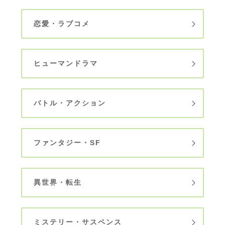
恋愛・ラブコメ
ヒューマンドラマ
バトル・アクション
ファンタジー・SF
異世界・転生
ミステリー・サスペンス