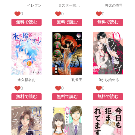
イレブン
ミスター味っ子
将太の寿司
0
0
0
無料で読む
無料で読む
無料で読む
永久指名おねがいします！
孔雀王
0から始めるオフィスラブ
0
0
0
無料で読む
無料で読む
無料で読む