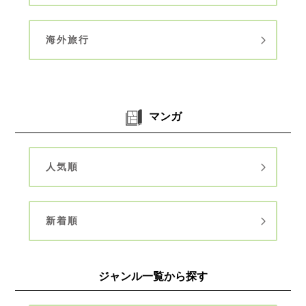
海外旅行
マンガ
人気順
新着順
ジャンル一覧から探す