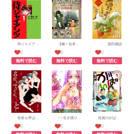
侍ジャイアンツ
【極！合本シリーズ】 日露戦争物語
源氏物語
0
0
0
無料で読む
無料で読む
無料で読む
名前も呼ばないあのひとと
♂♀生き残りゲーム
佐賀のがばいばあちゃん-がばい-
0
0
0