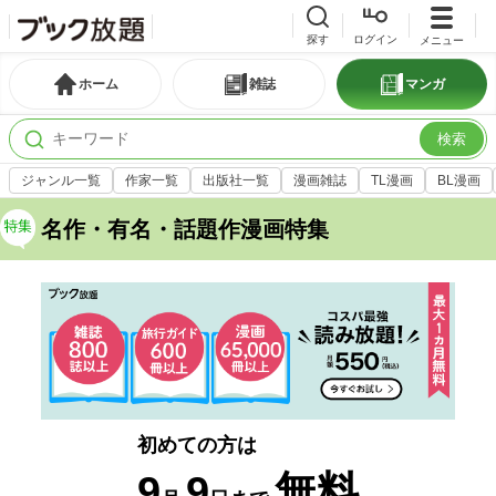
探す
ログイン
メニュー
ホーム
雑誌
マンガ
検索
ジャンル一覧
作家一覧
出版社一覧
漫画雑誌
TL漫画
BL漫画
名作・有名・話題作漫画特集
初めての方は
9
9
無料