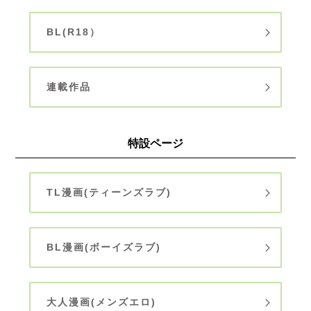
BL(R18）
連載作品
特設ページ
TL漫画(ティーンズラブ)
BL漫画(ボーイズラブ)
大人漫画(メンズエロ)