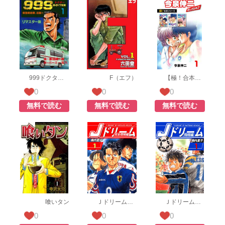
999ドクター～救急救命隊、出動!!～【リマスター版】
F（エフ）
【極！合本シリーズ】今泉伸二セレクション
0
0
0
無料で読む
無料で読む
無料で読む
喰いタン
Ｊドリーム 完全燃焼編
Ｊドリーム 飛翔編
0
0
0