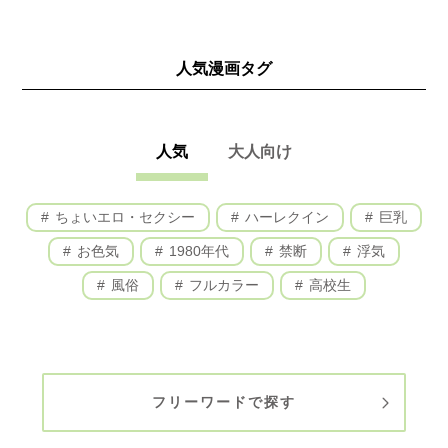
人気漫画タグ
人気
大人向け
ちょいエロ・セクシー
ハーレクイン
巨乳
お色気
1980年代
禁断
浮気
風俗
フルカラー
高校生
フリーワードで探す