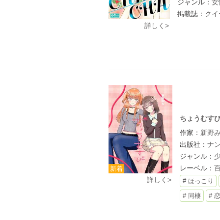
ジャンル：
女
掲載誌：
クイ
詳しく>
ちょうむす
作家：
新野
出版社：
ナ
ジャンル：
レーベル：
詳しく>
ほっこり
同棲