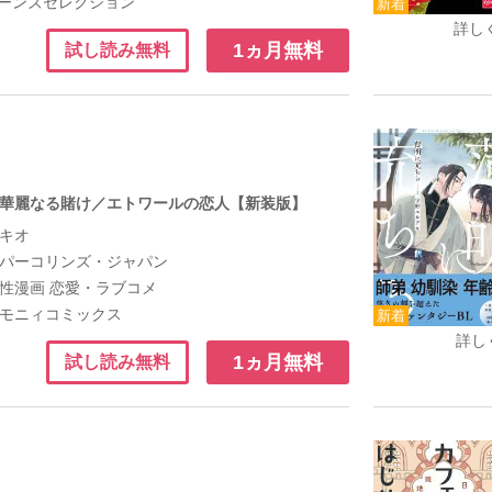
ーンズセレクション
詳し
1ヵ月無料
試し読み無料
華麗なる賭け／エトワールの恋人【新装版】
キオ
パーコリンズ・ジャパン
性漫画
恋愛・ラブコメ
モニィコミックス
詳し
1ヵ月無料
試し読み無料