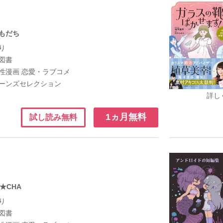
もだち
り
図書
性漫画
恋愛・ラブコメ
ーンズセレクション
詳し
1ヵ月無料
試し読み無料
★CHA
り
図書