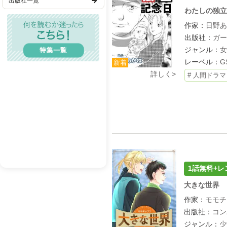
出版社一覧
わたしの独立
歴史・時代
作家：
日野あ
TL(ティーンズラブ)
出版社：
ガー
ジャンル：
女
レディコミ
レーベル：
G
BL(ボーイズラブ)
詳しく>
人間ドラマ
メンズエロ
成人漫画
BL(R18）
1話無料+レ
大きな世界
作家：
モモチ
出版社：
コン
ジャンル：
少