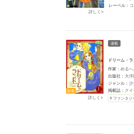
レーベル：
コ
詳しく>
連載
ドリーム・ラ
作家：
めるへ
出版社：
大洋
ジャンル：
少
掲載誌：
クイ
詳しく>
ファンタジ