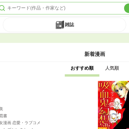
雑誌
新着漫画
おすすめ順
人気順
美
図書
女漫画
恋愛・ラブコメ