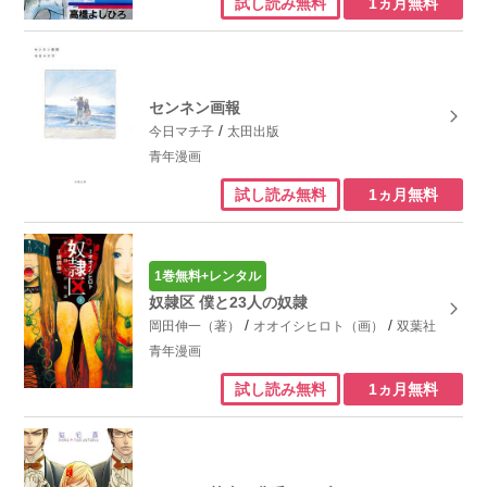
1ヵ月無料
試し読み無料
センネン画報
/
今日マチ子
太田出版
青年漫画
1ヵ月無料
試し読み無料
1巻無料+レンタル
奴隷区 僕と23人の奴隷
/
/
岡田伸一（著）
オオイシヒロト（画）
双葉社
青年漫画
1ヵ月無料
試し読み無料