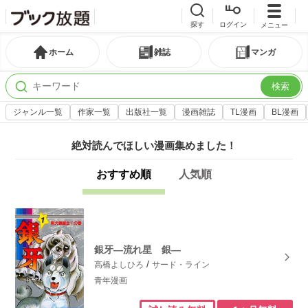
探す
ログイン
メニュー
ホーム
雑誌
マンガ
検索
ジャンル一覧
作家一覧
出版社一覧
漫画雑誌
TL漫画
BL漫画
絶対読んでほしい漫画集めました！
おすすめ順
人気順
銀牙―流れ星 銀―
/
高橋よしひろ
サード・ライン
青年漫画