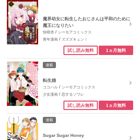
魔界幼女に転生したおじさんは平和のために
魔王になりたい
/
快晴杏
シーモアコミックス
/
青年漫画
ズズズキュン！
1ヵ月無料
試し読み無料
連載
転生婚
/
ココハル
シーモアコミックス
/
少女漫画
恋するソワレ
1ヵ月無料
試し読み無料
連載
Sugar Sugar Honey