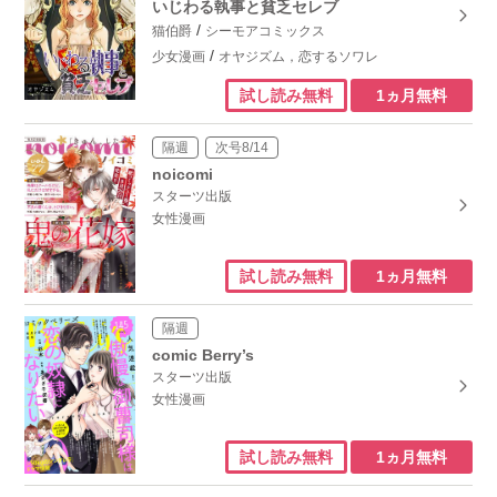
いじわる執事と貧乏セレブ
/
猫伯爵
シーモアコミックス
/
少女漫画
オヤジズム，恋するソワレ
1ヵ月無料
試し読み無料
隔週
次号8/14
noicomi
スターツ出版
女性漫画
1ヵ月無料
試し読み無料
隔週
comic Berry’s
スターツ出版
女性漫画
1ヵ月無料
試し読み無料