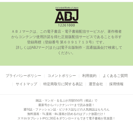
ＡＢＪマークは、この電⼦書店・電⼦書籍配信サービスが、著作権者
からコンテンツ使⽤許諾を得た正規版配信サービスであることを⽰す
登録商標（登録番号 第６０９１７１３号）です。

      詳しくは[ABJマーク]または[電⼦出版制作・流通協議会]で検索して
ください。

プライバシーポリシー
コメントポリシー
利用規約
よくあるご質問
サイトマップ
特定商取引に関する表記
運営会社
採用情報
雑誌・マンガ・るるぶが月額550円（税込）で
最新号からバックナンバーまで読み放題！
週刊誌・ファッション誌・ビジネス誌などの人気雑誌はもちろん
無料漫画・TL漫画・BL漫画が読めるのはブック放題だけ！
スマホ/タブレット/PCに対応＆ダウンロードもできて電子書籍が見放題！