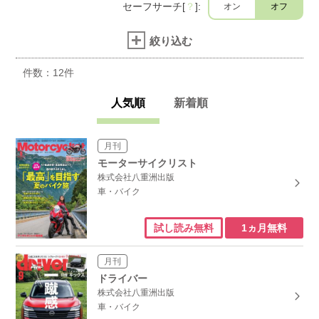
セーフサーチ[
？
]:
オン
オフ
絞り込む
件数：
12
件
人気順
新着順
月刊
モーターサイクリスト
株式会社八重洲出版
車・バイク
1ヵ月無料
試し読み無料
月刊
ドライバー
株式会社八重洲出版
車・バイク