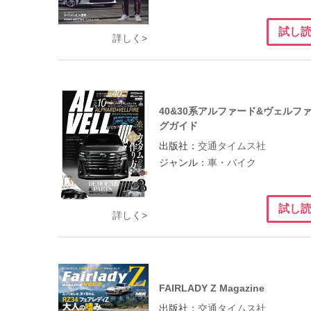
試し
詳しく>
40&30系アルファード&ヴェルフ
グガイド
出版社：
交通タイムス社
ジャンル：
車・バイク
試し
詳しく>
FAIRLADY Z Magazine
出版社：
交通タイムス社