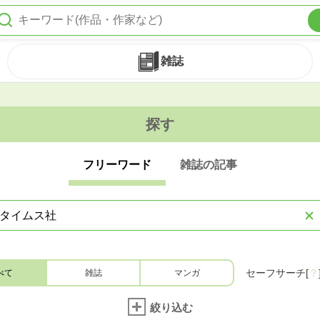
雑誌
探す
フリーワード
雑誌の記事
セーフサーチ[
？
べて
雑誌
マンガ
絞り込む