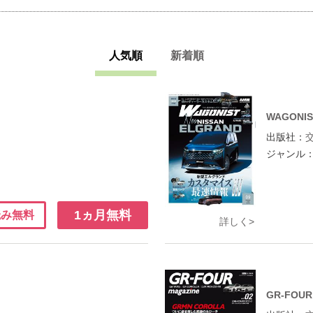
人気順
新着順
WAGONIS
出版社：
ジャンル
1ヵ月無料
読み無料
詳しく>
GR-FOU