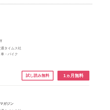
T
交通タイムス社
：
車・バイク
1ヵ月無料
試し読み無料
Rマガジン