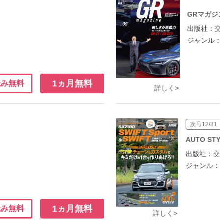
GRマガジ
出版社：
ジャンル
1ヵ月無料
読み無料
詳しく>
次号12/31
AUTO S
出版社：
ジャンル
1ヵ月無料
読み無料
詳しく>