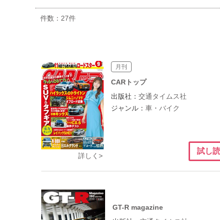
件数：
27
件
月刊
CARトップ
出版社：
交通タイムス社
ジャンル：
車・バイク
試し
詳しく>
GT-R magazine