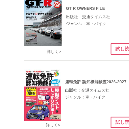
GT-R OWNERS FILE
出版社：
交通タイムス社
ジャンル：
車・バイク
試し
詳しく>
運転免許 認知機能検査2026-2027
出版社：
交通タイムス社
ジャンル：
車・バイク
試し
詳しく>