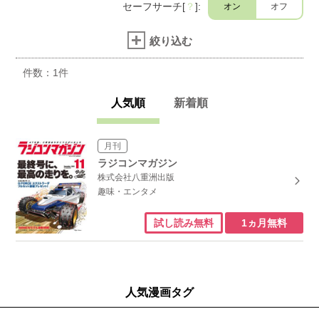
セーフサーチ[
？
]:
オン
オフ
絞り込む
件数：
1
件
人気順
新着順
月刊
ラジコンマガジン
株式会社八重洲出版
趣味・エンタメ
1ヵ月無料
試し読み無料
人気漫画タグ