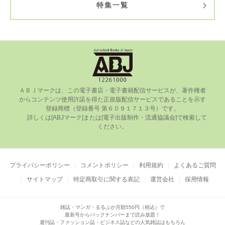
特集一覧
ＡＢＪマークは、この電⼦書店・電⼦書籍配信サービスが、著作権者
からコンテンツ使⽤許諾を得た正規版配信サービスであることを⽰す
登録商標（登録番号 第６０９１７１３号）です。

      詳しくは[ABJマーク]または[電⼦出版制作・流通協議会]で検索して
ください。

プライバシーポリシー
コメントポリシー
利用規約
よくあるご質問
サイトマップ
特定商取引に関する表記
運営会社
採用情報
雑誌・マンガ・るるぶが月額550円（税込）で
最新号からバックナンバーまで読み放題！
週刊誌・ファッション誌・ビジネス誌などの人気雑誌はもちろん