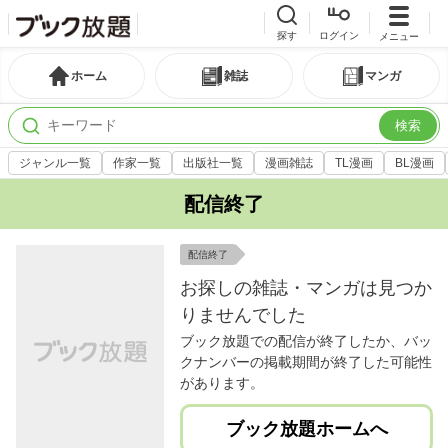
探す
ログイン
メニュー
ホーム
雑誌
マンガ
検索
ジャンル一覧
作家一覧
出版社一覧
漫画雑誌
TL漫画
BL漫画
配信終了
配信終了
お探しの雑誌・マンガは見つか
りませんでした
ブック放題での配信が終了したか、バッ
クナンバーの掲載期間が終了した可能性
があります。
ブック放題ホームへ