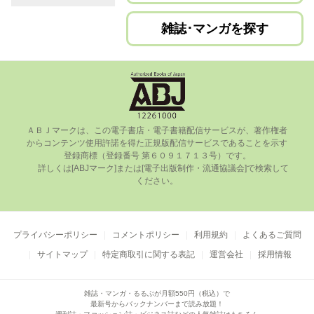
雑誌･マンガを探す
ＡＢＪマークは、この電⼦書店・電⼦書籍配信サービスが、著作権者
からコンテンツ使⽤許諾を得た正規版配信サービスであることを⽰す
登録商標（登録番号 第６０９１７１３号）です。

      詳しくは[ABJマーク]または[電⼦出版制作・流通協議会]で検索して
ください。

プライバシーポリシー
コメントポリシー
利用規約
よくあるご質問
サイトマップ
特定商取引に関する表記
運営会社
採用情報
雑誌・マンガ・るるぶが月額550円（税込）で
最新号からバックナンバーまで読み放題！