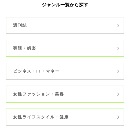
ジャンル一覧から探す
週刊誌
実話・娯楽
ビジネス・IT・マネー
女性ファッション・美容
女性ライフスタイル・健康