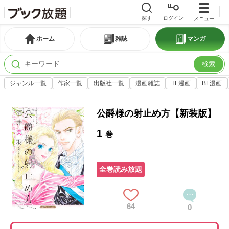
探す
ログイン
メニュー
ホーム
雑誌
マンガ
検索
ジャンル一覧
作家一覧
出版社一覧
漫画雑誌
TL漫画
BL漫画
公爵様の射止め方【新装版】
1
巻
全巻読み放題
64
0