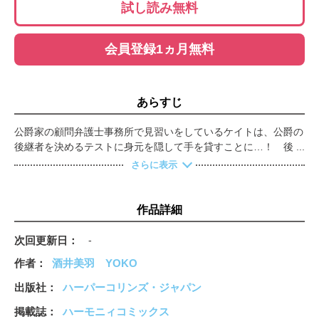
試し読み無料
会員登録1ヵ月無料
あらすじ
公爵家の顧問弁護士事務所で見習いをしているケイトは、公爵の
後継者を決めるテストに身元を隠して手を貸すことに…！ 後継
者候補の一人に心惹かれるケイトだが、正体を明かすことはでき
さらに表示
なくて…。究極の身分違いの恋！※本作品は過去に宙出版から刊
行された作品の新装版です。本編に変更はありませんので、重複
購入にご注意ください。
作品詳細
次回更新日
-
作者
酒井美羽
YOKO
出版社
ハーパーコリンズ・ジャパン
掲載誌
ハーモニィコミックス