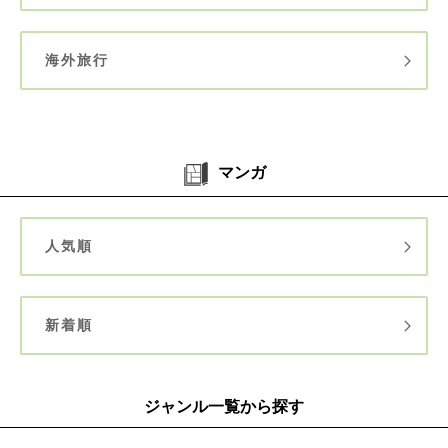
海外旅行
マンガ
人気順
新着順
ジャンル一覧から探す