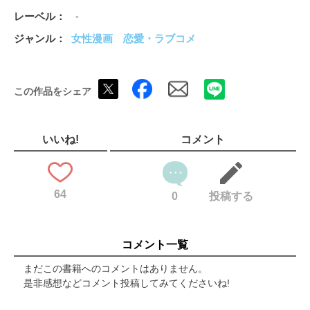
レーベル
-
ジャンル
女性漫画
恋愛・ラブコメ
この作品をシェア
いいね!
コメント
64
0
投稿する
コメント一覧
まだこの書籍へのコメントはありません。
是非感想などコメント投稿してみてくださいね!