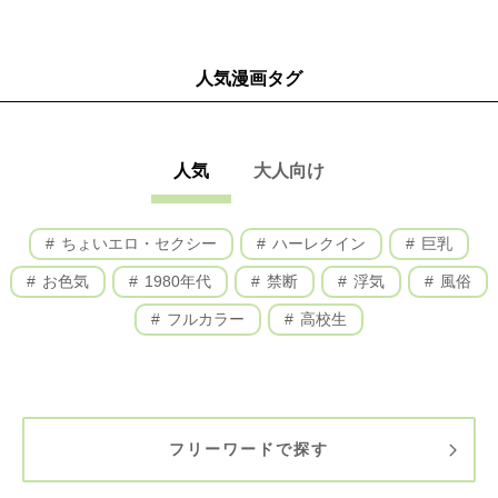
人気漫画タグ
人気
大人向け
ちょいエロ・セクシー
ハーレクイン
巨乳
お色気
1980年代
禁断
浮気
風俗
フルカラー
高校生
フリーワードで探す